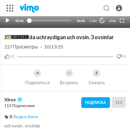
HD
auto
00:00
00:00
1.00x
240p
10
Xar bir oilada uchraydigan uch ovsin. 3 ovsinlar
227
Просмотры
·
10/13/25
0
0
Поделиться
Встроить
Скачать
Xbox
113
ПОДПИСКА
113 Подписчики
В
Люди и блоги
uch ovsin . ovsinlar