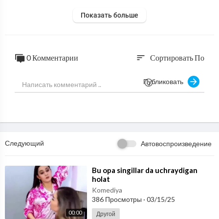
Показать больше
0 Комментарии
Сортировать По
sort
Публиковать
Следующий
Автовоспроизведение
⁣Bu opa singillar da uchraydigan
holat
Komediya
386 Просмотры
·
03/15/25
00:00
Другой