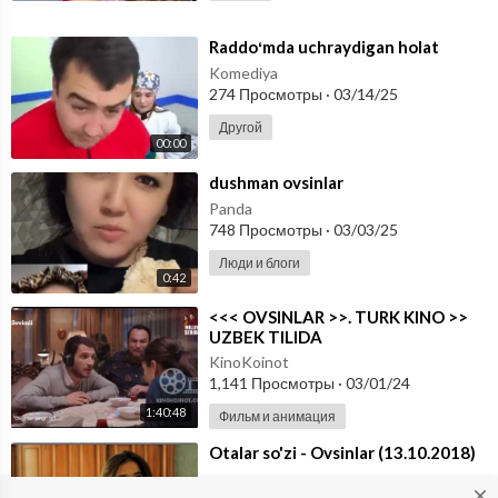
⁣Raddoʻmda uchraydigan holat
Komediya
274 Просмотры
·
03/14/25
Другой
00:00
⁣dushman ovsinlar
Panda
748 Просмотры
·
03/03/25
Люди и блоги
0:42
⁣<<< OVSINLAR >>. TURK KINO >>
UZBEK TILIDA
KinoKoinot
1,141 Просмотры
·
03/01/24
1:40:48
Фильм и анимация
⁣Otalar so'zi - Ovsinlar (13.10.2018)
egamov
close