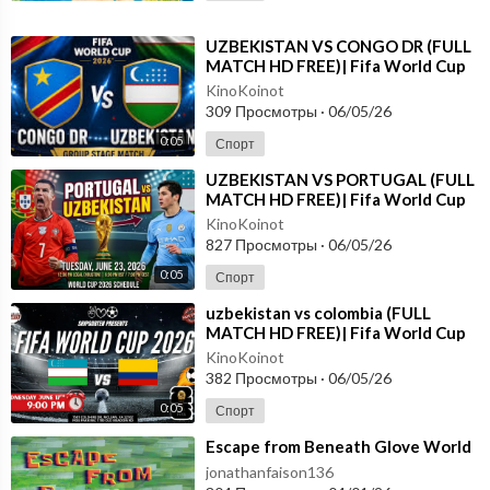
⁣UZBEKISTAN VS CONGO DR (FULL
MATCH HD FREE)| Fifa World Cup
2026
KinoKoinot
309 Просмотры
·
06/05/26
0:05
Спорт
⁣UZBEKISTAN VS PORTUGAL (FULL
MATCH HD FREE)| Fifa World Cup
2026
KinoKoinot
827 Просмотры
·
06/05/26
0:05
Спорт
⁣uzbekistan vs colombia (FULL
MATCH HD FREE)| Fifa World Cup
2026
KinoKoinot
382 Просмотры
·
06/05/26
0:05
Спорт
⁣Escape from Beneath Glove World
jonathanfaison136