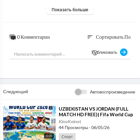
Показать больше
0 Комментарии
Сортировать По
sort
Публиковать
Следующий
Автовоспроизведение
⁣⁣UZBEKISTAN VS JORDAN (FULL
MATCH HD FREE)| Fifa World Cup
2026
KinoKoinot
44 Просмотры
·
06/05/26
0:05
Спорт