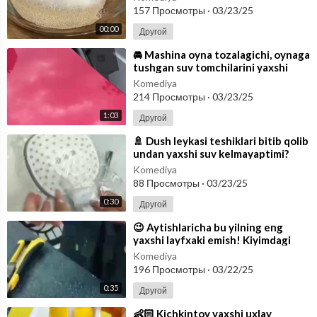
157 Просмотры
·
03/23/25
00:00
Другой
⁣🚘 Mashina oyna tozalagichi, oynaga
tushgan suv tomchilarini yaxshi
tozalay olmayaptimi? Sasha aka
Komediya
214 Просмотры
·
03/23/25
1:03
Другой
⁣🚿 Dush leykasi teshiklari bitib qolib
undan yaxshi suv kelmayaptimi?
Unda siz dush leykasini uksus
Komediya
88 Просмотры
·
03/23/25
0:30
Другой
⁣😉 Aytishlaricha bu yilning eng
yaxshi layfxaki emish! Kiyimdagi
katishkalarni oson ketqazishni xohl
Komediya
196 Просмотры
·
03/22/25
0:35
Другой
⁣👶🏻 Kichkintoy yaxshi uxlay