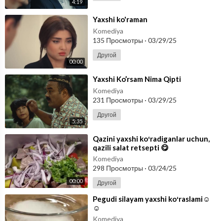
4:19
⁣Yaxshi ko'raman
Komediya
135 Просмотры
·
03/29/25
Другой
00:00
⁣Yaxshi Ko’rsam Nima Qipti
Komediya
231 Просмотры
·
03/29/25
Другой
5:35
⁣Qazini yaxshi koʻradiganlar uchun,
qazili salat retsepti 😋
Komediya
298 Просмотры
·
03/24/25
00:00
Другой
⁣Pegudi silayam yaxshi koʻraslami☺️
☺️
Komediya