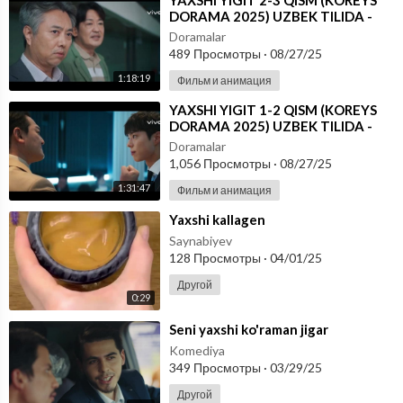
⁣YAXSHI YIGIT 2-3 QISM (KOREYS
DORAMA 2025) UZBEK TILIDA -
SKACHAT
Doramalar
489 Просмотры
·
08/27/25
1:18:19
Фильм и анимация
⁣YAXSHI YIGIT 1-2 QISM (KOREYS
DORAMA 2025) UZBEK TILIDA -
SKACHAT
Doramalar
1,056 Просмотры
·
08/27/25
1:31:47
Фильм и анимация
⁣Yaxshi kallagen
Saynabiyev
128 Просмотры
·
04/01/25
Другой
0:29
⁣Seni yaxshi ko'raman jigar
Komediya
349 Просмотры
·
03/29/25
Другой