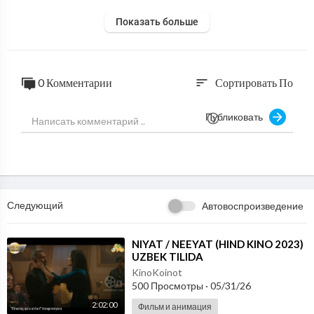
Показать больше
0 Комментарии
Сортировать По
sort
Публиковать
Следующий
Автовоспроизведение
⁣NIYAT / NEEYAT (HIND KINO 2023)
UZBEK TILIDA
KinoKoinot
500 Просмотры
·
05/31/26
2:02:00
Фильм и анимация