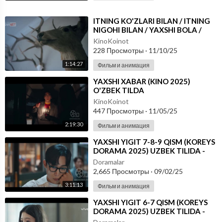
⁣ITNING KO'ZLARI BILAN / ITNING
NIGOHI BILAN / YAXSHI BOLA /
YAXSHI KUCHUK
KinoKoinot
228 Просмотры
·
11/10/25
1:14:27
Фильм и анимация
⁣YAXSHI XABAR (KINO 2025)
O'ZBEK TILDA
KinoKoinot
447 Просмотры
·
11/05/25
2:19:30
Фильм и анимация
⁣YAXSHI YIGIT 7-8-9 QISM (KOREYS
DORAMA 2025) UZBEK TILIDA -
SKACHAT
Doramalar
2,665 Просмотры
·
09/02/25
3:11:13
Фильм и анимация
⁣YAXSHI YIGIT 6-7 QISM (KOREYS
DORAMA 2025) UZBEK TILIDA -
SKACHAT