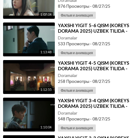
Doramalar
876 Просмотры
·
08/27/25
1:07:04
Фильм и анимация
⁣YAXSHI YIGIT 5-6 QISM (KOREYS
DORAMA 2025) UZBEK TILIDA -
SKACHAT
Doramalar
533 Просмотры
·
08/27/25
1:13:48
Фильм и анимация
⁣YAXSHI YIGIT 4-5 QISM (KOREYS
DORAMA 2025) UZBEK TILIDA -
SKACHAT
Doramalar
258 Просмотры
·
08/27/25
1:12:55
Фильм и анимация
⁣YAXSHI YIGIT 3-4 QISM (KOREYS
DORAMA 2025) UZBEK TILIDA -
SKACHAT
Doramalar
548 Просмотры
·
08/27/25
1:10:04
Фильм и анимация