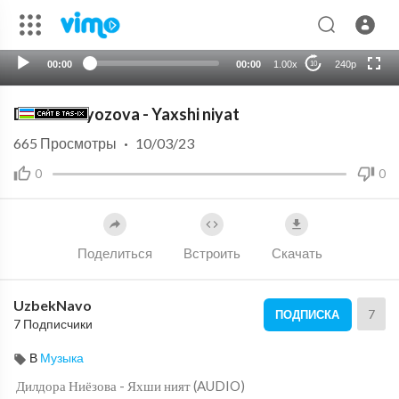
HD
auto
00:00
00:00
1.00x
240p
10
Dildora Niyozova - Yaxshi niyat
665
Просмотры
·
10/03/23
0
0
Поделиться
Встроить
Скачать
UzbekNavo
7
ПОДПИСКА
7 Подписчики
В
Музыка
⁣ Дилдора Ниёзова - Яхши ният (AUDIO)