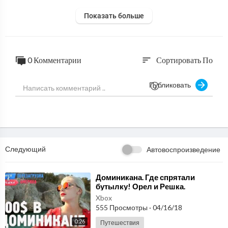
Показать больше
0 Комментарии
Сортировать По
sort
Публиковать
Следующий
Автовоспроизведение
⁣Доминикана. Где спрятали
бутылку! Орел и Решка.
Перезагрузка. АМЕРИКА
Xbox
555 Просмотры
·
04/16/18
0:26
Путешествия