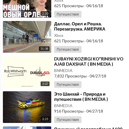
Xbox
625 Просмотры
·
04/16/18
2:20
Путешествия
⁣Даллас. Орел и Решка.
Перезагрузка. АМЕРИКА
Xbox
621 Просмотры
·
04/16/18
51:08
Путешествия
⁣DUBAYNI XOZIRGI KO"RINISHI VO
AJAB DAXSHAT ( BN MEDIA )
BNMEDIA
7,832 Просмотры
·
04/27/18
3:07
Путешествия
⁣Это Шанхай – Природа и
путешествия ( BN MEDIA )
BNMEDIA
916 Просмотры
·
04/27/18
2:23
Путешествия