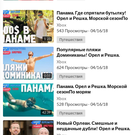
⁣Панама. Где спрятали бутылку!
Орел и Решка. Морской сезонПо
морям
Xbox
543 Просмотры
·
04/16/18
1:23
Путешествия
⁣Популярные пляжи
Доминиканы! Орел и Решка.
Перезагрузка. АМЕРИКА.
Xbox
624 Просмотры
·
04/16/18
0:57
Путешествия
⁣Панама. Орел и Решка. Морской
сезонПо морям
Xbox
528 Просмотры
·
04/16/18
42:39
Путешествия
⁣Новый Орлеан. Смешные и
неудачные дубли! Орел и Решка.
Перезагрузка. АМЕРИКА