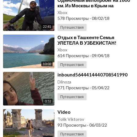
⁣Одиночный велопробег на 1600
км. Из Москвы в Крым на
велосипеде.
Xbox
578 Просмотры
·
08/02/18
22:41
Путешествия
⁣Отдых в Ташкенте Семья
УЛЕТЕЛА В УЗБЕКИСТАН!
Xbox
614 Просмотры
·
09/04/18
10:02
Путешествия
⁣inbound5644414440708541990
Dilnoza
271 Просмотры
·
05/04/22
Путешествия
0:52
⁣Video
Tolik Viktorov
93 Просмотры
·
06/03/22
Путешествия