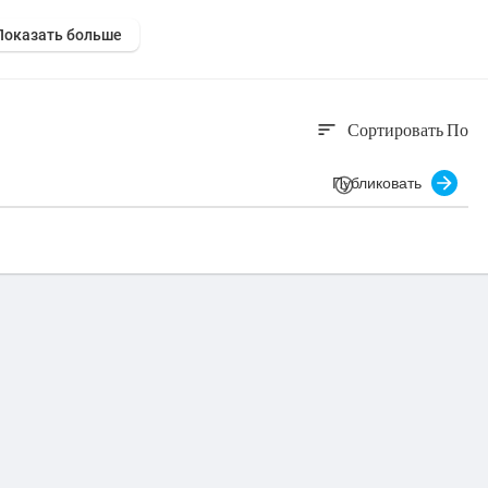
Показать больше
Сортировать По
sort
Публиковать