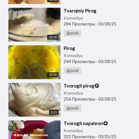
⁣Tvarojniy Pirog
Komediya
284 Просмотры
·
03/28/25
Другой
00:00
⁣Pirog
Komediya
244 Просмотры
·
03/28/25
Другой
00:00
⁣Tvorogli pirog😋
Komediya
256 Просмотры
·
03/28/25
Другой
0:21
⁣Tvorogli napaleon😋
Komediya
322 Просмотры
·
03/25/25