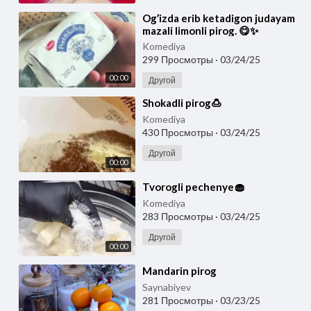
⁣Og’izda erib ketadigon judayam
mazali limonli pirog. 😋✨
Komediya
299 Просмотры
·
03/24/25
00:00
Другой
⁣Shokadli pirog🍮
Komediya
430 Просмотры
·
03/24/25
Другой
00:00
⁣Tvorogli pechenye🧁
Komediya
283 Просмотры
·
03/24/25
Другой
00:00
⁣Mandarin pirog
Saynabiyev
281 Просмотры
·
03/23/25