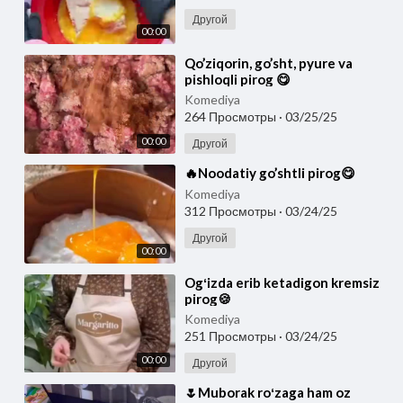
Другой
00:00
⁣Qo’ziqorin, go’sht, pyure va
pishloqli pirog 😋
Komediya
264 Просмотры
·
03/25/25
00:00
Другой
⁣🔥Noodatiy go’shtli pirog😋
Komediya
312 Просмотры
·
03/24/25
Другой
00:00
⁣Ogʻizda erib ketadigon kremsiz
pirog🍪
Komediya
251 Просмотры
·
03/24/25
00:00
Другой
⁣🌷Muborak roʻzaga ham oz