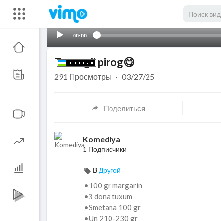
00:00
Tvorogli pirog😋
291
Просмотры
·
03/27/25
Поделиться
Komediya
1 Подписчики
В
Другой
•100 gr margarin
•З dona tuxum
•Smetana 100 gr
•Un 210-230 gr