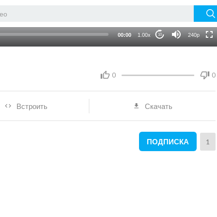
auto
00:00
1.00x
240p
10
0
0
Встроить
Скачать
ПОДПИСКА
1