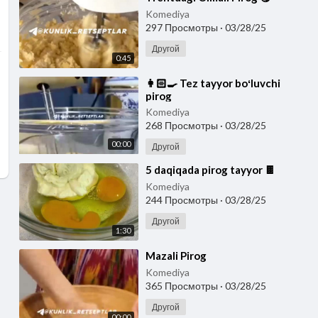
Komediya
297 Просмотры
·
03/28/25
Другой
0:45
⁣👩🏻‍🍳 Tez tayyor boʻluvchi
pirog
Komediya
268 Просмотры
·
03/28/25
00:00
Другой
⁣5 daqiqada pirog tayyor 🍫
Komediya
244 Просмотры
·
03/28/25
Другой
1:30
⁣Mazali Pirog
Komediya
365 Просмотры
·
03/28/25
Другой
00:00