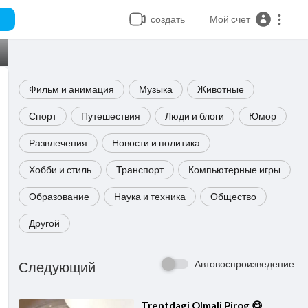
создать
Мой счет
Фильм и анимация
Музыка
Животные
Спорт
Путешествия
Люди и блоги
Юмор
Развлечения
Новости и политика
Хобби и стиль
Транспорт
Компьютерные игры
Образование
Наука и техника
Общество
Другой
Автовоспроизведение
Следующий
⁣Trentdagi Olmali Pirog 😋