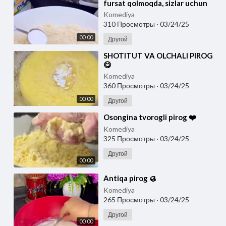
fursat qolmoqda, sizlar uchun
iftorlik bob yostiqchali pirog
Komediya
retsepti.
310 Просмотры
·
03/24/25
00:00
Другой
⁣SHOTITUT VA OLCHALI PIROG
😋
Komediya
360 Просмотры
·
03/24/25
00:00
Другой
⁣Osongina tvorogli pirog ❤️
Komediya
325 Просмотры
·
03/24/25
Другой
00:00
⁣Antiqa pirog 🥮
Komediya
265 Просмотры
·
03/24/25
Другой
00:00