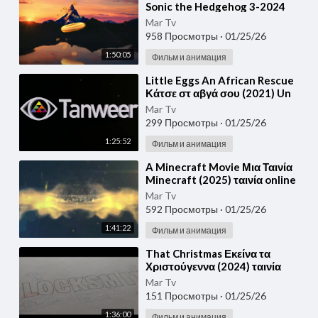
Sonic the Hedgehog 3-2024
ταινία online ελληνικους
Mar Tv
υποτιτλους Ταινίες το
958 Просмотры
·
01/25/26
1:50:05
Фильм и анимация
⁣Little Eggs An African Rescue
Κάτσε στ αβγά σου (2021) Un
rescate de huevitos ταινία
Mar Tv
online ελληνικο
299 Просмотры
·
01/25/26
1:25:52
Фильм и анимация
⁣A Minecraft Movie Μια Ταινία
Minecraft (2025) ταινία online
ελληνικους υποτιτλους Ταινίες
Mar Tv
του 2025 o
592 Просмотры
·
01/25/26
1:41:22
Фильм и анимация
⁣That Christmas Εκείνα τα
Χριστούγεννα (2024) ταινία
online ελληνικους υποτιτλους
Mar Tv
Ταινίες του 2024 on
151 Просмотры
·
01/25/26
1:36:00
Фильм и анимация