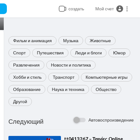
создать
Мой счет
Фильм и анимация
Музыка
Животные
Спорт
Путешествия
Люди и блоги
Юмор
Развлечения
Новости и политика
Хобби и стиль
Транспорт
Компьютерные игры
Образование
Наука и техника
Общество
Другой
Автовоспроизведение
Следующий
⁣tt0413267 – Ταινίες Online