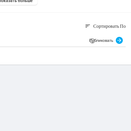
Показать больше
Сортировать По
sort
Публиковать