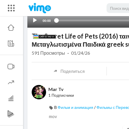
00:00
The Secret Life of Pets (2016) τα
Μεταγλωτισμένα Παιδικά greek s
591
Просмотры
·
01/24/26
Поделиться
Mar Tv
1 Подписчики
В
Фильм и анимация
/
Фильмы с Перев
mov