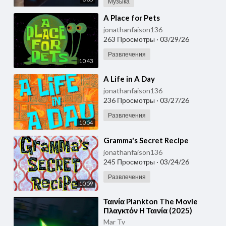
Музыка
⁣A Place for Pets
jonathanfaison136
263 Просмотры
·
03/29/26
Развлечения
10:43
⁣A Life in A Day
jonathanfaison136
236 Просмотры
·
03/27/26
Развлечения
10:54
⁣Gramma's Secret Recipe
jonathanfaison136
245 Просмотры
·
03/24/26
Развлечения
10:59
⁣Ταινία Plankton The Movie
Πλαγκτόν Η Ταινία (2025)
Mar Tv