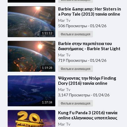
⁣Barbie &amp;amp; Her Sisters in
a Pony Tale (2013) ταινία online
ελληνικους υποτιτλους
Mar Tv
Μεταγλωτι
506 Просмотры
·
01/24/26
1:11:12
Фильм и анимация
⁣Barbie στην περιπέτεια του
διαστήματος - Barbie Star Light
Adventure (2016) ταινία online
Mar Tv
ελληνικους
719 Просмотры
·
01/24/26
1:19:28
Фильм и анимация
⁣Ψάχνοντας την Ντόρι Finding
Dory (2016) ταινία online
ελληνικους υποτιτλους Ταινίες
Mar Tv
του 2016 greek s
3,147 Просмотры
·
01/24/26
1:37:04
Фильм и анимация
⁣Kung Fu Panda 3 (2016) ταινία
online ελληνικους υποτιτλους
Μεταγλωτισμένα Παιδικά greek
Mar Tv