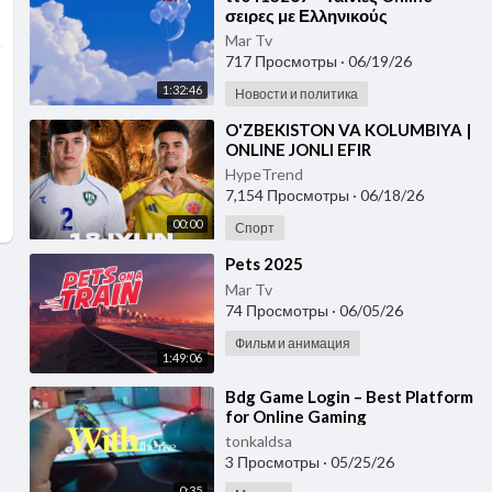
σειρες με Ελληνικούς
Υπότιτλους δωρεάν Greek
Mar Tv
subtitles tainies ονλινε_1
717 Просмотры
·
06/19/26
1:32:46
Новости и политика
⁣O'ZBEKISTON VA KOLUMBIYA |
ONLINE JONLI EFIR
HypeTrend
7,154 Просмотры
·
06/18/26
00:00
Спорт
⁣Pets 2025
Mar Tv
74 Просмотры
·
06/05/26
Фильм и анимация
1:49:06
⁣Bdg Game Login – Best Platform
for Online Gaming
Entertainment
tonkaldsa
3 Просмотры
·
05/25/26
0:35