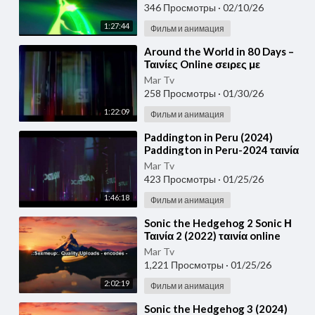
346 Просмотры
·
02/10/26
1:27:44
Фильм и анимация
⁣Around the World in 80 Days –
Ταινίες Online σειρες με
Ελληνικούς Υπότιτλους δωρεάν
Mar Tv
Greek subtitles
258 Просмотры
·
01/30/26
1:22:09
Фильм и анимация
⁣Paddington in Peru (2024)
Paddington in Peru-2024 ταινία
online ελληνικους υποτιτλους
Mar Tv
Ταινίες του 20
423 Просмотры
·
01/25/26
1:46:18
Фильм и анимация
⁣Sonic the Hedgehog 2 Sonic Η
Ταινία 2 (2022) ταινία online
ελληνικους υποτιτλους Ταινίες
Mar Tv
του 2022 gr
1,221 Просмотры
·
01/25/26
2:02:19
Фильм и анимация
⁣Sonic the Hedgehog 3 (2024)