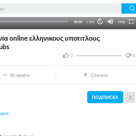
HD
auto
00:00
1.00x
240p
10
ινία online ελληνικους υποτιτλους
ubs
0
0
Встроить
Скачать
ПОДПИСКА
1
одим