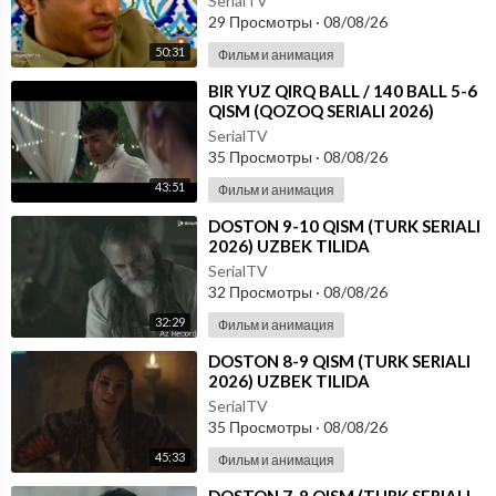
SerialTV
29 Просмотры
·
08/08/26
50:31
Фильм и анимация
⁣⁣BIR YUZ QIRQ BALL / 140 BALL 5-6
QISM (QOZOQ SERIALI 2026)
UZBEK TILIDA
SerialTV
35 Просмотры
·
08/08/26
43:51
Фильм и анимация
⁣DOSTON 9-10 QISM (TURK SERIALI
2026) UZBEK TILIDA
SerialTV
32 Просмотры
·
08/08/26
32:29
Фильм и анимация
⁣DOSTON 8-9 QISM (TURK SERIALI
2026) UZBEK TILIDA
SerialTV
35 Просмотры
·
08/08/26
45:33
Фильм и анимация