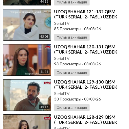
44:16
Фильм и анимация
⁣UZOQ SHAHAR 131-132 QISM
(TURK SERIALI 2- FASL ) UZBEK
TILIDA
SerialTV
85 Просмотры
·
08/08/26
45:08
Фильм и анимация
⁣UZOQ SHAHAR 130-131 QISM
(TURK SERIALI 2- FASL ) UZBEK
TILIDA
SerialTV
93 Просмотры
·
08/08/26
51:54
Фильм и анимация
⁣UZOQ SHAHAR 129-130 QISM
(TURK SERIALI 2- FASL ) UZBEK
TILIDA
SerialTV
30 Просмотры
·
08/08/26
44:15
Фильм и анимация
⁣UZOQ SHAHAR 128-129 QISM
(TURK SERIALI 2- FASL ) UZBEK
TILIDA
SerialTV