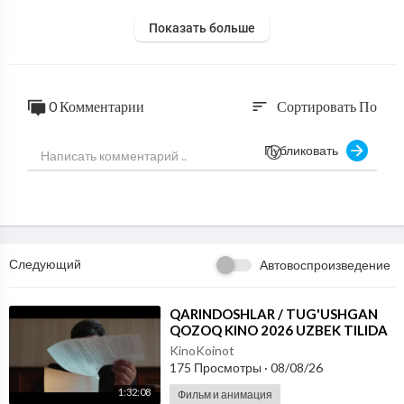
Показать больше
0 Комментарии
Сортировать По
sort
Публиковать
Следующий
Автовоспроизведение
⁣QARINDOSHLAR / TUG'USHGAN
QOZOQ KINO 2026 UZBEK TILIDA
KinoKoinot
175 Просмотры
·
08/08/26
1:32:08
Фильм и анимация