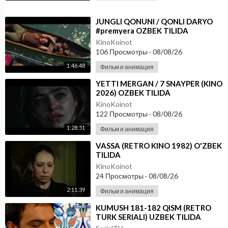
⁣JUNGLI QONUNI / QONLI DARYO
#premyera OZBEK TILIDA
KinoKoinot
106 Просмотры
·
08/08/26
1:46:48
Фильм и анимация
⁣YETTI MERGAN / 7 SNAYPER (KINO
2026) OZBEK TILIDA
KinoKoinot
122 Просмотры
·
08/08/26
1:28:51
Фильм и анимация
⁣VASSA (RETRO KINO 1982) O'ZBEK
TILIDA
KinoKoinot
24 Просмотры
·
08/08/26
2:11:39
Фильм и анимация
⁣KUMUSH 181-182 QISM (RETRO
TURK SERIALI) UZBEK TILIDA