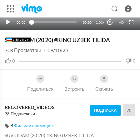
00:00
00:00
1.00x
HD
10
SUV ODAM (20 20) #KINO UZBEK TILIDA
708
Просмотры
·
09/10/23
0
0
Поделиться
Встроить
Скачать
RECOVERED_VIDEOS
78
ПОДПИСКА
78 Подписчики
В
Фильм и анимация
⁣SUV ODAM (20 20) #KINO UZBEK TILIDA