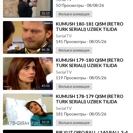
50 Просмотры
·
08/08/26
31:15
Фильм и анимация
⁣KUMUSH 180-181 QISM (RETRO
TURK SERIALI) UZBEK TILIDA
SerialTV
145 Просмотры
·
08/05/26
46:36
Фильм и анимация
⁣KUMUSH 179-180 QISM (RETRO
TURK SERIALI) UZBEK TILIDA
SerialTV
119 Просмотры
·
08/05/26
45:03
Фильм и анимация
⁣KUMUSH 178-179 QISM (RETRO
TURK SERIALI) UZBEK TILIDA
SerialTV
181 Просмотры
·
08/05/26
52:21
Фильм и анимация
⁣⁣BIR YUZ QIRQ BALL / 140 BALL 3-4