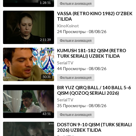
1:28:51
Фильм и анимация
⁣VASSA (RETRO KINO 1982) O'ZBEK
TILIDA
KinoKoinot
24 Просмотры
·
08/08/26
2:11:39
Фильм и анимация
⁣KUMUSH 181-182 QISM (RETRO
TURK SERIALI) UZBEK TILIDA
SerialTV
44 Просмотры
·
08/08/26
50:31
Фильм и анимация
⁣⁣BIR YUZ QIRQ BALL / 140 BALL 5-6
QISM (QOZOQ SERIALI 2026)
UZBEK TILIDA
SerialTV
35 Просмотры
·
08/08/26
43:51
Фильм и анимация
⁣DOSTON 9-10 QISM (TURK SERIALI
2026) UZBEK TILIDA