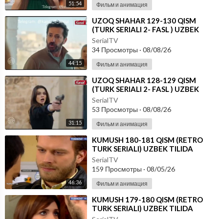
51:54
Фильм и анимация
⁣UZOQ SHAHAR 129-130 QISM
(TURK SERIALI 2- FASL ) UZBEK
TILIDA
SerialTV
34 Просмотры
·
08/08/26
44:15
Фильм и анимация
⁣UZOQ SHAHAR 128-129 QISM
(TURK SERIALI 2- FASL ) UZBEK
TILIDA
SerialTV
53 Просмотры
·
08/08/26
31:15
Фильм и анимация
⁣KUMUSH 180-181 QISM (RETRO
TURK SERIALI) UZBEK TILIDA
SerialTV
159 Просмотры
·
08/05/26
46:36
Фильм и анимация
⁣KUMUSH 179-180 QISM (RETRO
TURK SERIALI) UZBEK TILIDA