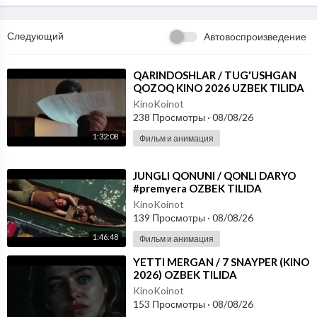
Следующий
Автовоспроизведение
⁣QARINDOSHLAR / TUG'USHGAN
QOZOQ KINO 2026 UZBEK TILIDA
KinoKoinot
238 Просмотры
·
08/08/26
1:32:08
Фильм и анимация
⁣JUNGLI QONUNI / QONLI DARYO
#premyera OZBEK TILIDA
KinoKoinot
139 Просмотры
·
08/08/26
1:46:48
Фильм и анимация
⁣YETTI MERGAN / 7 SNAYPER (KINO
2026) OZBEK TILIDA
KinoKoinot
153 Просмотры
·
08/08/26