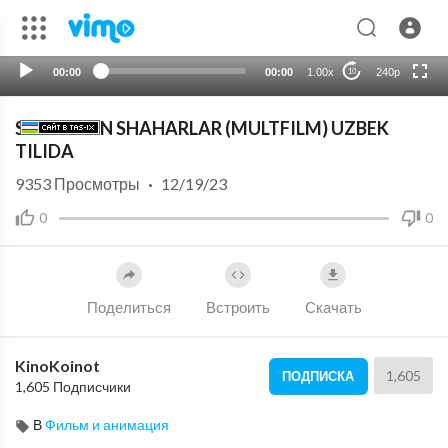
HD
auto
00:00
00:00
1.00x
240p
10
SIRLI OLTIN SHAHARLAR (MULTFILM) UZBEK
TILIDA
9353
Просмотры
·
12/19/23
0
0
Поделиться
Встроить
Скачать
KinoKoinot
1,605
ПОДПИСКА
1,605 Подписчики
В
Фильм и анимация