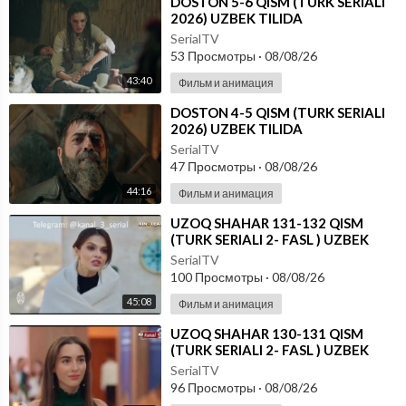
⁣DOSTON 5-6 QISM (TURK SERIALI
2026) UZBEK TILIDA
SerialTV
53 Просмотры
·
08/08/26
43:40
Фильм и анимация
⁣DOSTON 4-5 QISM (TURK SERIALI
2026) UZBEK TILIDA
SerialTV
47 Просмотры
·
08/08/26
44:16
Фильм и анимация
⁣UZOQ SHAHAR 131-132 QISM
(TURK SERIALI 2- FASL ) UZBEK
TILIDA
SerialTV
100 Просмотры
·
08/08/26
45:08
Фильм и анимация
⁣UZOQ SHAHAR 130-131 QISM
(TURK SERIALI 2- FASL ) UZBEK
TILIDA
SerialTV
96 Просмотры
·
08/08/26