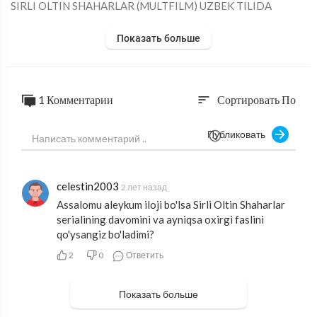
⁣SIRLI OLTIN SHAHARLAR (MULTFILM) UZBEK TILIDA
Показать больше
1 Комментарии
Сортировать По
sort
Публиковать
celestin2003
2 лет назад
Assalomu aleykum iloji bo'lsa Sirli Oltin Shaharlar
serialining davomini va ayniqsa oxirgi faslini
qo'ysangiz bo'ladimi?
2
0
Ответить
Показать больше