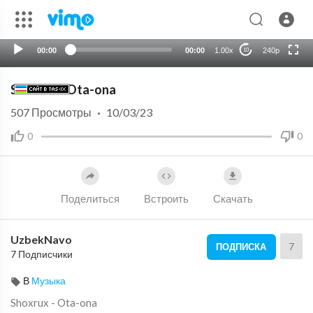
HD
auto
00:00
00:00
1.00x
240p
10
Shoxrux - Ota-ona
507
Просмотры
·
10/03/23
0
0
Поделиться
Встроить
Скачать
UzbekNavo
7
ПОДПИСКА
7 Подписчики
В
Музыка
⁣Shoxrux - Ota-ona