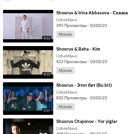
⁣Shoxrux & Irina Abbasova - Сказка
UzbekNavo
395 Просмотры
·
10/03/23
Музыка
4:12
⁣Shoxrux & Baha - Kim
UzbekNavo
423 Просмотры
·
10/03/23
Музыка
4:10
⁣Shoxrux - Этот бит (Bu bit)
UzbekNavo
832 Просмотры
·
10/03/23
Музыка
3:27
⁣Shoxrux Otajonov - Yor yiglar
UzbekNavo
498 Просмотры
·
09/23/23