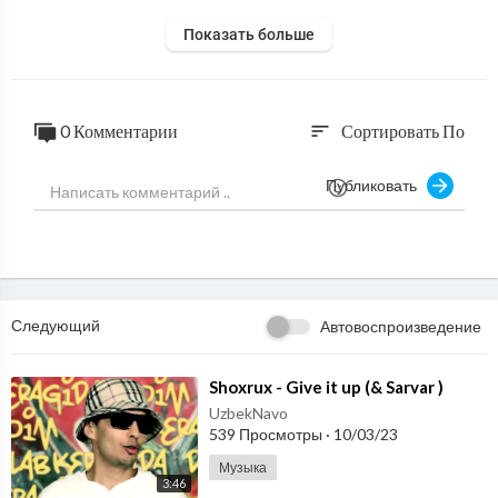
Показать больше
0 Комментарии
Сортировать По
sort
Публиковать
Следующий
Автовоспроизведение
⁣Shoxrux - Give it up (& Sarvar )
UzbekNavo
539 Просмотры
·
10/03/23
Музыка
3:46