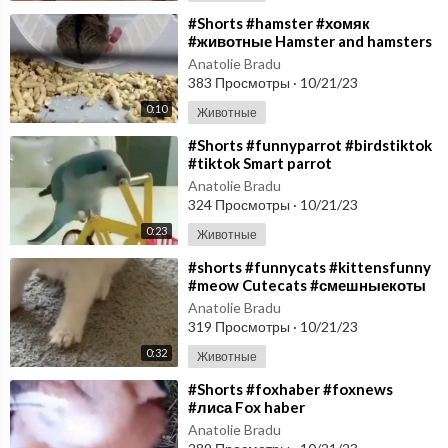
⁣#Shorts #hamster #хомяк
#животные Hamster and hamsters
Anatolie Bradu
383 Просмотры
·
10/21/23
0:10
Животные
⁣#Shorts #funnyparrot #birdstiktok
#tiktok Smart parrot
Anatolie Bradu
324 Просмотры
·
10/21/23
0:23
Животные
⁣#shorts #funnycats #kittensfunny
#meow Cutecats #смешныекоты
Anatolie Bradu
319 Просмотры
·
10/21/23
0:32
Животные
⁣#Shorts #foxhaber #foxnews
#лиса Fox haber
Anatolie Bradu