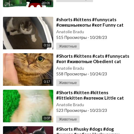
23:01
⁣#shorts #kittens #funnycats
#смешныекоты #кот Funny cat
Anatolie Bradu
515 Просмотры
·
10/28/23
0:16
Животные
⁣#Shorts #kittens #cats #funnycats
#кот #животные Obedient cat
Anatolie Bradu
558 Просмотры
·
10/24/23
0:17
Животные
⁣#Shorts #kitten #kittens
#littlekitten #котенок Little cat
Anatolie Bradu
523 Просмотры
·
10/23/23
0:07
Животные
⁣#Shorts #husky #dogs #dog