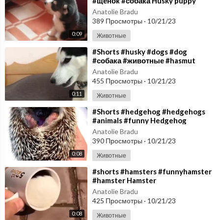
#щенок #собака Husky puppy
singing
Anatolie Bradu
389 Просмотры
·
10/21/23
0:09
Животные
⁣#Shorts #husky #dogs #dog
#собака #животные #hasmut
Husky
Anatolie Bradu
455 Просмотры
·
10/21/23
0:11
Животные
⁣#Shorts #hedgehog #hedgehogs
#animals #funny Hedgehog
Anatolie Bradu
390 Просмотры
·
10/21/23
0:08
Животные
⁣#shorts #hamsters #funnyhamster
#hamster Hamster
Anatolie Bradu
425 Просмотры
·
10/21/23
0:08
Животные