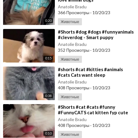
Anatolie Bradu
366 Просмотры
·
10/20/23
0:20
Животные
⁣#Shorts #dog #dogs #funnyanimals
#cleverdog - Smart puppy
Anatolie Bradu
352 Просмотры
·
10/20/23
0:15
Животные
⁣#shorts #cat #kitties #animals
#cats Cats want sleep
Anatolie Bradu
408 Просмотры
·
10/20/23
0:38
Животные
⁣#Shorts #cat #cats #funny
#FunnyCATS cat kitten fyp cute
Anatolie Bradu
408 Просмотры
·
10/20/23
0:10
Животные