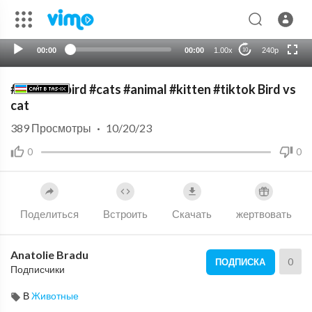
auto
00:00
00:00
1.00x
240p
10
#Shorts #bird #cats #animal #kitten #tiktok Bird vs
cat
389
Просмотры
·
10/20/23
0
0
Поделиться
Встроить
Скачать
жертвовать
Anatolie Bradu
0
ПОДПИСКА
Подписчики
В
Животные