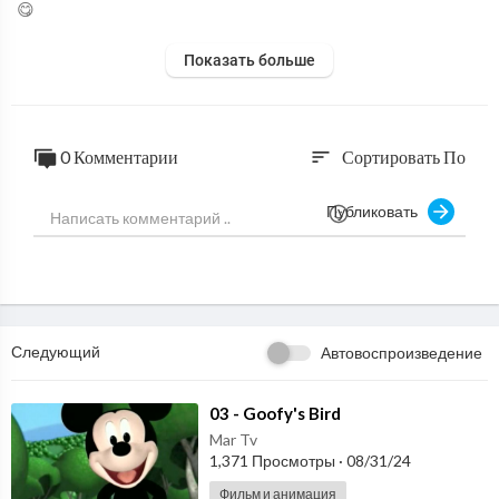
😋
Показать больше
0 Комментарии
Сортировать По
sort
Публиковать
Следующий
Автовоспроизведение
⁣03 - Goofy's Bird
Mar Tv
1,371 Просмотры
·
08/31/24
Фильм и анимация