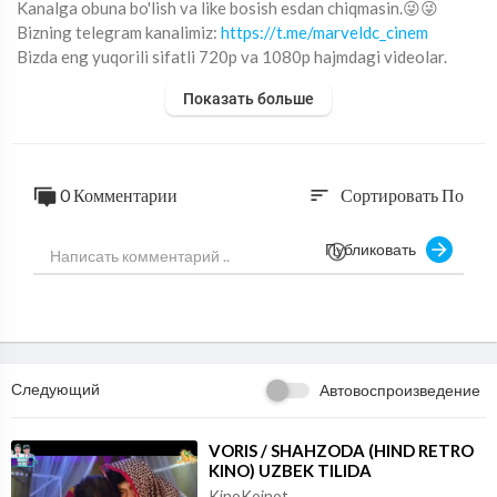
Kanalga obuna bo'lish va like bosish esdan chiqmasin.😜😜
Bizning telegram kanalimiz: ⁣
https://t.me/marveldc_cinem
Bizda eng yuqorili sifatli 720p va 1080p hajmdagi videolar.
Показать больше
0 Комментарии
Сортировать По
sort
Публиковать
Следующий
Автовоспроизведение
⁣VORIS / SHAHZODA (HIND RETRO
KINO) UZBEK TILIDA
KinoKoinot