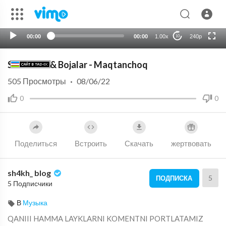
720p
auto
00:00
00:00
1.00x
240p
10
Shahzoda & Bojalar - Maqtanchoq
505
Просмотры
·
08/06/22
0
0
Поделиться
Встроить
Скачать
жертвовать
sh4kh_ blog
5
ПОДПИСКА
5 Подписчики
В
Музыка
QANIII HAMMA LAYKLARNI KOMENTNI PORTLATAMIZ⁣⁣⁣⁣⁣⁣⁣⁣⁣⁣⁣⁣⁣⁣⁣⁣⁣⁣