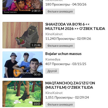
180 Просмотры
·
04/30/26
2:08:15
Фильм и анимация
⁣SHAHZODA VA BO'RI 6 <<
MULTFILM 2026 >> O'ZBEK TILIDA
KinoKoinot
11,240 Просмотры
·
02/09/26
1:21:46
Фильм и анимация
⁣Bojalar uchun maxsus
Komediya
407 Просмотры
·
03/15/25
Другой
00:00
⁣MAQTANCHOQ ZAG'IZG'ON
(MULTFILM) O'ZBEK TILIDA
KinoKoinot
1,051 Просмотры
·
02/29/24
10:07
Фильм и анимация