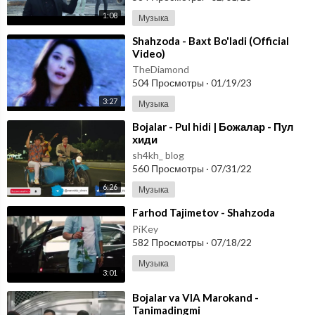
1:08
Музыка
⁣Shahzoda - Baxt Bo'ladi (Official
Video)
TheDiamond
504 Просмотры
·
01/19/23
3:27
Музыка
⁣Bojalar - Pul hidi | Божалар - Пул
хиди
sh4kh_ blog
560 Просмотры
·
07/31/22
6:26
Музыка
⁣Farhod Tajimetov - Shahzoda
PiKey
582 Просмотры
·
07/18/22
Музыка
3:01
⁣Bojalar va VIA Marokand -
Tanimadingmi