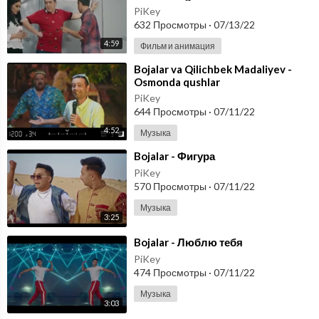
PiKey
632 Просмотры
·
07/13/22
4:59
Фильм и анимация
⁣Bojalar va Qilichbek Madaliyev -
Osmonda qushlar
PiKey
644 Просмотры
·
07/11/22
4:52
Музыка
⁣Bojalar - Фигура
PiKey
570 Просмотры
·
07/11/22
Музыка
3:25
⁣Bojalar - Люблю тебя
PiKey
474 Просмотры
·
07/11/22
Музыка
3:03