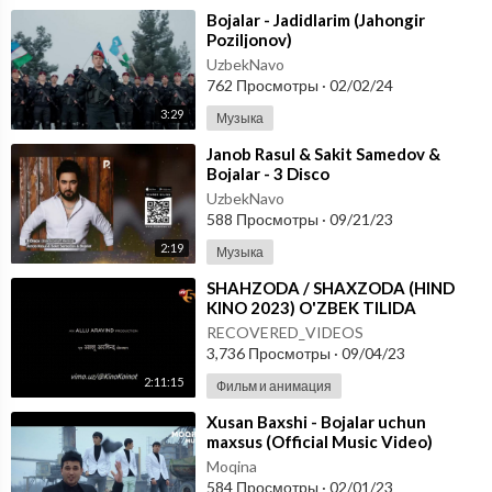
⁣Bojalar - Jadidlarim (Jahongir
Poziljonov)
UzbekNavo
762 Просмотры
·
02/02/24
3:29
Музыка
⁣Janob Rasul & Sakit Samedov &
Bojalar - 3 Disco
UzbekNavo
588 Просмотры
·
09/21/23
2:19
Музыка
⁣SHAHZODA / SHAXZODA (HIND
KINO 2023) O'ZBEK TILIDA
RECOVERED_VIDEOS
3,736 Просмотры
·
09/04/23
2:11:15
Фильм и анимация
⁣Xusan Baxshi - Bojalar uchun
maxsus (Official Music Video)
Moqina
584 Просмотры
·
02/01/23