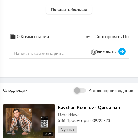
Показать больше
0 Комментарии
Сортировать По
sort
Публиковать
Следующий
Автовоспроизведение
⁣Ravshan Komilov - Qorqaman
UzbekNavo
586 Просмотры
·
09/23/23
Музыка
3:26