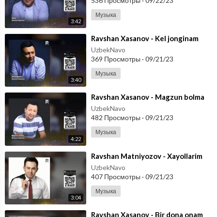
536 Просмотры
·
09/22/23
Музыка
3:42
⁣Ravshan Xasanov - Kel jonginam
UzbekNavo
369 Просмотры
·
09/21/23
Музыка
3:40
⁣Ravshan Xasanov - Magzun bolma
UzbekNavo
482 Просмотры
·
09/21/23
Музыка
4:22
⁣Ravshan Matniyozov - Xayollarim
UzbekNavo
407 Просмотры
·
09/21/23
Музыка
3:04
⁣Ravshan Xasanov - Bir dona onam