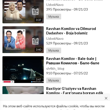
UzbekNavo
395 Просмотры
·
09/21/23
Музыка
3:37
⁣Ravshan Komilov va Dilmurod
Dadashev - Boja bolamiz
UzbekNavo
529 Просмотры
·
09/21/23
3:40
Музыка
⁣Ravshan Komilov - Bale-bale |
Равшан Комилов - Бале-бале
sh4kh_ blog
910 Просмотры
·
07/25/22
3:47
Музыка
⁣Baxtiyor G'oziyev va Ravshan
Komilov - Farg'onaga borgan edik
close
PiKey
475 Просмотры
·
07/05/22
На этом веб-сайте используются файлы cookie, чтобы вы могли
Would you like to report possible abuse to our Abuse Team? If so,
4:09