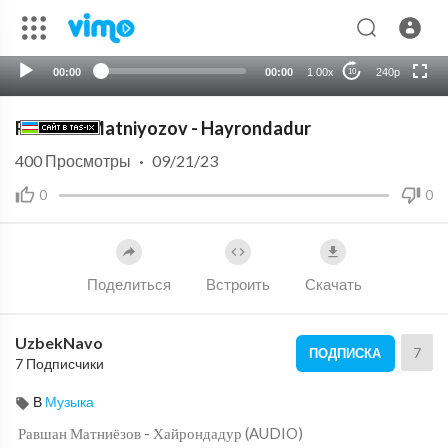
HD
auto
00:00
00:00
1.00x
240p
10
Ravshan Matniyozov - Hayrondadur
400
Просмотры
·
09/21/23
0
0
Поделиться
Встроить
Скачать
UzbekNavo
7
ПОДПИСКА
7 Подписчики
В
Музыка
⁣ Равшан Матниёзов - Хайрондадур (AUDIO)