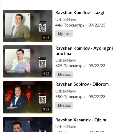
⁣Ravshan Komilov - Lazgi
UzbekNavo
446 Просмотры
·
09/22/23
Музыка
4:43
⁣Ravshan Komilov - Ayolingni
unutma
UzbekNavo
605 Просмотры
·
09/22/23
4:26
Музыка
⁣Ravshan Sobirov - Dilorom
UzbekNavo
550 Просмотры
·
09/22/23
Музыка
3:29
⁣Ravshan Xasanov - Qizim
UzbekNavo