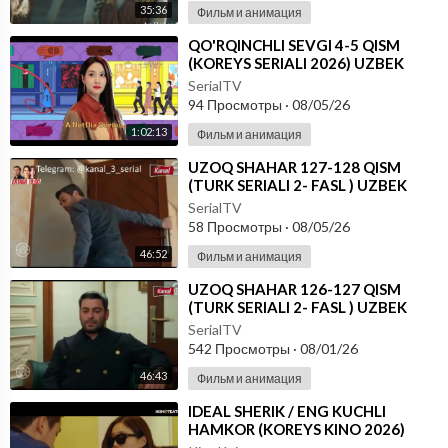
35:36
Фильм и анимация
⁣⁣QO'RQINCHLI SEVGI 4-5 QISM
(KOREYS SERIALI 2026) UZBEK
TILIDA
SerialTV
94 Просмотры
·
08/05/26
1:02:13
Фильм и анимация
⁣UZOQ SHAHAR 127-128 QISM
(TURK SERIALI 2- FASL ) UZBEK
TILIDA
SerialTV
58 Просмотры
·
08/05/26
46:52
Фильм и анимация
⁣UZOQ SHAHAR 126-127 QISM
(TURK SERIALI 2- FASL ) UZBEK
TILIDA
SerialTV
542 Просмотры
·
08/01/26
46:43
Фильм и анимация
⁣IDEAL SHERIK / ENG KUCHLI
HAMKOR (KOREYS KINO 2026)
UZBEK TILIDA