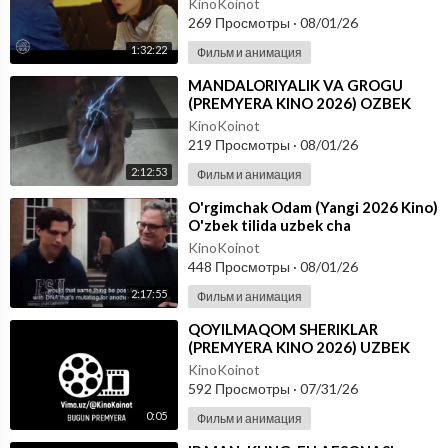
KinoKoinot
269 Просмотры
·
08/01/26
1:32:22
Фильм и анимация
⁣MANDALORIYALIK VA GROGU
(PREMYERA KINO 2026) OZBEK
TILIDA
KinoKoinot
219 Просмотры
·
08/01/26
2:12:53
Фильм и анимация
⁣O'rgimchak Odam (Yangi 2026 Kino)
O'zbek tilida uzbek cha
KinoKoinot
448 Просмотры
·
08/01/26
2:17:55
Фильм и анимация
⁣QOYILMAQOM SHERIKLAR
(PREMYERA KINO 2026) UZBEK
TILIDA
KinoKoinot
592 Просмотры
·
07/31/26
0:05
Фильм и анимация