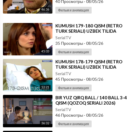
40 Просмотры
·
08/05/26
46:36
Фильм и анимация
⁣KUMUSH 179-180 QISM (RETRO
TURK SERIALI) UZBEK TILIDA
SerialTV
35 Просмотры
·
08/05/26
45:03
Фильм и анимация
⁣KUMUSH 178-179 QISM (RETRO
TURK SERIALI) UZBEK TILIDA
SerialTV
45 Просмотры
·
08/05/26
52:21
Фильм и анимация
⁣⁣BIR YUZ QIRQ BALL / 140 BALL 3-4
QISM (QOZOQ SERIALI 2026)
UZBEK TILIDA
SerialTV
46 Просмотры
·
08/05/26
36:32
Фильм и анимация