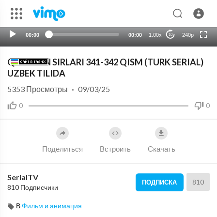
HD
auto
00:00
00:00
1.00x
240p
10
QO'RG'ON SIRLARI 341-342 QISM (TURK SERIAL)
UZBEK TILIDA
5353
Просмотры
·
09/03/25
0
0
Поделиться
Встроить
Скачать
SerialTV
810
ПОДПИСКА
810 Подписчики
В
Фильм и анимация