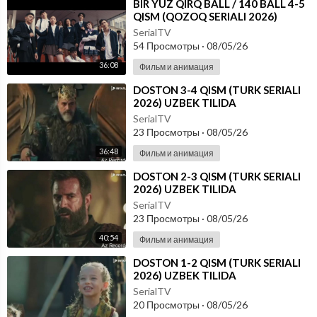
⁣⁣BIR YUZ QIRQ BALL / 140 BALL 4-5
QISM (QOZOQ SERIALI 2026)
UZBEK TILIDA
SerialTV
54 Просмотры
·
08/05/26
36:08
Фильм и анимация
⁣DOSTON 3-4 QISM (TURK SERIALI
2026) UZBEK TILIDA
SerialTV
23 Просмотры
·
08/05/26
36:48
Фильм и анимация
⁣DOSTON 2-3 QISM (TURK SERIALI
2026) UZBEK TILIDA
SerialTV
23 Просмотры
·
08/05/26
40:54
Фильм и анимация
⁣DOSTON 1-2 QISM (TURK SERIALI
2026) UZBEK TILIDA
SerialTV
20 Просмотры
·
08/05/26