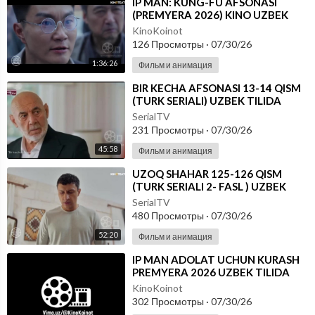
⁣IP MAN: KUNG-FU AFSONASI
(PREMYERA 2026) KINO UZBEK
TILIDA - SKACHAT
KinoKoinot
126 Просмотры
·
07/30/26
1:36:26
Фильм и анимация
⁣BIR KECHA AFSONASI 13-14 QISM
(TURK SERIALI) UZBEK TILIDA
SerialTV
231 Просмотры
·
07/30/26
45:58
Фильм и анимация
⁣UZOQ SHAHAR 125-126 QISM
(TURK SERIALI 2- FASL ) UZBEK
TILIDA
SerialTV
480 Просмотры
·
07/30/26
52:20
Фильм и анимация
⁣IP MAN ADOLAT UCHUN KURASH
PREMYERA 2026 UZBEK TILIDA
KinoKoinot
302 Просмотры
·
07/30/26