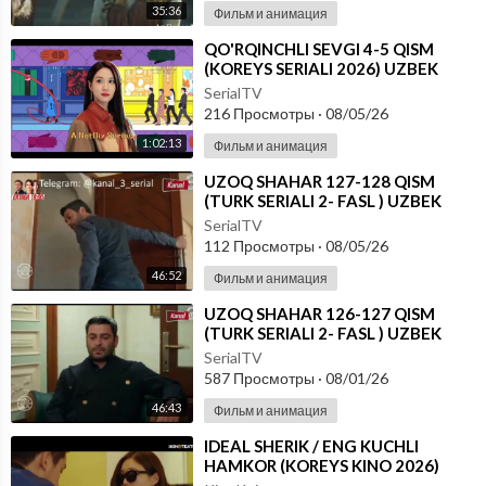
35:36
Фильм и анимация
⁣⁣QO'RQINCHLI SEVGI 4-5 QISM
(KOREYS SERIALI 2026) UZBEK
TILIDA
SerialTV
216 Просмотры
·
08/05/26
1:02:13
Фильм и анимация
⁣UZOQ SHAHAR 127-128 QISM
(TURK SERIALI 2- FASL ) UZBEK
TILIDA
SerialTV
112 Просмотры
·
08/05/26
46:52
Фильм и анимация
⁣UZOQ SHAHAR 126-127 QISM
(TURK SERIALI 2- FASL ) UZBEK
TILIDA
SerialTV
587 Просмотры
·
08/01/26
46:43
Фильм и анимация
⁣IDEAL SHERIK / ENG KUCHLI
HAMKOR (KOREYS KINO 2026)
UZBEK TILIDA