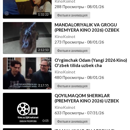
KinoKoinot
288 Просмотры
·
08/01/26
1:32:22
Фильм и анимация
⁣MANDALORIYALIK VA GROGU
(PREMYERA KINO 2026) OZBEK
TILIDA
KinoKoinot
273 Просмотры
·
08/01/26
2:12:53
Фильм и анимация
⁣O'rgimchak Odam (Yangi 2026 Kino)
O'zbek tilida uzbek cha
KinoKoinot
480 Просмотры
·
08/01/26
2:17:55
Фильм и анимация
⁣QOYILMAQOM SHERIKLAR
(PREMYERA KINO 2026) UZBEK
TILIDA
KinoKoinot
633 Просмотры
·
07/31/26
0:05
Фильм и анимация