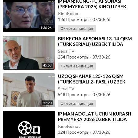
⁣IP MAN: KUNG-FU AFSONASI
(PREMYERA 2026) KINO UZBEK
TILIDA - SKACHAT
KinoKoinot
136 Просмотры
·
07/30/26
1:36:26
Фильм и анимация
⁣BIR KECHA AFSONASI 13-14 QISM
(TURK SERIALI) UZBEK TILIDA
SerialTV
254 Просмотры
·
07/30/26
45:58
Фильм и анимация
⁣UZOQ SHAHAR 125-126 QISM
(TURK SERIALI 2- FASL ) UZBEK
TILIDA
SerialTV
548 Просмотры
·
07/30/26
52:20
Фильм и анимация
⁣IP MAN ADOLAT UCHUN KURASH
PREMYERA 2026 UZBEK TILIDA
KinoKoinot
324 Просмотры
·
07/30/26