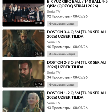
⁣⁣BIR YUZ QIRQ BALL / 140 BALL 4-5
QISM (QOZOQ SERIALI 2026)
UZBEK TILIDA
SerialTV
92 Просмотры
·
08/05/26
36:08
Фильм и анимация
⁣DOSTON 3-4 QISM (TURK SERIALI
2026) UZBEK TILIDA
SerialTV
40 Просмотры
·
08/05/26
36:48
Фильм и анимация
⁣DOSTON 2-3 QISM (TURK SERIALI
2026) UZBEK TILIDA
SerialTV
34 Просмотры
·
08/05/26
40:54
Фильм и анимация
⁣DOSTON 1-2 QISM (TURK SERIALI
2026) UZBEK TILIDA
SerialTV
43 Просмотры
·
08/05/26