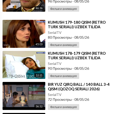
96 Просмотры
·
08/05/26
46:36
Фильм и анимация
⁣KUMUSH 179-180 QISM (RETRO
TURK SERIALI) UZBEK TILIDA
SerialTV
80 Просмотры
·
08/05/26
45:03
Фильм и анимация
⁣KUMUSH 178-179 QISM (RETRO
TURK SERIALI) UZBEK TILIDA
SerialTV
90 Просмотры
·
08/05/26
52:21
Фильм и анимация
⁣⁣BIR YUZ QIRQ BALL / 140 BALL 3-4
QISM (QOZOQ SERIALI 2026)
UZBEK TILIDA
SerialTV
72 Просмотры
·
08/05/26
36:32
Фильм и анимация