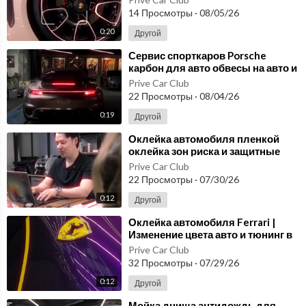
14 Просмотры
·
08/05/26
0:20
Другой
⁣Сервис спорткаров Porsche
карбон для авто обвесы на авто и
оклейка зон риска PRIVE
Prive Car Club
22 Просмотры
·
08/04/26
0:19
Другой
⁣Оклейка автомобиля пленкой
оклейка зон риска и защитные
покрытия авто PRIVE Car Club
Prive Car Club
22 Просмотры
·
07/30/26
0:12
Другой
⁣Оклейка автомобиля Ferrari |
Изменение цвета авто и тюнинг в
Prive Car Club
Prive Car Club
32 Просмотры
·
07/29/26
0:12
Другой
⁣Мойка днища антидождь для