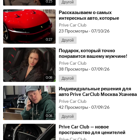
0:25
Другой
⁣Рассказываем о самых
интересных авто, которые
заезжали в Prive Car Club
Prive Car Club
23 Просмотры
·
07/10/26
0:27
Другой
⁣⁣Подарок, который точно
понравится вашему мужчине!
Prive Car Club - Детейлинг
Prive Car Club
38 Просмотры
·
07/09/26
0:08
Другой
⁣Индивидуальные решения для
авто Prive CarClub Москва Усачева
2с1
Prive Car Club
42 Просмотры
·
07/09/26
0:06
Другой
⁣Prive Car Club — новое
пространство для ценителей
подлинной эстетики
Prive Car Club