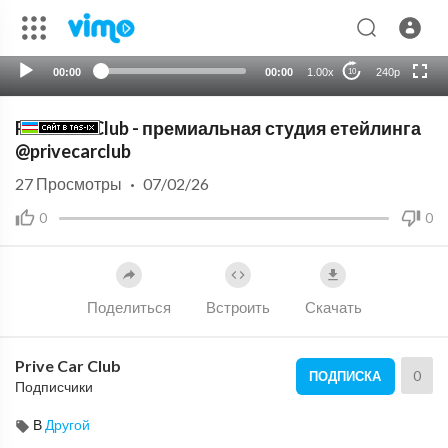
HD
auto
00:00
00:00
1.00x
240p
10
Prive Car Club - премиальная студия етейлинга
@privecarclub
27
Просмотры
·
07/02/26
0
0
Поделиться
Встроить
Скачать
Prive Car Club
0
ПОДПИСКА
Подписчики
В
Другой