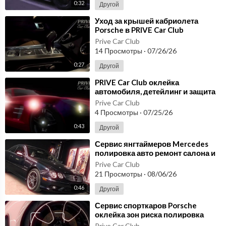
0:32
Другой
⁣Уход за крышей кабриолета
Porsche в PRIVE Car Club
детейлинг и защита без
Prive Car Club
компромиссов
14 Просмотры
·
07/26/26
0:27
Другой
⁣PRIVE Car Club оклейка
автомобиля, детейлинг и защита
для премиальных проектов
Prive Car Club
4 Просмотры
·
07/25/26
0:43
Другой
⁣Сервис янгтаймеров Mercedes
полировка авто ремонт салона и
хранение авто PRIVE Club
Prive Car Club
21 Просмотры
·
08/06/26
0:46
Другой
⁣Сервис спорткаров Porsche
оклейка зон риска полировка
авто и защитные покрытия PRIVE
Prive Car Club