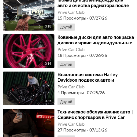
авто и очистка радиатора после
зимы в PRIVE Car Club Москва
Prive Car Club
15 Просмотры
·
07/27/26
0:18
Другой
⁣Кованые диски для авто покраска
дисков и яркие индивидуальные
решения PRIVE Car Club
Prive Car Club
18 Просмотры
·
07/26/26
0:14
Другой
⁣Выхлопная система Harley
Davidson подвеска авто и
ламинация карбоном в студии
Prive Car Club
PRIVE
4 Просмотры
·
07/25/26
0:35
Другой
⁣Техническое обслуживание авто |
Сервис спорткаров в Prive Car
Club
Prive Car Club
27 Просмотры
·
07/13/26