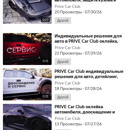
эффектный стиль
Prive Car Club
20 Просмотры
·
07/30/26
0:27
Другой
⁣Индивидуальные решения для
авто в PRIVE Car Club оклейка,
сервис и стиль без компромиссов
Prive Car Club
22 Просмотры
·
07/29/26
0:31
Другой
⁣PRIVE Car Club индивидуальные
решения для авто, детейлинг,
тюнинг и сервис в Москве
Prive Car Club
18 Просмотры
·
07/28/26
0:31
Другой
⁣PRIVE Car Club оклейка
автомобиля, дооснащение и
индивидуальный подход к
Prive Car Club
проекту privecarclub
13 Просмотры
·
07/27/26