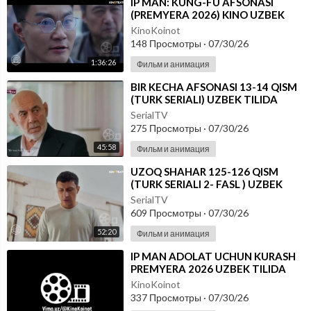
⁣IP MAN: KUNG-FU AFSONASI
(PREMYERA 2026) KINO UZBEK
TILIDA - SKACHAT
KinoKoinot
148 Просмотры
·
07/30/26
1:36:26
Фильм и анимация
⁣BIR KECHA AFSONASI 13-14 QISM
(TURK SERIALI) UZBEK TILIDA
SerialTV
275 Просмотры
·
07/30/26
45:58
Фильм и анимация
⁣UZOQ SHAHAR 125-126 QISM
(TURK SERIALI 2- FASL ) UZBEK
TILIDA
SerialTV
609 Просмотры
·
07/30/26
52:20
Фильм и анимация
⁣IP MAN ADOLAT UCHUN KURASH
PREMYERA 2026 UZBEK TILIDA
KinoKoinot
337 Просмотры
·
07/30/26