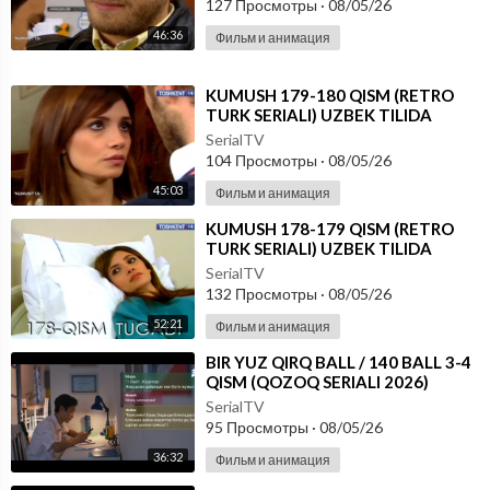
127 Просмотры
·
08/05/26
46:36
Фильм и анимация
⁣KUMUSH 179-180 QISM (RETRO
TURK SERIALI) UZBEK TILIDA
SerialTV
104 Просмотры
·
08/05/26
45:03
Фильм и анимация
⁣KUMUSH 178-179 QISM (RETRO
TURK SERIALI) UZBEK TILIDA
SerialTV
132 Просмотры
·
08/05/26
52:21
Фильм и анимация
⁣⁣BIR YUZ QIRQ BALL / 140 BALL 3-4
QISM (QOZOQ SERIALI 2026)
UZBEK TILIDA
SerialTV
95 Просмотры
·
08/05/26
36:32
Фильм и анимация