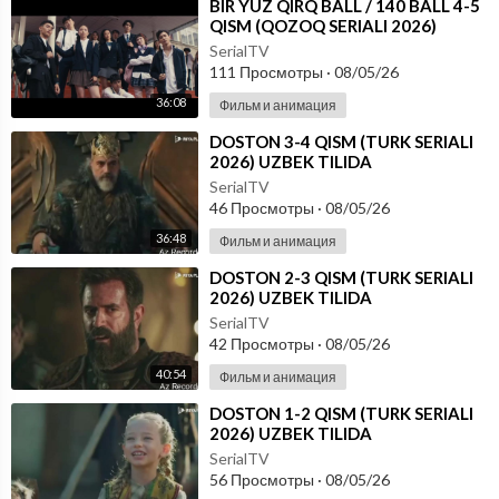
⁣⁣BIR YUZ QIRQ BALL / 140 BALL 4-5
QISM (QOZOQ SERIALI 2026)
UZBEK TILIDA
SerialTV
111 Просмотры
·
08/05/26
36:08
Фильм и анимация
⁣DOSTON 3-4 QISM (TURK SERIALI
2026) UZBEK TILIDA
SerialTV
46 Просмотры
·
08/05/26
36:48
Фильм и анимация
⁣DOSTON 2-3 QISM (TURK SERIALI
2026) UZBEK TILIDA
SerialTV
42 Просмотры
·
08/05/26
40:54
Фильм и анимация
⁣DOSTON 1-2 QISM (TURK SERIALI
2026) UZBEK TILIDA
SerialTV
56 Просмотры
·
08/05/26