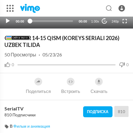
HD
auto
00:00
00:00
1.00x
240p
10
OVCHILAR 14-15 QISM (KOREYS SERIALI 2026)
UZBEK TILIDA
50
Просмотры
·
05/23/26
0
0
Поделиться
Встроить
Скачать
SerialTV
810
ПОДПИСКА
810 Подписчики
В
Фильм и анимация