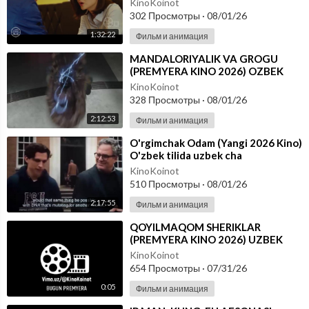
KinoKoinot
302 Просмотры
·
08/01/26
1:32:22
Фильм и анимация
⁣MANDALORIYALIK VA GROGU
(PREMYERA KINO 2026) OZBEK
TILIDA
KinoKoinot
328 Просмотры
·
08/01/26
2:12:53
Фильм и анимация
⁣O'rgimchak Odam (Yangi 2026 Kino)
O'zbek tilida uzbek cha
KinoKoinot
510 Просмотры
·
08/01/26
2:17:55
Фильм и анимация
⁣QOYILMAQOM SHERIKLAR
(PREMYERA KINO 2026) UZBEK
TILIDA
KinoKoinot
654 Просмотры
·
07/31/26
0:05
Фильм и анимация