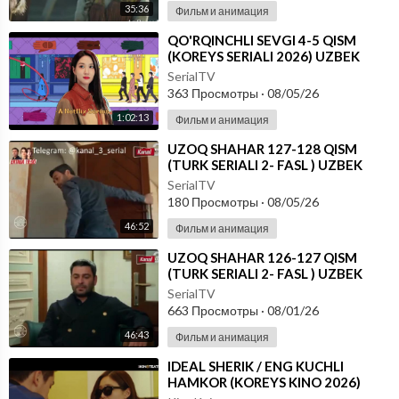
35:36
Фильм и анимация
⁣⁣QO'RQINCHLI SEVGI 4-5 QISM
(KOREYS SERIALI 2026) UZBEK
TILIDA
SerialTV
363 Просмотры
·
08/05/26
1:02:13
Фильм и анимация
⁣UZOQ SHAHAR 127-128 QISM
(TURK SERIALI 2- FASL ) UZBEK
TILIDA
SerialTV
180 Просмотры
·
08/05/26
46:52
Фильм и анимация
⁣UZOQ SHAHAR 126-127 QISM
(TURK SERIALI 2- FASL ) UZBEK
TILIDA
SerialTV
663 Просмотры
·
08/01/26
46:43
Фильм и анимация
⁣IDEAL SHERIK / ENG KUCHLI
HAMKOR (KOREYS KINO 2026)
UZBEK TILIDA