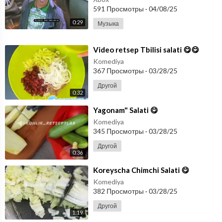
591 Просмотры
·
04/08/25
0:29
Музыка
⁣Video retsep Tbilisi salati 😋😋
Komediya
367 Просмотры
·
03/28/25
Другой
0:32
⁣Yagonam" Salati 😋
Komediya
345 Просмотры
·
03/28/25
Другой
0:36
⁣Koreyscha Chimchi Salati 😋
Komediya
382 Просмотры
·
03/28/25
Другой
1:19