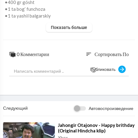
•400 gr gósht
•1 ta bog’ funchoza
•1 ta yashil balgarskiy
1 ta qizil balgarskiy
Показать больше
•1 ta bogʻ kashnich
•4 ta sabzi
•4 ta bodring
•Yogʻ
0 Комментарии
Сортировать По
sort
•Chesnok
•Soya
Публиковать
•Uksuz
•Tuz
•Kashnich urugʻi
Следующий
Автовоспроизведение
⁣Jahongir Otajonov - Happy brithday
(Original Hindcha klip)
Xbox