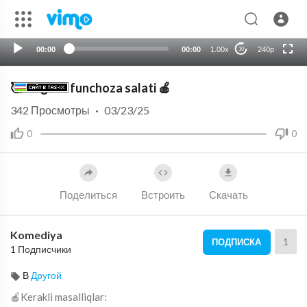
HD
auto
00:00
00:00
1.00x
240p
10
🥰Original funchoza salati 🍎
342
Просмотры
·
03/23/25
0
0
Поделиться
Встроить
Скачать
Komediya
1
ПОДПИСКА
1 Подписчики
В
Другой
🍎Kerakli masalliqlar: