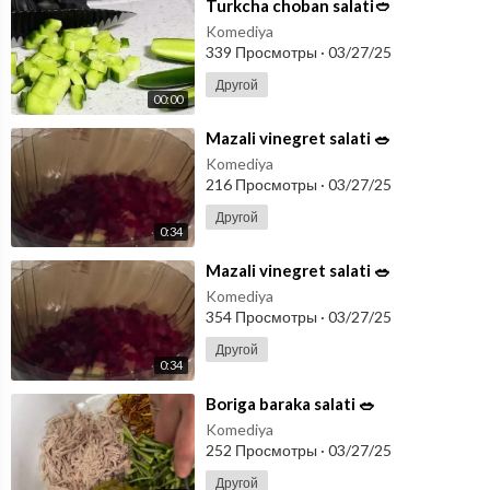
⁣Turkcha choban salati🥙
Komediya
339 Просмотры
·
03/27/25
Другой
00:00
⁣Mazali vinegret salati 🥗
Komediya
216 Просмотры
·
03/27/25
Другой
0:34
⁣Mazali vinegret salati 🥗
Komediya
354 Просмотры
·
03/27/25
Другой
0:34
⁣Boriga baraka salati 🥗
Komediya
252 Просмотры
·
03/27/25
Другой