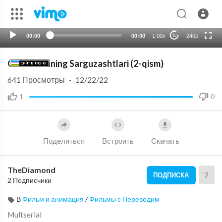
720p
auto
00:00
00:00
1.00x
240p
10
Olovuddinning Sarguzashtlari (2-qism)
641
Просмотры
·
12/22/22
1
0
Поделиться
Встроить
Скачать
TheDiamond
2
ПОДПИСКА
2 Подписчики
В
Фильм и анимация
/
Фильмы с Переводим
Multserial