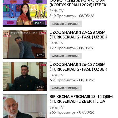
⁣⁣QO'RQINCHLI SEVGI 4-5 QISM
(KOREYS SERIALI 2026) UZBEK
TILIDA
SerialTV
349 Просмотры
·
08/05/26
1:02:13
Фильм и анимация
⁣UZOQ SHAHAR 127-128 QISM
(TURK SERIALI 2- FASL ) UZBEK
TILIDA
SerialTV
179 Просмотры
·
08/05/26
46:52
Фильм и анимация
⁣UZOQ SHAHAR 126-127 QISM
(TURK SERIALI 2- FASL ) UZBEK
TILIDA
SerialTV
651 Просмотры
·
08/01/26
46:43
Фильм и анимация
⁣BIR KECHA AFSONASI 13-14 QISM
(TURK SERIALI) UZBEK TILIDA
SerialTV
265 Просмотры
·
07/30/26