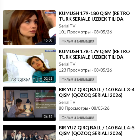
⁣KUMUSH 179-180 QISM (RETRO
TURK SERIALI) UZBEK TILIDA
SerialTV
101 Просмотры
·
08/05/26
45:03
Фильм и анимация
⁣KUMUSH 178-179 QISM (RETRO
TURK SERIALI) UZBEK TILIDA
SerialTV
123 Просмотры
·
08/05/26
52:21
Фильм и анимация
⁣⁣BIR YUZ QIRQ BALL / 140 BALL 3-4
QISM (QOZOQ SERIALI 2026)
UZBEK TILIDA
SerialTV
88 Просмотры
·
08/05/26
36:32
Фильм и анимация
⁣⁣BIR YUZ QIRQ BALL / 140 BALL 4-5
QISM (QOZOQ SERIALI 2026)
UZBEK TILIDA