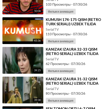
103 Просмотры
·
07/30/26
50:04
Фильм и анимация
⁣KUMUSH 174-175 QISM (RETRO
TURK SERIALI) UZBEK TILIDA
SerialTV
110 Просмотры
·
07/30/26
45:36
Фильм и анимация
⁣KANIZAK IZAURA 32-33 QISM
(RETRO SERIAL) UZBEK TILIDA
SerialTV
62 Просмотры
·
07/30/26
39:25
Фильм и анимация
⁣KANIZAK IZAURA 31-32 QISM
(RETRO SERIAL) UZBEK TILIDA
SerialTV
80 Просмотры
·
07/30/26
39:00
Фильм и анимация
⁣SEN TOMON ORZU 6-7 QISM