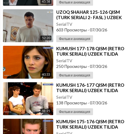
45:58
Фильм и анимация
⁣UZOQ SHAHAR 125-126 QISM
(TURK SERIALI 2- FASL ) UZBEK
TILIDA
SerialTV
603 Просмотры
·
07/30/26
52:20
Фильм и анимация
⁣KUMUSH 177-178 QISM (RETRO
TURK SERIALI) UZBEK TILIDA
SerialTV
250 Просмотры
·
07/30/26
40:33
Фильм и анимация
⁣KUMUSH 176-177 QISM (RETRO
TURK SERIALI) UZBEK TILIDA
SerialTV
138 Просмотры
·
07/30/26
51:25
Фильм и анимация
⁣KUMUSH 175-176 QISM (RETRO
TURK SERIALI) UZBEK TILIDA
SerialTV