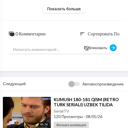
Показать больше
0 Комментарии
Сортировать По
sort
Публиковать
Следующий
Автовоспроизведение
⁣KUMUSH 180-181 QISM (RETRO
TURK SERIALI) UZBEK TILIDA
SerialTV
120 Просмотры
·
08/05/26
46:36
Фильм и анимация