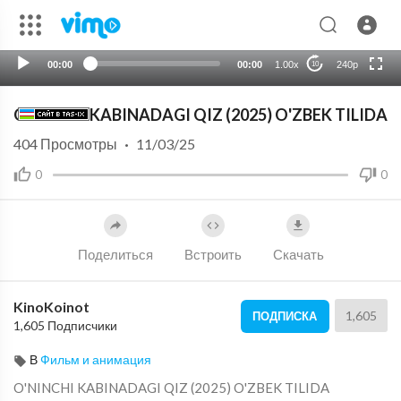
HD
auto
00:00
00:00
1.00x
240p
10
O'NINCHI KABINADAGI QIZ (2025) O'ZBEK TILIDA
404
Просмотры
·
11/03/25
0
0
Поделиться
Встроить
Скачать
KinoKoinot
1,605
ПОДПИСКА
1,605 Подписчики
В
Фильм и анимация
⁣O'NINCHI KABINADAGI QIZ (2025) O'ZBEK TILIDA