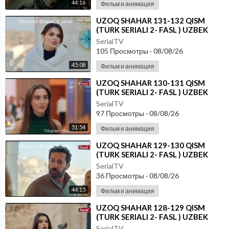
44:16
Фильм и анимация
⁣UZOQ SHAHAR 131-132 QISM
(TURK SERIALI 2- FASL ) UZBEK
TILIDA
SerialTV
105 Просмотры
·
08/08/26
45:08
Фильм и анимация
⁣UZOQ SHAHAR 130-131 QISM
(TURK SERIALI 2- FASL ) UZBEK
TILIDA
SerialTV
97 Просмотры
·
08/08/26
51:54
Фильм и анимация
⁣UZOQ SHAHAR 129-130 QISM
(TURK SERIALI 2- FASL ) UZBEK
TILIDA
SerialTV
36 Просмотры
·
08/08/26
44:15
Фильм и анимация
⁣UZOQ SHAHAR 128-129 QISM
(TURK SERIALI 2- FASL ) UZBEK
TILIDA
SerialTV