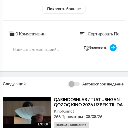
Показать больше
0 Комментарии
Сортировать По
sort
Публиковать
Следующий
Автовоспроизведение
⁣QARINDOSHLAR / TUG'USHGAN
QOZOQ KINO 2026 UZBEK TILIDA
KinoKoinot
266 Просмотры
·
08/08/26
1:32:08
Фильм и анимация