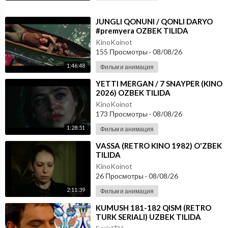
⁣JUNGLI QONUNI / QONLI DARYO
#premyera OZBEK TILIDA
KinoKoinot
155 Просмотры
·
08/08/26
1:46:48
Фильм и анимация
⁣YETTI MERGAN / 7 SNAYPER (KINO
2026) OZBEK TILIDA
KinoKoinot
173 Просмотры
·
08/08/26
1:28:51
Фильм и анимация
⁣VASSA (RETRO KINO 1982) O'ZBEK
TILIDA
KinoKoinot
26 Просмотры
·
08/08/26
2:11:39
Фильм и анимация
⁣KUMUSH 181-182 QISM (RETRO
TURK SERIALI) UZBEK TILIDA