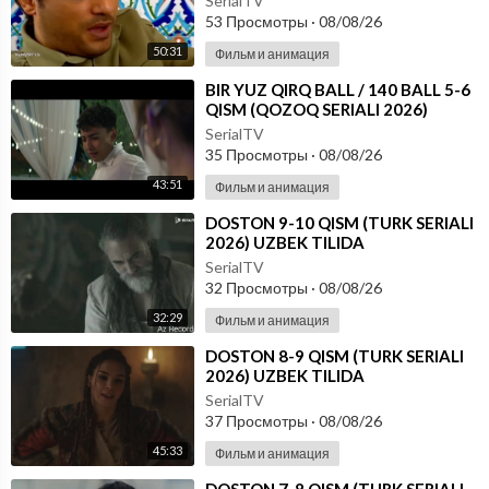
SerialTV
53 Просмотры
·
08/08/26
50:31
Фильм и анимация
⁣⁣BIR YUZ QIRQ BALL / 140 BALL 5-6
QISM (QOZOQ SERIALI 2026)
UZBEK TILIDA
SerialTV
35 Просмотры
·
08/08/26
43:51
Фильм и анимация
⁣DOSTON 9-10 QISM (TURK SERIALI
2026) UZBEK TILIDA
SerialTV
32 Просмотры
·
08/08/26
32:29
Фильм и анимация
⁣DOSTON 8-9 QISM (TURK SERIALI
2026) UZBEK TILIDA
SerialTV
37 Просмотры
·
08/08/26
45:33
Фильм и анимация