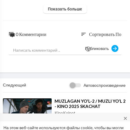
Показать больше
0 Комментарии
Сортировать По
sort
Публиковать
Следующий
Автовоспроизведение
⁣MUZLAGAN YO'L-2 / MUZLI YO'L 2
- KINO 2025 SKACHAT
KinoKoinot
close
6,338 Просмотры
·
07/11/25
1:46:52
Фильм и анимация
На этом веб-сайте используются файлы cookie, чтобы вы могли