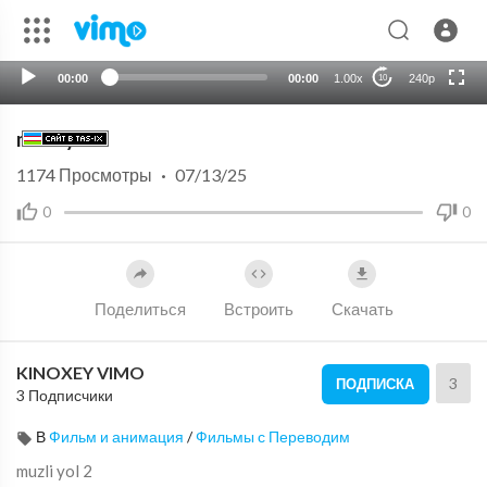
720p
auto
00:00
00:00
1.00x
240p
10
muzli yol 2
1174
Просмотры
·
07/13/25
0
0
Поделиться
Встроить
Скачать
KINOXEY VIMO
3
ПОДПИСКА
3 Подписчики
В
Фильм и анимация
/
Фильмы с Переводим
⁣muzli yol 2