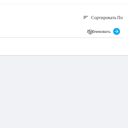
Сортировать По
sort
Публиковать