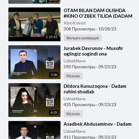
⁣OTAM BILAN DAM OLISHDA
#KINO O'ZBEK TILIDA (DADAM
BILAN DAM OLISH KUNLARI)
KinoKoinot
308 Просмотры
·
10/28/23
1:29:45
Фильм и анимация
⁣Jurabek Davronov - Musofir
oglingiz sogindi ona
UzbekNavo
590 Просмотры
·
09/23/23
5:06
Музыка
⁣Dildora Kunuzoqova - Dadam
ruhini shodlab
UzbekNavo
435 Просмотры
·
09/23/23
4:05
Музыка
⁣Asadbek Abdusaminov - Dadam
UzbekNavo
411 Просмотры
·
09/23/23