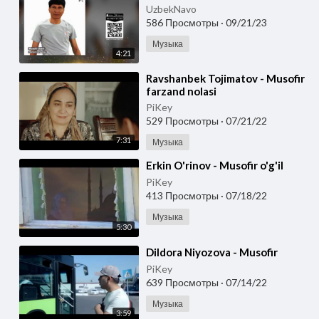
UzbekNavo
586 Просмотры
·
09/21/23
Музыка
4:21
⁣Ravshanbek Tojimatov - Musofir
farzand nolasi
PiKey
529 Просмотры
·
07/21/22
7:31
Музыка
⁣Erkin O'rinov - Musofir o'g'il
PiKey
413 Просмотры
·
07/18/22
Музыка
5:30
⁣Dildora Niyozova - Musofir
PiKey
639 Просмотры
·
07/14/22
Музыка
3:59