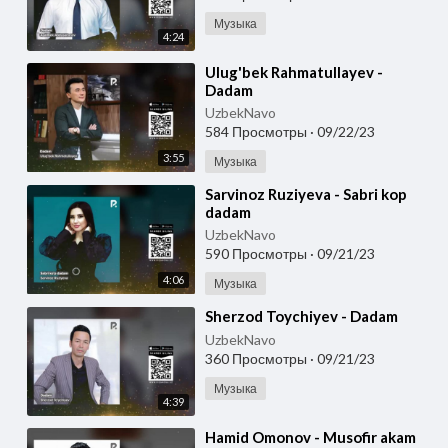
Музыка
4:24
⁣Ulug'bek Rahmatullayev -
Dadam
UzbekNavo
584 Просмотры
·
09/22/23
3:55
Музыка
⁣Sarvinoz Ruziyeva - Sabri kop
dadam
UzbekNavo
590 Просмотры
·
09/21/23
4:06
Музыка
⁣Sherzod Toychiyev - Dadam
UzbekNavo
360 Просмотры
·
09/21/23
Музыка
4:39
⁣Hamid Omonov - Musofir akam