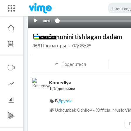
00:00
Musofir nonini tishlagan dadam
369
Просмотры
·
03/29/25
Поделиться
Komediya
1 Подписчики
В
Другой
📹 Uchqunbek Ochilov - (Official Music V