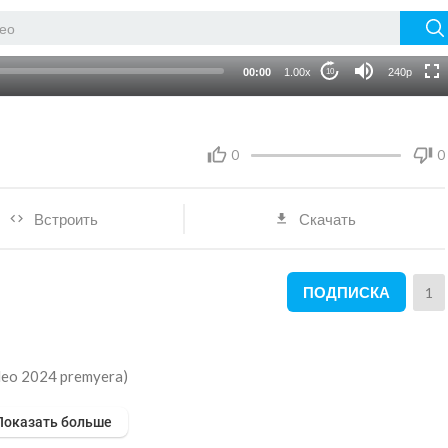
HD
auto
00:00
1.00x
240p
10
0
0
Встроить
Скачать
ПОДПИСКА
1
ideo 2024 premyera)
Показать больше