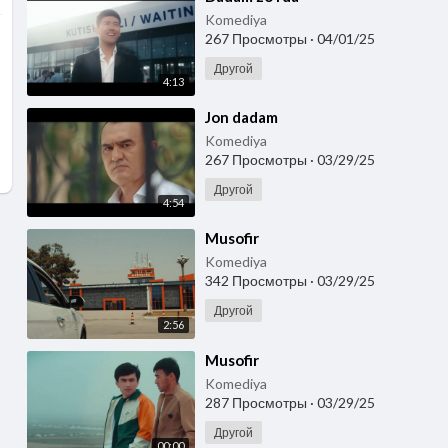
Komediya
267 Просмотры
·
04/01/25
Другой
4:13
⁣Jon dadam
Komediya
267 Просмотры
·
03/29/25
Другой
4:54
⁣Musofir
Komediya
342 Просмотры
·
03/29/25
Другой
2:56
⁣Musofir
Komediya
287 Просмотры
·
03/29/25
Другой
00:00