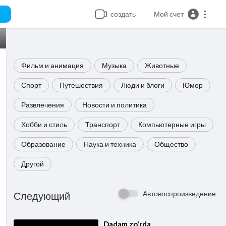
создать
Мой счет
Фильм и анимация
Музыка
Животные
Спорт
Путешествия
Люди и блоги
Юмор
Развлечения
Новости и политика
Хобби и стиль
Транспорт
Компьютерные игры
Образование
Наука и техника
Общество
Другой
Автовоспроизведение
Следующий
⁣Dadam zo'rda