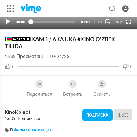
HD
auto
00:00
00:00
1.00x
240p
10
MENING AKAM 1 / AKA UKA #KINO O'ZBEK
TILIDA
1535
Просмотры
·
10/21/23
0
0
Поделиться
Встроить
Скачать
KinoKoinot
1,605
ПОДПИСКА
1,605 Подписчики
В
Фильм и анимация