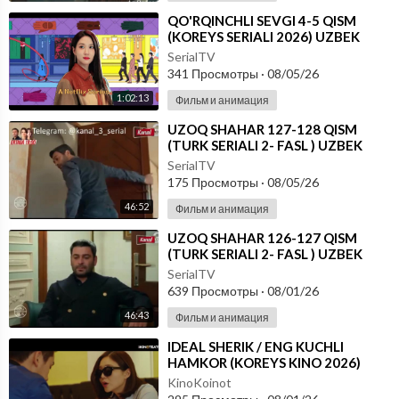
⁣⁣QO'RQINCHLI SEVGI 4-5 QISM
(KOREYS SERIALI 2026) UZBEK
TILIDA
SerialTV
341 Просмотры
·
08/05/26
1:02:13
Фильм и анимация
⁣UZOQ SHAHAR 127-128 QISM
(TURK SERIALI 2- FASL ) UZBEK
TILIDA
SerialTV
175 Просмотры
·
08/05/26
46:52
Фильм и анимация
⁣UZOQ SHAHAR 126-127 QISM
(TURK SERIALI 2- FASL ) UZBEK
TILIDA
SerialTV
639 Просмотры
·
08/01/26
46:43
Фильм и анимация
⁣IDEAL SHERIK / ENG KUCHLI
HAMKOR (KOREYS KINO 2026)
UZBEK TILIDA
KinoKoinot