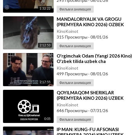
295 Просмотры
·
08/01/26
1:32:22
Фильм и анимация
⁣MANDALORIYALIK VA GROGU
(PREMYERA KINO 2026) OZBEK
TILIDA
KinoKoinot
315 Просмотры
·
08/01/26
2:12:53
Фильм и анимация
⁣O'rgimchak Odam (Yangi 2026 Kino)
O'zbek tilida uzbek cha
KinoKoinot
499 Просмотры
·
08/01/26
2:17:55
Фильм и анимация
⁣QOYILMAQOM SHERIKLAR
(PREMYERA KINO 2026) UZBEK
TILIDA
KinoKoinot
646 Просмотры
·
07/31/26
0:05
Фильм и анимация
⁣IP MAN: KUNG-FU AFSONASI
(PREMYERA 2026) KINO UZBEK