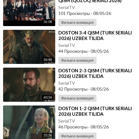
QISM (QOZOQ SERIALI 2026)
UZBEK TILIDA
SerialTV
101 Просмотры
·
08/05/26
36:08
Фильм и анимация
⁣DOSTON 3-4 QISM (TURK SERIALI
2026) UZBEK TILIDA
SerialTV
44 Просмотры
·
08/05/26
36:48
Фильм и анимация
⁣DOSTON 2-3 QISM (TURK SERIALI
2026) UZBEK TILIDA
SerialTV
42 Просмотры
·
08/05/26
40:54
Фильм и анимация
⁣DOSTON 1-2 QISM (TURK SERIALI
2026) UZBEK TILIDA
SerialTV
46 Просмотры
·
08/05/26
35:36
Фильм и анимация