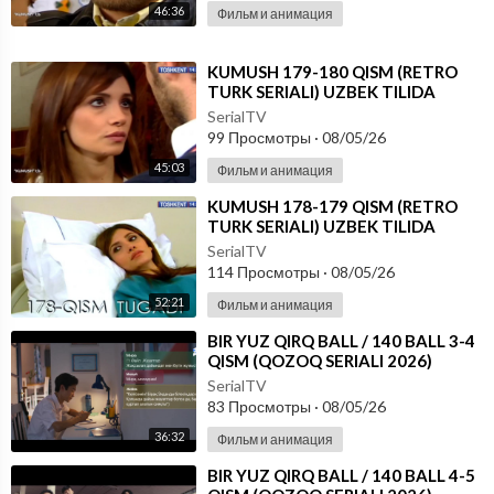
46:36
Фильм и анимация
⁣KUMUSH 179-180 QISM (RETRO
TURK SERIALI) UZBEK TILIDA
SerialTV
99 Просмотры
·
08/05/26
45:03
Фильм и анимация
⁣KUMUSH 178-179 QISM (RETRO
TURK SERIALI) UZBEK TILIDA
SerialTV
114 Просмотры
·
08/05/26
52:21
Фильм и анимация
⁣⁣BIR YUZ QIRQ BALL / 140 BALL 3-4
QISM (QOZOQ SERIALI 2026)
UZBEK TILIDA
SerialTV
83 Просмотры
·
08/05/26
36:32
Фильм и анимация
⁣⁣BIR YUZ QIRQ BALL / 140 BALL 4-5