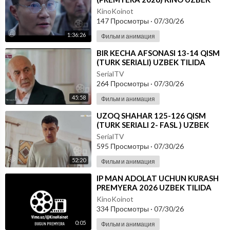
TILIDA - SKACHAT
KinoKoinot
147 Просмотры
·
07/30/26
1:36:26
Фильм и анимация
⁣BIR KECHA AFSONASI 13-14 QISM
(TURK SERIALI) UZBEK TILIDA
SerialTV
264 Просмотры
·
07/30/26
45:58
Фильм и анимация
⁣UZOQ SHAHAR 125-126 QISM
(TURK SERIALI 2- FASL ) UZBEK
TILIDA
SerialTV
595 Просмотры
·
07/30/26
52:20
Фильм и анимация
⁣IP MAN ADOLAT UCHUN KURASH
PREMYERA 2026 UZBEK TILIDA
KinoKoinot
334 Просмотры
·
07/30/26
0:05
Фильм и анимация