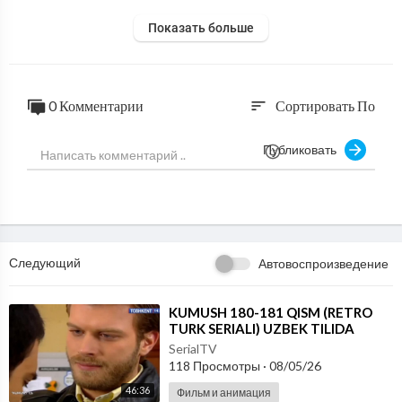
Показать больше
0 Комментарии
Сортировать По
sort
Публиковать
Следующий
Автовоспроизведение
⁣KUMUSH 180-181 QISM (RETRO
TURK SERIALI) UZBEK TILIDA
SerialTV
118 Просмотры
·
08/05/26
46:36
Фильм и анимация