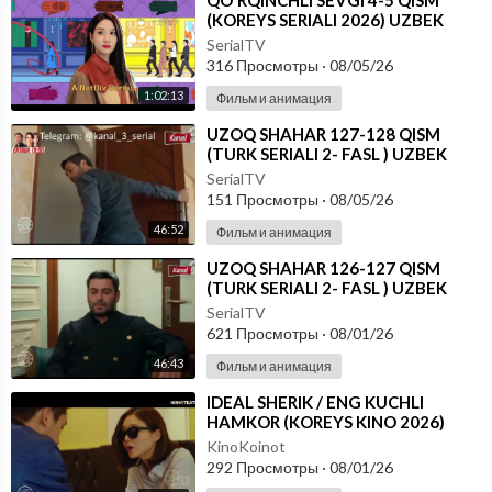
⁣⁣QO'RQINCHLI SEVGI 4-5 QISM
(KOREYS SERIALI 2026) UZBEK
TILIDA
SerialTV
316 Просмотры
·
08/05/26
1:02:13
Фильм и анимация
⁣UZOQ SHAHAR 127-128 QISM
(TURK SERIALI 2- FASL ) UZBEK
TILIDA
SerialTV
151 Просмотры
·
08/05/26
46:52
Фильм и анимация
⁣UZOQ SHAHAR 126-127 QISM
(TURK SERIALI 2- FASL ) UZBEK
TILIDA
SerialTV
621 Просмотры
·
08/01/26
46:43
Фильм и анимация
⁣IDEAL SHERIK / ENG KUCHLI
HAMKOR (KOREYS KINO 2026)
UZBEK TILIDA
KinoKoinot
292 Просмотры
·
08/01/26