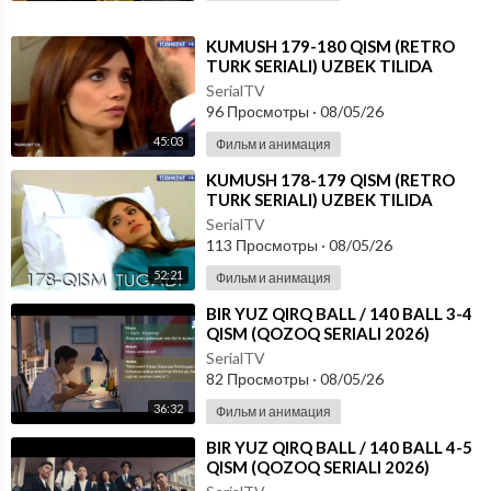
⁣KUMUSH 179-180 QISM (RETRO
TURK SERIALI) UZBEK TILIDA
SerialTV
96 Просмотры
·
08/05/26
45:03
Фильм и анимация
⁣KUMUSH 178-179 QISM (RETRO
TURK SERIALI) UZBEK TILIDA
SerialTV
113 Просмотры
·
08/05/26
52:21
Фильм и анимация
⁣⁣BIR YUZ QIRQ BALL / 140 BALL 3-4
QISM (QOZOQ SERIALI 2026)
UZBEK TILIDA
SerialTV
82 Просмотры
·
08/05/26
36:32
Фильм и анимация
⁣⁣BIR YUZ QIRQ BALL / 140 BALL 4-5
QISM (QOZOQ SERIALI 2026)
UZBEK TILIDA