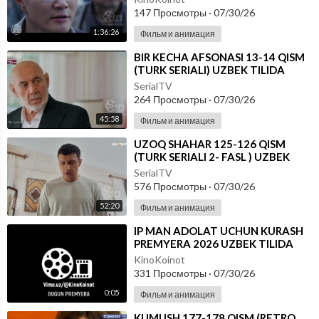
147 Просмотры
·
07/30/26
1:36:26
Фильм и анимация
⁣BIR KECHA AFSONASI 13-14 QISM
(TURK SERIALI) UZBEK TILIDA
SerialTV
264 Просмотры
·
07/30/26
45:58
Фильм и анимация
⁣UZOQ SHAHAR 125-126 QISM
(TURK SERIALI 2- FASL ) UZBEK
TILIDA
SerialTV
576 Просмотры
·
07/30/26
52:20
Фильм и анимация
⁣IP MAN ADOLAT UCHUN KURASH
PREMYERA 2026 UZBEK TILIDA
KinoKoinot
331 Просмотры
·
07/30/26
0:05
Фильм и анимация
⁣KUMUSH 177-178 QISM (RETRO