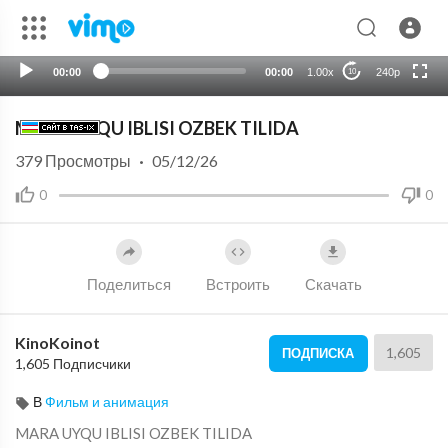
720p
auto
00:00
00:00
1.00x
240p
10
MARA UYQU IBLISI OZBEK TILIDA
379
Просмотры
·
05/12/26
0
0
Поделиться
Встроить
Скачать
KinoKoinot
1,605
ПОДПИСКА
1,605 Подписчики
В
Фильм и анимация
⁣MARA UYQU IBLISI OZBEK TILIDA