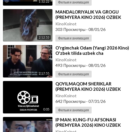
1:32:22
Фильм и анимация
⁣MANDALORIYALIK VA GROGU
(PREMYERA KINO 2026) OZBEK
TILIDA
KinoKoinot
303 Просмотры
·
08/01/26
2:12:53
Фильм и анимация
⁣O'rgimchak Odam (Yangi 2026 Kino)
O'zbek tilida uzbek cha
KinoKoinot
493 Просмотры
·
08/01/26
2:17:55
Фильм и анимация
⁣QOYILMAQOM SHERIKLAR
(PREMYERA KINO 2026) UZBEK
TILIDA
KinoKoinot
642 Просмотры
·
07/31/26
0:05
Фильм и анимация
⁣IP MAN: KUNG-FU AFSONASI
(PREMYERA 2026) KINO UZBEK
TILIDA - SKACHAT
KinoKoinot