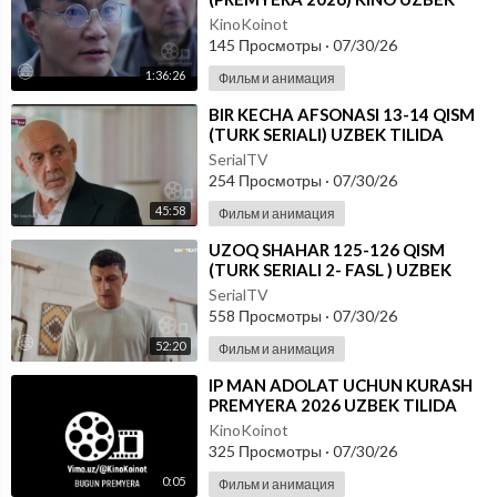
TILIDA - SKACHAT
KinoKoinot
145 Просмотры
·
07/30/26
1:36:26
Фильм и анимация
⁣BIR KECHA AFSONASI 13-14 QISM
(TURK SERIALI) UZBEK TILIDA
SerialTV
254 Просмотры
·
07/30/26
45:58
Фильм и анимация
⁣UZOQ SHAHAR 125-126 QISM
(TURK SERIALI 2- FASL ) UZBEK
TILIDA
SerialTV
558 Просмотры
·
07/30/26
52:20
Фильм и анимация
⁣IP MAN ADOLAT UCHUN KURASH
PREMYERA 2026 UZBEK TILIDA
KinoKoinot
325 Просмотры
·
07/30/26
0:05
Фильм и анимация