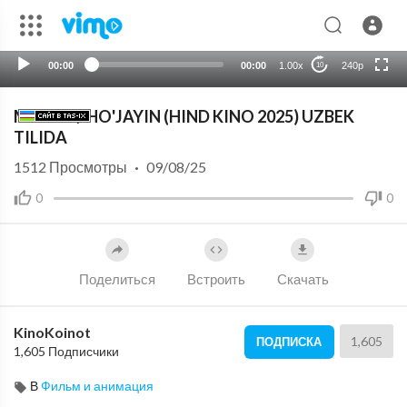
HD
auto
00:00
00:00
1.00x
240p
10
MAALIK/ HO'JAYIN (HIND KINO 2025) UZBEK
TILIDA
1512
Просмотры
·
09/08/25
0
0
Поделиться
Встроить
Скачать
KinoKoinot
1,605
ПОДПИСКА
1,605 Подписчики
В
Фильм и анимация