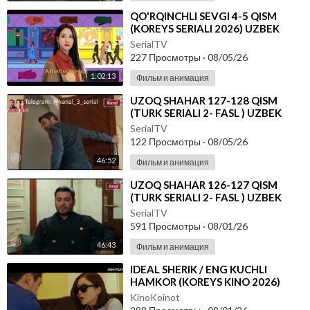
⁣⁣QO'RQINCHLI SEVGI 4-5 QISM
(KOREYS SERIALI 2026) UZBEK
TILIDA
SerialTV
227 Просмотры
·
08/05/26
1:02:13
Фильм и анимация
⁣UZOQ SHAHAR 127-128 QISM
(TURK SERIALI 2- FASL ) UZBEK
TILIDA
SerialTV
122 Просмотры
·
08/05/26
46:52
Фильм и анимация
⁣UZOQ SHAHAR 126-127 QISM
(TURK SERIALI 2- FASL ) UZBEK
TILIDA
SerialTV
591 Просмотры
·
08/01/26
46:43
Фильм и анимация
⁣IDEAL SHERIK / ENG KUCHLI
HAMKOR (KOREYS KINO 2026)
UZBEK TILIDA
KinoKoinot