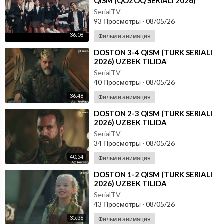
QISM (QOZOQ SERIALI 2026)
UZBEK TILIDA
SerialTV
93 Просмотры
·
08/05/26
36:08
Фильм и анимация
⁣DOSTON 3-4 QISM (TURK SERIALI
2026) UZBEK TILIDA
SerialTV
40 Просмотры
·
08/05/26
36:48
Фильм и анимация
⁣DOSTON 2-3 QISM (TURK SERIALI
2026) UZBEK TILIDA
SerialTV
34 Просмотры
·
08/05/26
40:54
Фильм и анимация
⁣DOSTON 1-2 QISM (TURK SERIALI
2026) UZBEK TILIDA
SerialTV
43 Просмотры
·
08/05/26
35:36
Фильм и анимация