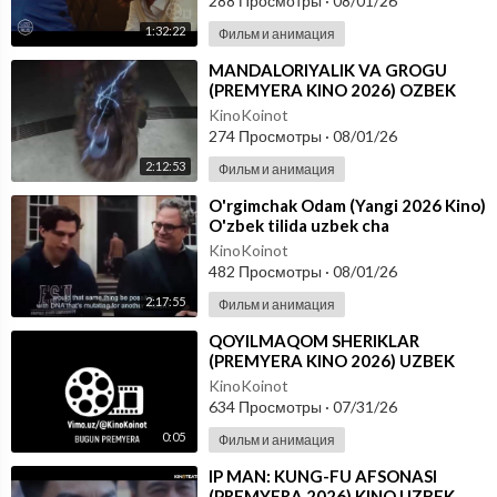
288 Просмотры
·
08/01/26
1:32:22
Фильм и анимация
⁣MANDALORIYALIK VA GROGU
(PREMYERA KINO 2026) OZBEK
TILIDA
KinoKoinot
274 Просмотры
·
08/01/26
2:12:53
Фильм и анимация
⁣O'rgimchak Odam (Yangi 2026 Kino)
O'zbek tilida uzbek cha
KinoKoinot
482 Просмотры
·
08/01/26
2:17:55
Фильм и анимация
⁣QOYILMAQOM SHERIKLAR
(PREMYERA KINO 2026) UZBEK
TILIDA
KinoKoinot
634 Просмотры
·
07/31/26
0:05
Фильм и анимация
⁣IP MAN: KUNG-FU AFSONASI
(PREMYERA 2026) KINO UZBEK