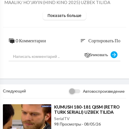
⁣MAALIK/ HO'JAYIN (HIND KINO 2025) UZBEK TILIDA
Показать больше
0 Комментарии
Сортировать По
sort
Публиковать
Следующий
Автовоспроизведение
⁣KUMUSH 180-181 QISM (RETRO
TURK SERIALI) UZBEK TILIDA
SerialTV
98 Просмотры
·
08/05/26