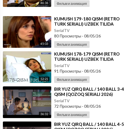
46:36
Фильм и анимация
⁣KUMUSH 179-180 QISM (RETRO
TURK SERIALI) UZBEK TILIDA
SerialTV
80 Просмотры
·
08/05/26
45:03
Фильм и анимация
⁣KUMUSH 178-179 QISM (RETRO
TURK SERIALI) UZBEK TILIDA
SerialTV
91 Просмотры
·
08/05/26
52:21
Фильм и анимация
⁣⁣BIR YUZ QIRQ BALL / 140 BALL 3-4
QISM (QOZOQ SERIALI 2026)
UZBEK TILIDA
SerialTV
72 Просмотры
·
08/05/26
36:32
Фильм и анимация
⁣⁣BIR YUZ QIRQ BALL / 140 BALL 4-5