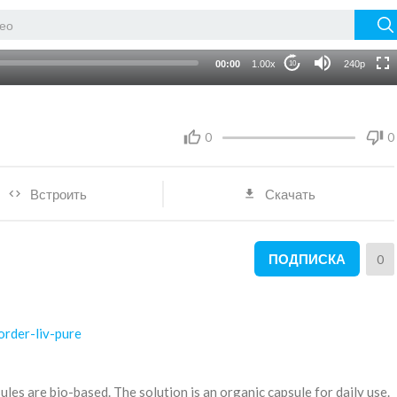
720p
auto
00:00
1.00x
240p
10
0
0
Встроить
Скачать
ПОДПИСКА
0
order-liv-pure
les are bio-based. The solution is an organic capsule for daily use.