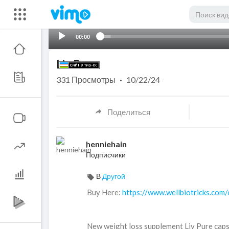
00:00
Liv Pure
331
Просмотры
·
10/22/24
Поделиться
henniehain
Подписчики
В
Другой
⁣Buy Here:
https://www.wellbiotricks.com/
⁣New weight loss supplement Liv Pure capsu