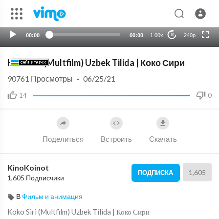
auto
00:00
00:00
1.00x
240p
10
Koko Siri (Multfilm) Uzbek Tilida | Коко Сири
90761
Просмотры
·
06/25/21
14
0
Поделиться
Встроить
Скачать
KinoKoinot
1,605
ПОДПИСКА
1,605 Подписчики
В
Фильм и анимация
Koko Siri (Multfilm) Uzbek Tilida | Коко Сири