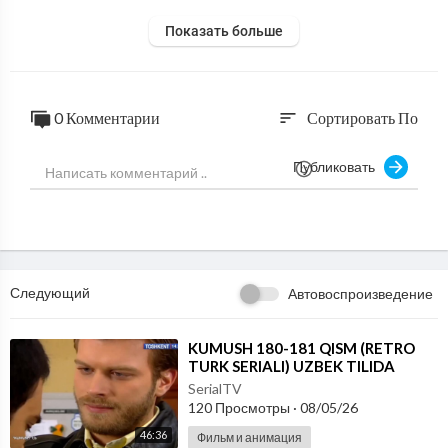
Показать больше
0 Комментарии
Сортировать По
sort
Публиковать
Следующий
Автовоспроизведение
⁣KUMUSH 180-181 QISM (RETRO
TURK SERIALI) UZBEK TILIDA
SerialTV
120 Просмотры
·
08/05/26
46:36
Фильм и анимация