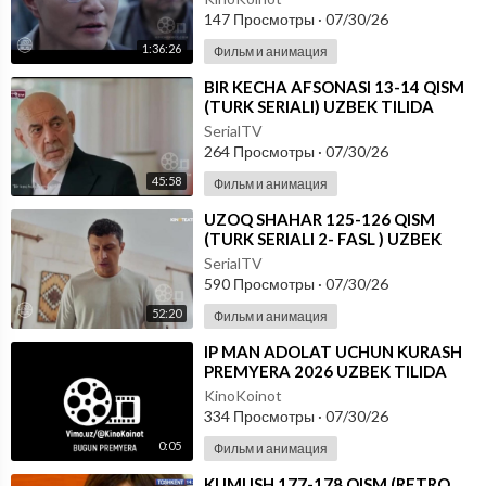
147 Просмотры
·
07/30/26
1:36:26
Фильм и анимация
⁣BIR KECHA AFSONASI 13-14 QISM
(TURK SERIALI) UZBEK TILIDA
SerialTV
264 Просмотры
·
07/30/26
45:58
Фильм и анимация
⁣UZOQ SHAHAR 125-126 QISM
(TURK SERIALI 2- FASL ) UZBEK
TILIDA
SerialTV
590 Просмотры
·
07/30/26
52:20
Фильм и анимация
⁣IP MAN ADOLAT UCHUN KURASH
PREMYERA 2026 UZBEK TILIDA
KinoKoinot
334 Просмотры
·
07/30/26
0:05
Фильм и анимация
⁣KUMUSH 177-178 QISM (RETRO