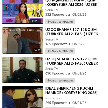
⁣⁣QO'RQINCHLI SEVGI 4-5 QISM
(KOREYS SERIALI 2026) UZBEK
TILIDA
SerialTV
332 Просмотры
·
08/05/26
1:02:13
Фильм и анимация
⁣UZOQ SHAHAR 127-128 QISM
(TURK SERIALI 2- FASL ) UZBEK
TILIDA
SerialTV
165 Просмотры
·
08/05/26
46:52
Фильм и анимация
⁣UZOQ SHAHAR 126-127 QISM
(TURK SERIALI 2- FASL ) UZBEK
TILIDA
SerialTV
630 Просмотры
·
08/01/26
46:43
Фильм и анимация
⁣IDEAL SHERIK / ENG KUCHLI
HAMKOR (KOREYS KINO 2026)
UZBEK TILIDA
KinoKoinot
295 Просмотры
·
08/01/26