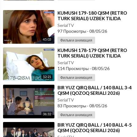
⁣KUMUSH 179-180 QISM (RETRO
TURK SERIALI) UZBEK TILIDA
SerialTV
97 Просмотры
·
08/05/26
45:03
Фильм и анимация
⁣KUMUSH 178-179 QISM (RETRO
TURK SERIALI) UZBEK TILIDA
SerialTV
114 Просмотры
·
08/05/26
52:21
Фильм и анимация
⁣⁣BIR YUZ QIRQ BALL / 140 BALL 3-4
QISM (QOZOQ SERIALI 2026)
UZBEK TILIDA
SerialTV
83 Просмотры
·
08/05/26
36:32
Фильм и анимация
⁣⁣BIR YUZ QIRQ BALL / 140 BALL 4-5
QISM (QOZOQ SERIALI 2026)
UZBEK TILIDA