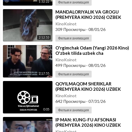
1:32:22
Фильм и анимация
⁣MANDALORIYALIK VA GROGU
(PREMYERA KINO 2026) OZBEK
TILIDA
KinoKoinot
309 Просмотры
·
08/01/26
2:12:53
Фильм и анимация
⁣O'rgimchak Odam (Yangi 2026 Kino)
O'zbek tilida uzbek cha
KinoKoinot
499 Просмотры
·
08/01/26
2:17:55
Фильм и анимация
⁣QOYILMAQOM SHERIKLAR
(PREMYERA KINO 2026) UZBEK
TILIDA
KinoKoinot
642 Просмотры
·
07/31/26
0:05
Фильм и анимация
⁣IP MAN: KUNG-FU AFSONASI
(PREMYERA 2026) KINO UZBEK
TILIDA - SKACHAT
KinoKoinot