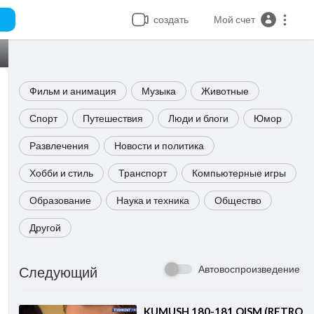
создать
Мой счет
Фильм и анимация
Музыка
Животные
Спорт
Путешествия
Люди и блоги
Юмор
Развлечения
Новости и политика
Хобби и стиль
Транспорт
Компьютерные игры
Образование
Наука и техника
Общество
Другой
Автовоспроизведение
Следующий
⁣KUMUSH 180-181 QISM (RETRO