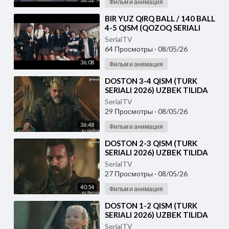
Фильм и анимация
⁣⁣BIR YUZ QIRQ BALL / 140 BALL
4-5 QISM (QOZOQ SERIALI
2026) UZBEK TILIDA
SerialTV
64 Просмотры
·
08/05/26
36:08
Фильм и анимация
⁣DOSTON 3-4 QISM (TURK
SERIALI 2026) UZBEK TILIDA
SerialTV
29 Просмотры
·
08/05/26
36:48
Фильм и анимация
⁣DOSTON 2-3 QISM (TURK
SERIALI 2026) UZBEK TILIDA
SerialTV
27 Просмотры
·
08/05/26
40:54
Фильм и анимация
⁣DOSTON 1-2 QISM (TURK
SERIALI 2026) UZBEK TILIDA
SerialTV