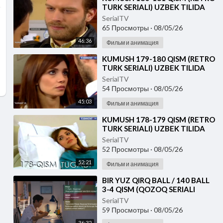
TURK SERIALI) UZBEK TILIDA
SerialTV
65 Просмотры
·
08/05/26
46:36
Фильм и анимация
⁣KUMUSH 179-180 QISM (RETRO
TURK SERIALI) UZBEK TILIDA
SerialTV
54 Просмотры
·
08/05/26
45:03
Фильм и анимация
⁣KUMUSH 178-179 QISM (RETRO
TURK SERIALI) UZBEK TILIDA
SerialTV
52 Просмотры
·
08/05/26
52:21
Фильм и анимация
⁣⁣BIR YUZ QIRQ BALL / 140 BALL
3-4 QISM (QOZOQ SERIALI
2026) UZBEK TILIDA
SerialTV
59 Просмотры
·
08/05/26
36:32