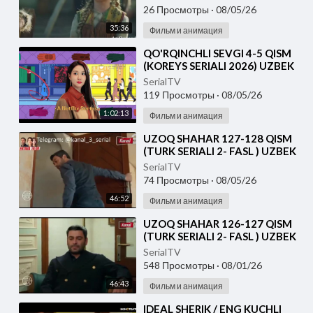
26 Просмотры
·
08/05/26
35:36
Фильм и анимация
⁣⁣QO'RQINCHLI SEVGI 4-5 QISM
(KOREYS SERIALI 2026) UZBEK
TILIDA
SerialTV
119 Просмотры
·
08/05/26
1:02:13
Фильм и анимация
⁣UZOQ SHAHAR 127-128 QISM
(TURK SERIALI 2- FASL ) UZBEK
TILIDA
SerialTV
74 Просмотры
·
08/05/26
46:52
Фильм и анимация
⁣UZOQ SHAHAR 126-127 QISM
(TURK SERIALI 2- FASL ) UZBEK
TILIDA
SerialTV
548 Просмотры
·
08/01/26
46:43
Фильм и анимация
⁣IDEAL SHERIK / ENG KUCHLI