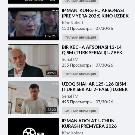
Фильм и анимация
⁣IP MAN: KUNG-FU AFSONASI
(PREMYERA 2026) KINO UZBEK
TILIDA - SKACHAT
KinoKoinot
130 Просмотры
·
07/30/26
1:36:26
Фильм и анимация
⁣BIR KECHA AFSONASI 13-14
QISM (TURK SERIALI) UZBEK
TILIDA
SerialTV
235 Просмотры
·
07/30/26
45:58
Фильм и анимация
⁣UZOQ SHAHAR 125-126 QISM
(TURK SERIALI 2- FASL ) UZBEK
TILIDA
SerialTV
495 Просмотры
·
07/30/26
52:20
Фильм и анимация
⁣IP MAN ADOLAT UCHUN
KURASH PREMYERA 2026
UZBEK TILIDA
KinoKoinot