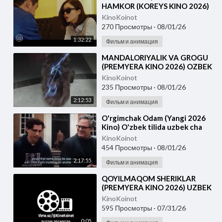
HAMKOR (KOREYS KINO 2026)
UZBEK TILIDA
KinoKoinot
270 Просмотры
·
08/01/26
1:32:22
Фильм и анимация
⁣MANDALORIYALIK VA GROGU
(PREMYERA KINO 2026) OZBEK
TILIDA
KinoKoinot
235 Просмотры
·
08/01/26
2:12:53
Фильм и анимация
⁣O'rgimchak Odam (Yangi 2026
Kino) O'zbek tilida uzbek cha
KinoKoinot
454 Просмотры
·
08/01/26
2:17:55
Фильм и анимация
⁣QOYILMAQOM SHERIKLAR
(PREMYERA KINO 2026) UZBEK
TILIDA
KinoKoinot
595 Просмотры
·
07/31/26
0:05