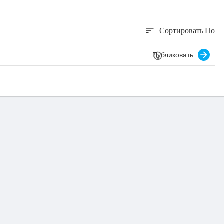
Сортировать По
sort
Публиковать