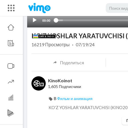
00:00
KO'Z YOSHLAR YARATUVCHISI (
16219
Просмотры
·
07/19/24
Поделиться
KinoKoinot
1,605 Подписчики
В
Фильм и анимация
⁣KO'Z YOSHLAR YARATUVCHISI (KINO20