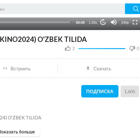
720p
auto
00:00
1.00x
240p
10
KINO2024) O'ZBEK TILIDA
2
0
Встроить
Скачать
ПОДПИСКА
1,605
24) O'ZBEK TILIDA
Показать больше