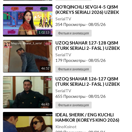
⁣⁣QO'RQINCHLI SEVGI 4-5 QISM
(KOREYS SERIALI 2026) UZBEK
TILIDA
SerialTV
354 Просмотры
·
08/05/26
1:02:13
Фильм и анимация
⁣UZOQ SHAHAR 127-128 QISM
(TURK SERIALI 2- FASL ) UZBEK
TILIDA
SerialTV
179 Просмотры
·
08/05/26
46:52
Фильм и анимация
⁣UZOQ SHAHAR 126-127 QISM
(TURK SERIALI 2- FASL ) UZBEK
TILIDA
SerialTV
655 Просмотры
·
08/01/26
46:43
Фильм и анимация
⁣IDEAL SHERIK / ENG KUCHLI
HAMKOR (KOREYS KINO 2026)
UZBEK TILIDA
KinoKoinot