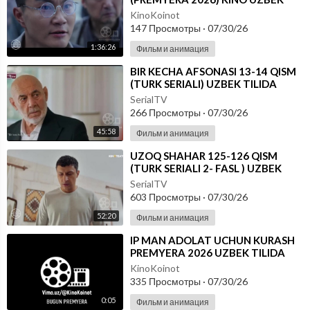
TILIDA - SKACHAT
KinoKoinot
147 Просмотры
·
07/30/26
1:36:26
Фильм и анимация
⁣BIR KECHA AFSONASI 13-14 QISM
(TURK SERIALI) UZBEK TILIDA
SerialTV
266 Просмотры
·
07/30/26
45:58
Фильм и анимация
⁣UZOQ SHAHAR 125-126 QISM
(TURK SERIALI 2- FASL ) UZBEK
TILIDA
SerialTV
603 Просмотры
·
07/30/26
52:20
Фильм и анимация
⁣IP MAN ADOLAT UCHUN KURASH
PREMYERA 2026 UZBEK TILIDA
KinoKoinot
335 Просмотры
·
07/30/26
0:05
Фильм и анимация