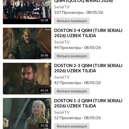
QISM (QOZOQ SERIALI 2026)
UZBEK TILIDA
SerialTV
107 Просмотры
·
08/05/26
36:08
Фильм и анимация
⁣DOSTON 3-4 QISM (TURK SERIALI
2026) UZBEK TILIDA
SerialTV
44 Просмотры
·
08/05/26
36:48
Фильм и анимация
⁣DOSTON 2-3 QISM (TURK SERIALI
2026) UZBEK TILIDA
SerialTV
42 Просмотры
·
08/05/26
40:54
Фильм и анимация
⁣DOSTON 1-2 QISM (TURK SERIALI
2026) UZBEK TILIDA
SerialTV
52 Просмотры
·
08/05/26
35:36
Фильм и анимация