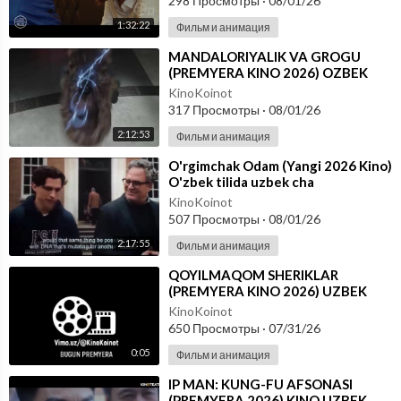
298 Просмотры
·
08/01/26
1:32:22
Фильм и анимация
⁣MANDALORIYALIK VA GROGU
(PREMYERA KINO 2026) OZBEK
TILIDA
KinoKoinot
317 Просмотры
·
08/01/26
2:12:53
Фильм и анимация
⁣O'rgimchak Odam (Yangi 2026 Kino)
O'zbek tilida uzbek cha
KinoKoinot
507 Просмотры
·
08/01/26
2:17:55
Фильм и анимация
⁣QOYILMAQOM SHERIKLAR
(PREMYERA KINO 2026) UZBEK
TILIDA
KinoKoinot
650 Просмотры
·
07/31/26
0:05
Фильм и анимация
⁣IP MAN: KUNG-FU AFSONASI
(PREMYERA 2026) KINO UZBEK