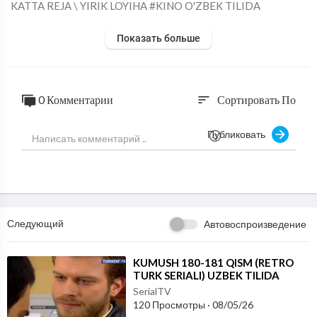
⁣KATTA REJA \ YIRIK LOYIHA #KINO O'ZBEK TILIDA
Показать больше
0 Комментарии
Сортировать По
sort
Публиковать
Следующий
Автовоспроизведение
⁣KUMUSH 180-181 QISM (RETRO
TURK SERIALI) UZBEK TILIDA
SerialTV
120 Просмотры
·
08/05/26