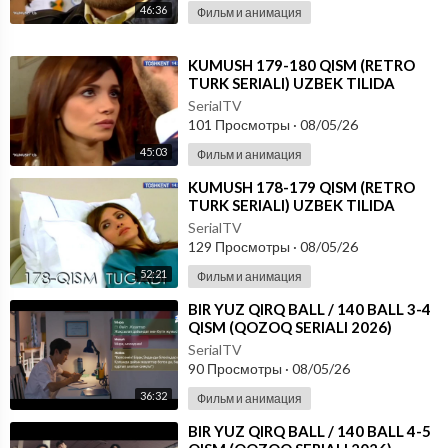
46:36
Фильм и анимация
⁣KUMUSH 179-180 QISM (RETRO
TURK SERIALI) UZBEK TILIDA
SerialTV
101 Просмотры
·
08/05/26
45:03
Фильм и анимация
⁣KUMUSH 178-179 QISM (RETRO
TURK SERIALI) UZBEK TILIDA
SerialTV
129 Просмотры
·
08/05/26
52:21
Фильм и анимация
⁣⁣BIR YUZ QIRQ BALL / 140 BALL 3-4
QISM (QOZOQ SERIALI 2026)
UZBEK TILIDA
SerialTV
90 Просмотры
·
08/05/26
36:32
Фильм и анимация
⁣⁣BIR YUZ QIRQ BALL / 140 BALL 4-5