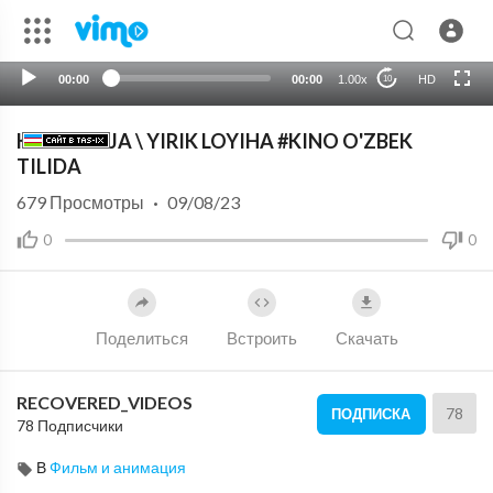
00:00
00:00
1.00x
HD
10
KATTA REJA \ YIRIK LOYIHA #KINO O'ZBEK
TILIDA
679
Просмотры
·
09/08/23
0
0
Поделиться
Встроить
Скачать
RECOVERED_VIDEOS
78
ПОДПИСКА
78 Подписчики
В
Фильм и анимация