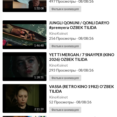
497 Просмотры
·
08/08/26
1:32:08
Фильм и анимация
⁣JUNGLI QONUNI / QONLI DARYO
#premyera OZBEK TILIDA
KinoKoinot
256 Просмотры
·
08/08/26
1:46:48
Фильм и анимация
⁣YETTI MERGAN / 7 SNAYPER (KINO
2026) OZBEK TILIDA
KinoKoinot
293 Просмотры
·
08/08/26
1:28:51
Фильм и анимация
⁣VASSA (RETRO KINO 1982) O'ZBEK
TILIDA
KinoKoinot
52 Просмотры
·
08/08/26
2:11:39
Фильм и анимация