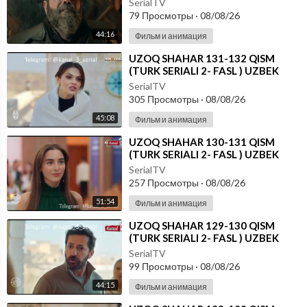
SerialTV
79 Просмотры
·
08/08/26
44:16
Фильм и анимация
⁣UZOQ SHAHAR 131-132 QISM
(TURK SERIALI 2- FASL ) UZBEK
TILIDA
SerialTV
305 Просмотры
·
08/08/26
45:08
Фильм и анимация
⁣UZOQ SHAHAR 130-131 QISM
(TURK SERIALI 2- FASL ) UZBEK
TILIDA
SerialTV
257 Просмотры
·
08/08/26
51:54
Фильм и анимация
⁣UZOQ SHAHAR 129-130 QISM
(TURK SERIALI 2- FASL ) UZBEK
TILIDA
SerialTV
99 Просмотры
·
08/08/26
44:15
Фильм и анимация