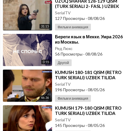
⁣UZOQ SHAHAR 128-129 QISM
(TURK SERIALI 2- FASL ) UZBEK
TILIDA
SerialTV
127 Просмотры
·
08/08/26
31:15
Фильм и анимация
⁣Береги язык в Мекке. ⁣Умра 2026
из Москвы.
Ред Люкс
56 Просмотры
·
08/08/26
0:55
Другой
⁣KUMUSH 180-181 QISM (RETRO
TURK SERIALI) UZBEK TILIDA
SerialTV
196 Просмотры
·
08/05/26
46:36
Фильм и анимация
⁣KUMUSH 179-180 QISM (RETRO
TURK SERIALI) UZBEK TILIDA
SerialTV
145 Просмотры
·
08/05/26