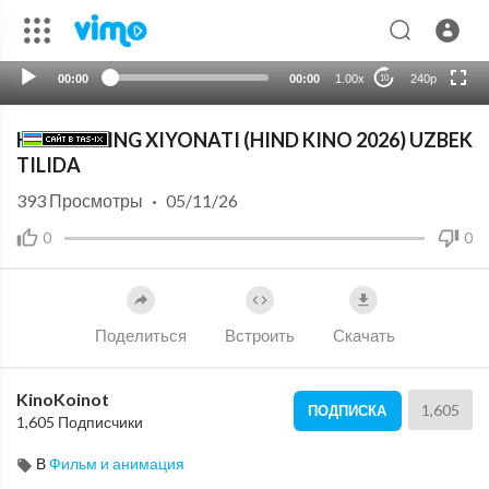
HD
auto
00:00
00:00
1.00x
240p
10
KAMPIRNING XIYONATI (HIND KINO 2026) UZBEK
TILIDA
393
Просмотры
·
05/11/26
0
0
Поделиться
Встроить
Скачать
KinoKoinot
1,605
ПОДПИСКА
1,605 Подписчики
В
Фильм и анимация