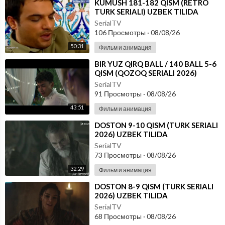
⁣KUMUSH 181-182 QISM (RETRO
TURK SERIALI) UZBEK TILIDA
SerialTV
106 Просмотры
·
08/08/26
50:31
Фильм и анимация
⁣⁣BIR YUZ QIRQ BALL / 140 BALL 5-6
QISM (QOZOQ SERIALI 2026)
UZBEK TILIDA
SerialTV
91 Просмотры
·
08/08/26
43:51
Фильм и анимация
⁣DOSTON 9-10 QISM (TURK SERIALI
2026) UZBEK TILIDA
SerialTV
73 Просмотры
·
08/08/26
32:29
Фильм и анимация
⁣DOSTON 8-9 QISM (TURK SERIALI
2026) UZBEK TILIDA
SerialTV
68 Просмотры
·
08/08/26