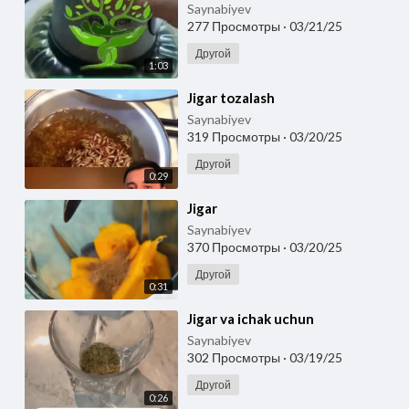
Saynabiyev
277 Просмотры
·
03/21/25
Другой
1:03
⁣Jigar tozalash
Saynabiyev
319 Просмотры
·
03/20/25
Другой
0:29
⁣Jigar
Saynabiyev
370 Просмотры
·
03/20/25
Другой
0:31
⁣Jigar va ichak uchun
Saynabiyev
302 Просмотры
·
03/19/25
Другой
0:26