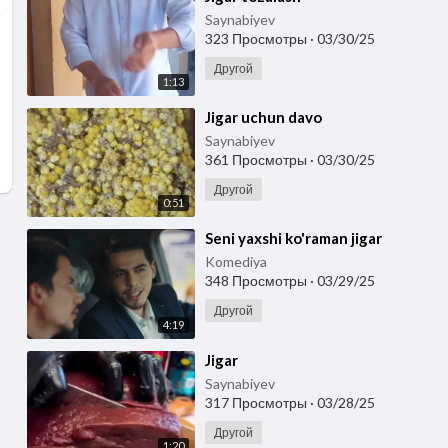
Saynabiyev
323 Просмотры
·
03/30/25
Другой
1:13
⁣Jigar uchun davo
Saynabiyev
361 Просмотры
·
03/30/25
Другой
0:51
⁣Seni yaxshi ko'raman jigar
Komediya
348 Просмотры
·
03/29/25
Другой
4:19
⁣Jigar
Saynabiyev
317 Просмотры
·
03/28/25
Другой
1:20