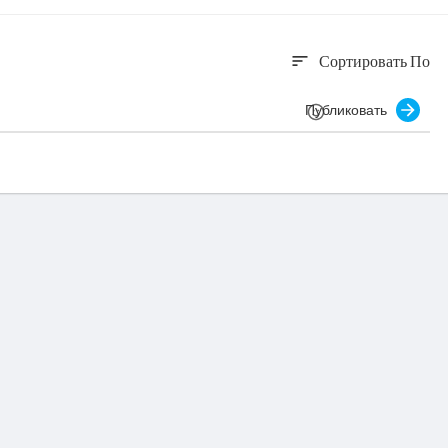
Сортировать По
sort
Публиковать