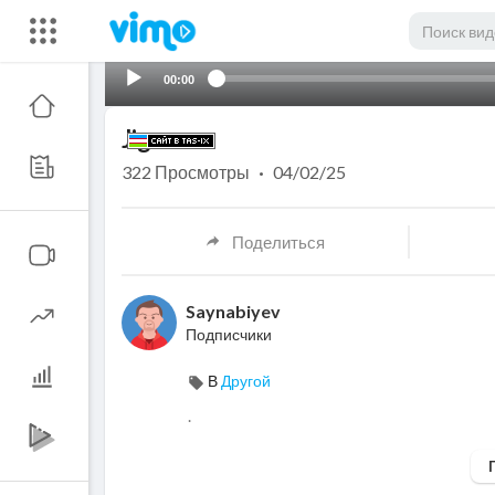
00:00
Jigar
322
Просмотры
·
04/02/25
Поделиться
Saynabiyev
Подписчики
В
Другой
.