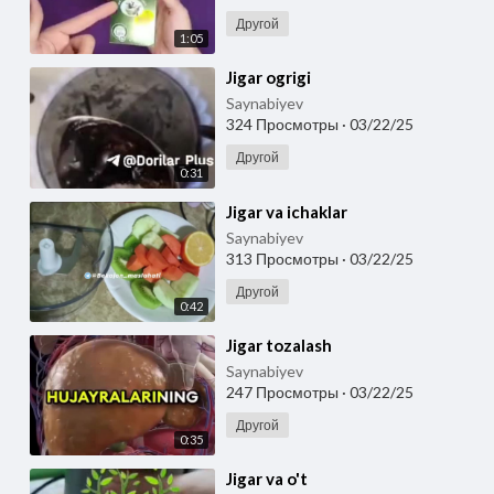
Другой
1:05
⁣Jigar ogrigi
Saynabiyev
324 Просмотры
·
03/22/25
Другой
0:31
⁣Jigar va ichaklar
Saynabiyev
313 Просмотры
·
03/22/25
Другой
0:42
⁣Jigar tozalash
Saynabiyev
247 Просмотры
·
03/22/25
Другой
0:35
⁣Jigar va o't