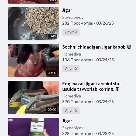
⁣Jigar
Saynabiyev
282 Просмотры
·
03/26/25
Другой
0:43
⁣Sochni chiqadigan Jigar kabob 😋
Komediya
136 Просмотры
·
03/24/25
Другой
00:00
⁣Eng mazali jigar taomini shu
usulda tayyorlab koʻring. 🥬
Komediya
370 Просмотры
·
03/24/25
00:00
Другой
⁣Jigar
Saynabiyev
328 Просмотры
·
03/23/25