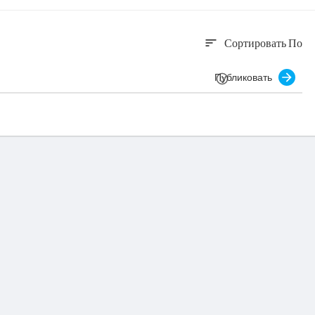
Сортировать По
sort
Публиковать