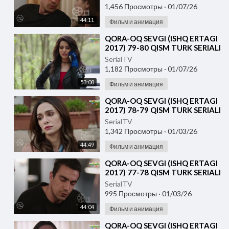
1,456 Просмотры
·
01/07/26
44:11
Фильм и анимация
⁣QORA-OQ SEVGI (ISHQ ERTAGI
2017) 79-80 QISM TURK SERIALI
UZBEK TILIDA
SerialTV
1,182 Просмотры
·
01/07/26
53:08
Фильм и анимация
⁣QORA-OQ SEVGI (ISHQ ERTAGI
2017) 78-79 QISM TURK SERIALI
UZBEK TILIDA
SerialTV
1,342 Просмотры
·
01/03/26
44:49
Фильм и анимация
⁣QORA-OQ SEVGI (ISHQ ERTAGI
2017) 77-78 QISM TURK SERIALI
UZBEK TILIDA
SerialTV
995 Просмотры
·
01/03/26
44:04
Фильм и анимация
⁣QORA-OQ SEVGI (ISHQ ERTAGI