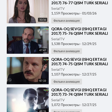
2017) 76-77 QISM TURK SERIALI
UZBEK TILIDA
SerialTV
1,159 Просмотры
·
01/03/26
50:56
Фильм и анимация
⁣QORA-OQ SEVGI (ISHQ ERTAGI
2017) 75-76 QISM TURK SERIALI
UZBEK TILIDA
SerialTV
1,538 Просмотры
·
12/29/25
47:47
Фильм и анимация
⁣QORA-OQ SEVGI (ISHQ ERTAGI
2017) 74-75 QISM TURK SERIALI
UZBEK TILIDA
SerialTV
1,107 Просмотры
·
12/27/25
47:33
Фильм и анимация
⁣QORA-OQ SEVGI (ISHQ ERTAGI
2017) 73-74 QISM TURK SERIALI
UZBEK TILIDA
SerialTV
1,072 Просмотры
·
12/27/25
48:26