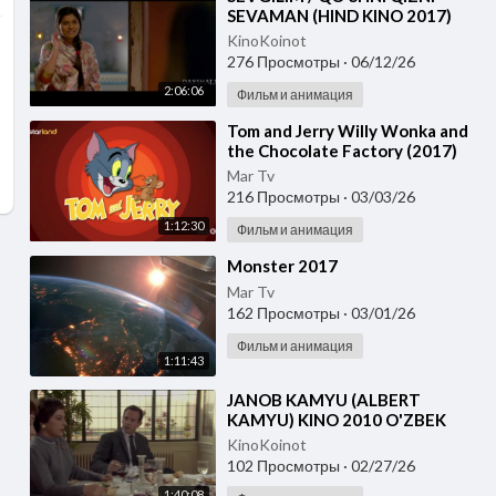
SEVAMAN (HIND KINO 2017)
UZBEK TILIDA
KinoKoinot
276 Просмотры
·
06/12/26
2:06:06
Фильм и анимация
⁣Tom and Jerry Willy Wonka and
the Chocolate Factory (2017)
Mar Tv
216 Просмотры
·
03/03/26
1:12:30
Фильм и анимация
⁣Monster 2017
Mar Tv
162 Просмотры
·
03/01/26
Фильм и анимация
1:11:43
⁣JANOB KAMYU (ALBERT
KAMYU) KINO 2010 O'ZBEK
TILIDA
KinoKoinot
102 Просмотры
·
02/27/26
1:40:08