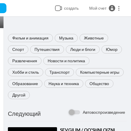
создать
Мой счет
Фильм и анимация
Музыка
Животные
Спорт
Путешествия
Люди и блоги
Юмор
Развлечения
Новости и политика
Хобби и стиль
Транспорт
Компьютерные игры
Образование
Наука и техника
Общество
Другой
Автовоспроизведение
Следующий
⁣SEVGILIM / QO'SHNI QIZNI