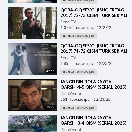
Фильм и анимация
⁣QORA-OQ SEVGI (ISHQ ERTAGI
2017) 72-73 QISM TURK SERIALI
UZBEK TILIDA
SerialTV
1,076 Просмотры
·
12/27/25
45:11
Фильм и анимация
⁣QORA-OQ SEVGI (ISHQ ERTAGI
2017) 71-72 QISM TURK SERIALI
UZBEK TILIDA
SerialTV
1,855 Просмотры
·
12/23/25
42:55
Фильм и анимация
⁣JANOB BIN BOLAKAYGA
QARSHI 4-5 QISM (SERIAL 2025)
O'ZBEK TILIDA
KinoKoinot
551 Просмотры
·
12/23/25
35:29
Фильм и анимация
⁣JANOB BIN BOLAKAYGA
QARSHI 3-4 QISM (SERIAL 2025)
O'ZBEK TILIDA
KinoKoinot