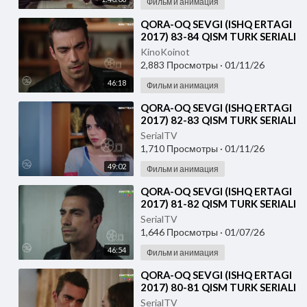
Фильм и анимация
⁣QORA-OQ SEVGI (ISHQ ERTAGI
2017) 83-84 QISM TURK SERIALI
UZBEK TILIDA
KinoKoinot
2,883 Просмотры
·
01/11/26
46:18
Фильм и анимация
⁣QORA-OQ SEVGI (ISHQ ERTAGI
2017) 82-83 QISM TURK SERIALI
UZBEK TILIDA
SerialTV
1,710 Просмотры
·
01/11/26
49:02
Фильм и анимация
⁣QORA-OQ SEVGI (ISHQ ERTAGI
2017) 81-82 QISM TURK SERIALI
UZBEK TILIDA
SerialTV
1,646 Просмотры
·
01/07/26
46:54
Фильм и анимация
⁣QORA-OQ SEVGI (ISHQ ERTAGI
2017) 80-81 QISM TURK SERIALI
UZBEK TILIDA
SerialTV