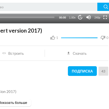
720p
auto
00:00
1.00x
240p
10
ert version 2017)
1
0
Встроить
Скачать
ПОДПИСКА
43
sion 2017)
Показать больше