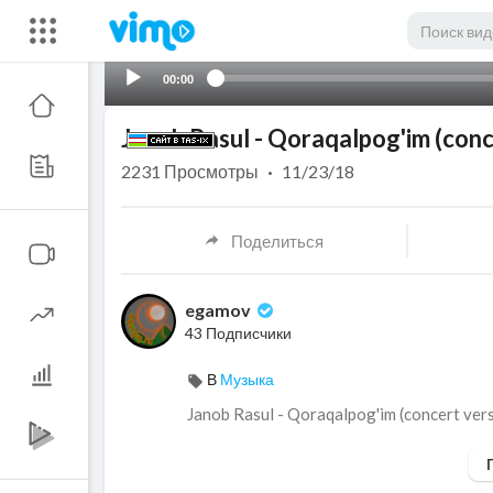
00:00
Janob Rasul - Qoraqalpog'im (conc
2231
Просмотры
·
11/23/18
Поделиться
egamov
43 Подписчики
В
Музыка
Janob Rasul - Qoraqalpog'im (concert ver