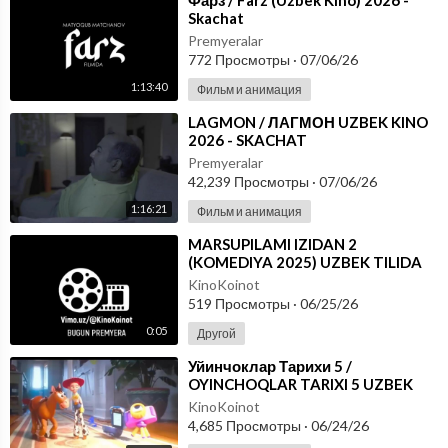
⁣Фарз / Farz (Uzbek Kino) 2026 -
Skachat
Premyeralar
772 Просмотры
·
07/06/26
1:13:40
Фильм и анимация
⁣LAGMON / ЛАГМОН UZBEK KINO
2026 - SKACHAT
Premyeralar
42,239 Просмотры
·
07/06/26
1:16:21
Фильм и анимация
⁣MARSUPILAMI IZIDAN 2
(KOMEDIYA 2025) UZBEK TILIDA
KinoKoinot
519 Просмотры
·
06/25/26
0:05
Другой
⁣Уйинчоклар Тарихи 5 /
OYINCHOQLAR TARIXI 5 UZBEK
TILIDA (Tarjima Multfilm) 2026
KinoKoinot
TASIX - skachat
4,685 Просмотры
·
06/24/26