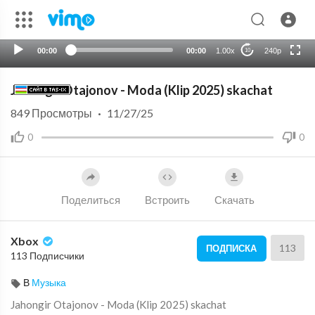
HD
auto
00:00
00:00
1.00x
240p
10
Jahongir Otajonov - Moda (Klip 2025) skachat
849
Просмотры
·
11/27/25
0
0
Поделиться
Встроить
Скачать
Xbox
113
ПОДПИСКА
113 Подписчики
В
Музыка
Jahongir Otajonov - Moda (Klip 2025) skachat