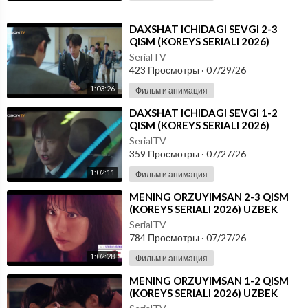
⁣DAXSHAT ICHIDAGI SEVGI 2-3
QISM (KOREYS SERIALI 2026)
UZBEK TILIDA - SKACHAT
SerialTV
423 Просмотры
·
07/29/26
1:03:26
Фильм и анимация
⁣DAXSHAT ICHIDAGI SEVGI 1-2
QISM (KOREYS SERIALI 2026)
UZBEK TILIDA - SKACHAT
SerialTV
359 Просмотры
·
07/27/26
1:02:11
Фильм и анимация
⁣MENING ORZUYIMSAN 2-3 QISM
(KOREYS SERIALI 2026) UZBEK
TILIDA -SKACHAT
SerialTV
784 Просмотры
·
07/27/26
1:02:28
Фильм и анимация
⁣MENING ORZUYIMSAN 1-2 QISM
(KOREYS SERIALI 2026) UZBEK
TILIDA -SKACHAT