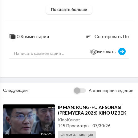
Показать больше
0 Комментарии
Сортировать По
sort
Публиковать
Следующий
Автовоспроизведение
⁣IP MAN: KUNG-FU AFSONASI
(PREMYERA 2026) KINO UZBEK
TILIDA - SKACHAT
KinoKoinot
145 Просмотры
·
07/30/26
1:36:26
Фильм и анимация