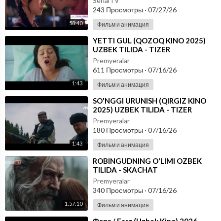
SerialTV
243 Просмотры
·
07/27/26
58:40
Фильм и анимация
⁣YETTI GUL (QOZOQ KINO 2025)
UZBEK TILIDA - TIZER
Premyeralar
611 Просмотры
·
07/16/26
1:43
Фильм и анимация
⁣SO'NGGI URUNISH (QIRGIZ KINO
2025) UZBEK TILIDA - TIZER
Premyeralar
180 Просмотры
·
07/16/26
1:43
Фильм и анимация
⁣ROBINGUDNING O'LIMI OZBEK
TILIDA - SKACHAT
Premyeralar
340 Просмотры
·
07/16/26
1:57:10
Фильм и анимация