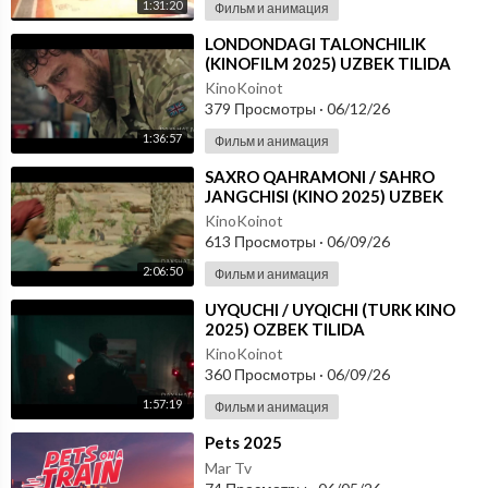
1:31:20
Фильм и анимация
⁣LONDONDAGI TALONCHILIK
(KINOFILM 2025) UZBEK TILIDA
KinoKoinot
379 Просмотры
·
06/12/26
1:36:57
Фильм и анимация
⁣SAXRO QAHRAMONI / SAHRO
JANGCHISI (KINO 2025) UZBEK
TILIDA
KinoKoinot
613 Просмотры
·
06/09/26
2:06:50
Фильм и анимация
⁣UYQUCHI / UYQICHI (TURK KINO
2025) OZBEK TILIDA
KinoKoinot
360 Просмотры
·
06/09/26
1:57:19
Фильм и анимация
⁣Pets 2025
Mar Tv