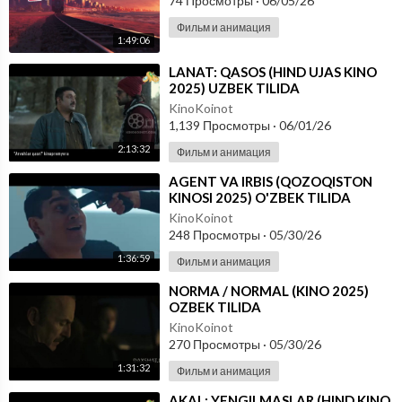
74 Просмотры
·
06/05/26
Фильм и анимация
1:49:06
⁣LANAT: QASOS (HIND UJAS KINO
2025) UZBEK TILIDA
KinoKoinot
1,139 Просмотры
·
06/01/26
2:13:32
Фильм и анимация
⁣AGENT VA IRBIS (QOZOQISTON
KINOSI 2025) O'ZBEK TILIDA
KinoKoinot
248 Просмотры
·
05/30/26
1:36:59
Фильм и анимация
⁣NORMA / NORMAL (KINO 2025)
OZBEK TILIDA
KinoKoinot
270 Просмотры
·
05/30/26
1:31:32
Фильм и анимация
⁣AKAL: YENGILMASLAR (HIND KINO