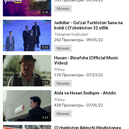
Музыка
3:05
⁣Jadidlar - Go'zal Turkiston Sana na
boldi | O'zbekiston 31 yillik
Mustaqillik bayramidan
TelegramYulduzlari
262 Просмотры
·
09/01/22
5:12
Музыка
⁣Husan - Binafsha (Official Music
Video)
PiKey
576 Просмотры
·
07/23/22
5:02
Музыка
⁣Aida va Husan Sodiqov - Alvido
PiKey
438 Просмотры
·
07/01/22
Музыка
3:19
⁣O'zbekiston Ikkinchi Hindistonga