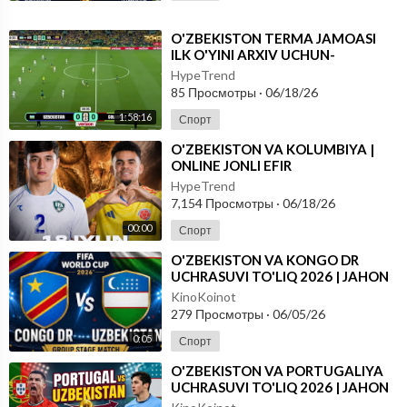
⁣O'ZBEKISTON TERMA JAMOASI
ILK O'YINI ARXIV UCHUN-
FUTBOOL BO'YICHA JAHON
HypeTrend
CHEMPIONATI
85 Просмотры
·
06/18/26
1:58:16
Спорт
⁣O'ZBEKISTON VA KOLUMBIYA |
ONLINE JONLI EFIR
HypeTrend
7,154 Просмотры
·
06/18/26
00:00
Спорт
⁣O'ZBEKISTON VA KONGO DR
UCHRASUVI TO'LIQ 2026 | JAHON
CHEMPIONATI
KinoKoinot
279 Просмотры
·
06/05/26
0:05
Спорт
⁣O'ZBEKISTON VA PORTUGALIYA
UCHRASUVI TO'LIQ 2026 | JAHON
CHEMPIONATI