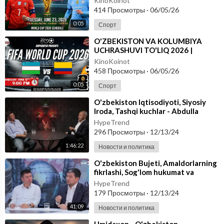
KinoKoinot
414 Просмотры
·
06/05/26
0:05
Спорт
⁣O'ZBEKISTON VA KOLUMBIYA
UCHRASHUVI TO'LIQ 2026 |
JAHON CHEMPIONATI
KinoKoinot
458 Просмотры
·
06/05/26
0:05
Спорт
⁣O'zbekiston Iqtisodiyoti, Siyosiy
Iroda, Tashqi kuchlar - Abdulla
Abduqodirov va Otabek Bakirov
HypeTrend
296 Просмотры
·
12/13/24
1:46:22
Новости и политика
⁣O'zbekiston Bujeti, Amaldorlarning
fikrlashi, Sog'lom hukumat va
Korrupsiya - Otabek Baki
HypeTrend
179 Просмотры
·
12/13/24
41:09
Новости и политика