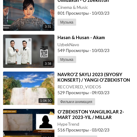
⁣Umidaxon - O'zbekiston
Cinema & Music
801 Просмотры
·
10/03/23
Музыка
3:51
⁣Hasan & Husan - Akam
UzbekNavo
549 Просмотры
·
10/03/23
Музыка
3:58
⁣⁣NAVRO'Z SAYLI 2023 (⁣SIYOSIY
KONSERT) / YANGI O'ZBEKISTON
BOGI
RECOVERED_VIDEOS
529 Просмотры
·
09/03/23
1:04:50
Фильм и анимация
⁣O'ZBEKISTON YANGILIKLAR 2-
MART 2023-YIL / MILLAR
HypeTrend
516 Просмотры
·
03/02/23