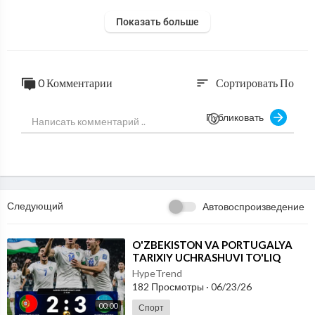
Показать больше
0 Комментарии
Сортировать По
sort
Публиковать
Следующий
Автовоспроизведение
⁣O'ZBEKISTON VA PORTUGALYA
TARIXIY UCHRASHUVI TO'LIQ
JONLI EFIRDA 2026
HypeTrend
182 Просмотры
·
06/23/26
00:00
Спорт