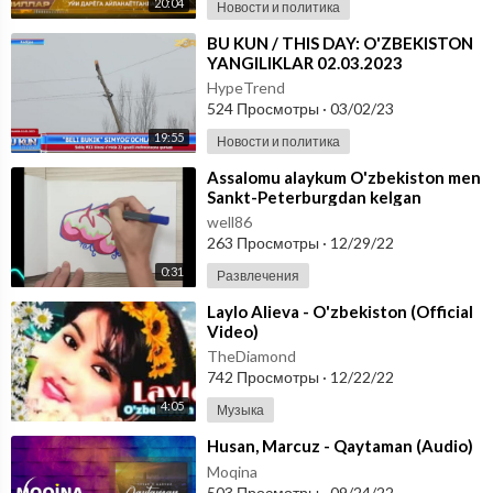
20:04
Новости и политика
⁣BU KUN / THIS DAY: O'ZBEKISTON
YANGILIKLAR 02.03.2023
HypeTrend
524 Просмотры
·
03/02/23
19:55
Новости и политика
⁣Assalomu alaykum O'zbekiston men
Sankt-Peterburgdan kelgan
rassomman
well86
263 Просмотры
·
12/29/22
0:31
Развлечения
⁣Laylo Alieva - O'zbekiston (Official
Video)
TheDiamond
742 Просмотры
·
12/22/22
4:05
Музыка
⁣Husan, Marcuz - Qaytaman (Audio)
Moqina
503 Просмотры
·
09/24/22