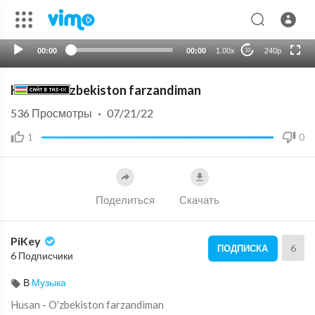
720p
auto
00:00
00:00
1.00x
240p
10
Husan - O'zbekiston farzandiman
536
Просмотры
·
07/21/22
1
0
Поделиться
Скачать
PiKey
6
ПОДПИСКА
6 Подписчики
В
Музыка
⁣Husan - O'zbekiston farzandiman