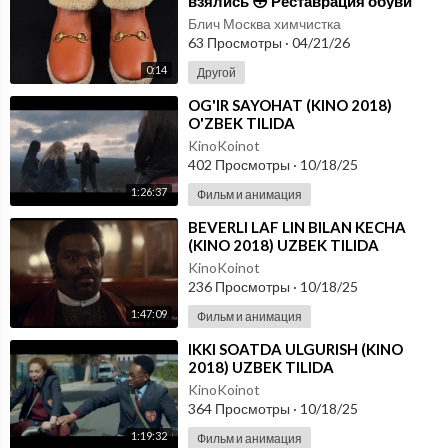
взялись 😳 Реставрация обуви
Gucci ДО/ПОСЛЕ
Блич Москва химчистка
63 Просмотры
·
04/21/26
0:14
Другой
⁣OG'IR SAYOHAT (KINO 2018)
O'ZBEK TILIDA
KinoKoinot
402 Просмотры
·
10/18/25
1:26:37
Фильм и анимация
⁣BEVERLI LAF LIN BILAN KECHA
(KINO 2018) UZBEK TILIDA
KinoKoinot
236 Просмотры
·
10/18/25
1:47:09
Фильм и анимация
⁣IKKI SOATDA ULGURISH (KINO
2018) UZBEK TILIDA
KinoKoinot
364 Просмотры
·
10/18/25
1:19:32
Фильм и анимация