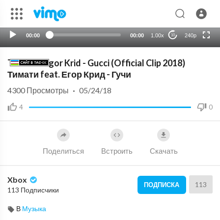
720p
auto
00:00
00:00
1.00x
240p
10
Timati ft Egor Krid - Gucci (Official Clip 2018)
Тимати feat. Егор Крид - Гучи
4300
Просмотры
·
05/24/18
4
0
Поделиться
Встроить
Скачать
Xbox
113
ПОДПИСКА
113 Подписчики
В
Музыка