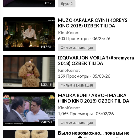
0:17
Другой
⁣MUZOKARALAR OYINI (KOREYS
KINO 2018) UZBEK TILIDA
KinoKoinot
603 Просмотры
·
06/25/26
1:47:51
Фильм и анимация
⁣IZQUVAR JONIVORLAR (#premyera
2018) OZBEK TILIDA
KinoKoinot
159 Просмотры
·
05/03/26
1:25:49
Фильм и анимация
⁣MALIKA RUHI / ARVOH MALIKA
(HIND KINO 2018) OZBEK TILIDA
KinoKoinot
1,065 Просмотры
·
05/02/26
2:40:50
Фильм и анимация
⁣Было невозможно… пока мы не