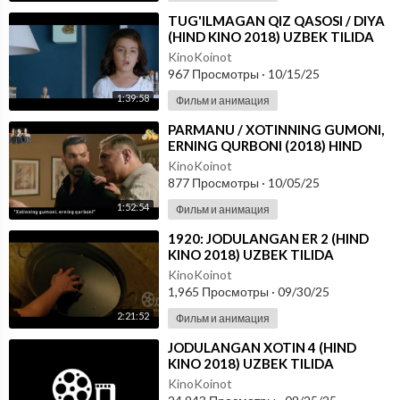
⁣TUG'ILMAGAN QIZ QASOSI / DIYA
(HIND KINO 2018) UZBEK TILIDA
KinoKoinot
967 Просмотры
·
10/15/25
1:39:58
Фильм и анимация
⁣PARMANU / XOTINNING GUMONI,
ERNING QURBONI (2018) HIND
KINO O'ZBEK TILIDA
KinoKoinot
877 Просмотры
·
10/05/25
1:52:54
Фильм и анимация
⁣1920: JODULANGAN ER 2 (HIND
KINO 2018) UZBEK TILIDA
KinoKoinot
1,965 Просмотры
·
09/30/25
2:21:52
Фильм и анимация
⁣JODULANGAN XOTIN 4 (HIND
KINO 2018) UZBEK TILIDA
KinoKoinot