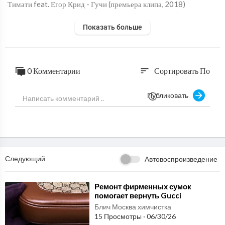
Тимати feat. Егор Крид - Гучи (премьера клипа, 2018)
Показать больше
0 Комментарии
Сортировать По
sort
Публиковать
Следующий
Автовоспроизведение
⁣Ремонт фирменных сумок
помогает вернуть Gucci
аккуратность формы и
Блич Москва химчистка
готовность выходить в свет
15 Просмотры
·
06/30/26