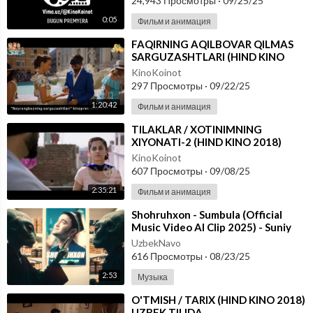
24,943 Просмотры
·
09/25/25
0:05
Фильм и анимация
⁣FAQIRNING AQILBOVAR QILMAS
SARGUZASHTLARI (HIND KINO
2018) UZBEK TILIDA
KinoKoinot
297 Просмотры
·
09/22/25
1:20:42
Фильм и анимация
⁣TILAKLAR / XOTINIMNING
XIYONATI-2 (HIND KINO 2018)
O'ZBEK TILIDA
KinoKoinot
607 Просмотры
·
09/08/25
2:35:21
Фильм и анимация
⁣Shohruhxon - Sumbula (Official
Music Video AI Clip 2025) - Suniy
Intelekt yordamida yaratilgan
UzbekNavo
616 Просмотры
·
08/23/25
2:53
Музыка
⁣O'TMISH / TARIX (HIND KINO 2018)
UZBEK TILIDA