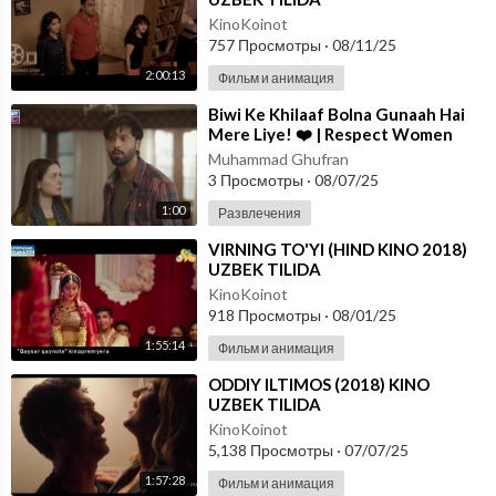
KinoKoinot
757 Просмотры
·
08/11/25
2:00:13
Фильм и анимация
⁣Biwi Ke Khilaaf Bolna Gunaah Hai
Mere Liye! ❤️ | Respect Women
Clip"
Muhammad Ghufran
3 Просмотры
·
08/07/25
1:00
Развлечения
⁣VIRNING TO'YI (HIND KINO 2018)
UZBEK TILIDA
KinoKoinot
918 Просмотры
·
08/01/25
1:55:14
Фильм и анимация
⁣ODDIY ILTIMOS (2018) KINO
UZBEK TILIDA
KinoKoinot
5,138 Просмотры
·
07/07/25
1:57:28
Фильм и анимация