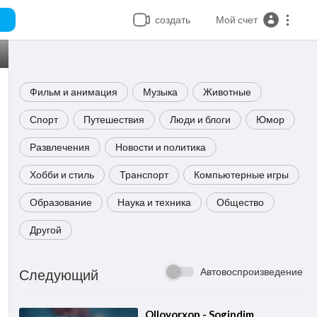
создать
Мой счет
Фильм и анимация
Музыка
Животные
Спорт
Путешествия
Люди и блоги
Юмор
Развлечения
Новости и политика
Хобби и стиль
Транспорт
Компьютерные игры
Образование
Наука и техника
Общество
Другой
Автовоспроизведение
Следующий
⁣Olloyorxon - Sogindim