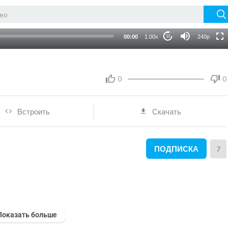
HD
auto
00:00
1.00x
240p
10
0
0
Встроить
Скачать
ПОДПИСКА
7
Показать больше