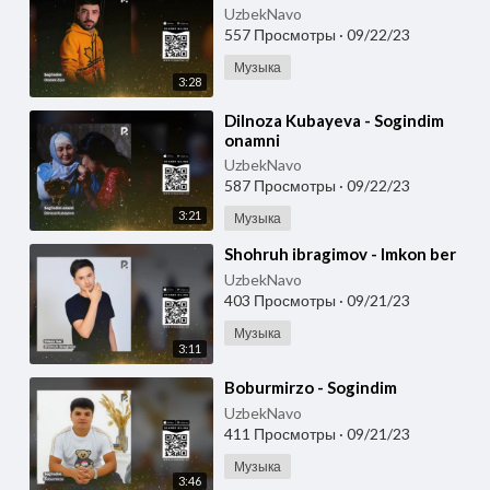
UzbekNavo
557 Просмотры
·
09/22/23
Музыка
3:28
⁣Dilnoza Kubayeva - Sogindim
onamni
UzbekNavo
587 Просмотры
·
09/22/23
3:21
Музыка
⁣Shohruh ibragimov - Imkon ber
UzbekNavo
403 Просмотры
·
09/21/23
Музыка
3:11
⁣Boburmirzo - Sogindim
UzbekNavo
411 Просмотры
·
09/21/23
Музыка
3:46