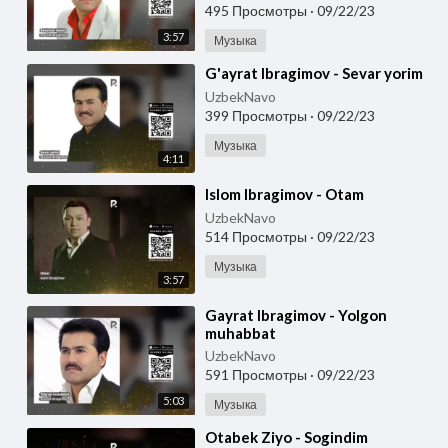
495 Просмотры
·
09/22/23
3:57
Музыка
⁣G'ayrat Ibragimov - Sevar yorim
UzbekNavo
399 Просмотры
·
09/22/23
Музыка
4:11
⁣Islom Ibragimov - Otam
UzbekNavo
514 Просмотры
·
09/22/23
Музыка
3:57
⁣Gayrat Ibragimov - Yolgon
muhabbat
UzbekNavo
591 Просмотры
·
09/22/23
5:03
Музыка
⁣Otabek Ziyo - Sogindim