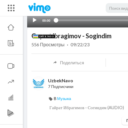
00:00
Gayrat Ibragimov - Sogindim
556
Просмотры
·
09/22/23
Поделиться
UzbekNavo
7 Подписчики
В
Музыка
⁣ Гайрат Ибрагимов - Согиндим (AUDIO)