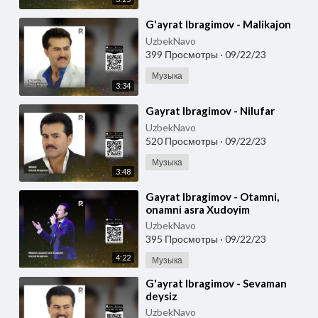
⁣G'ayrat Ibragimov - Malikajon
UzbekNavo
399 Просмотры
·
09/22/23
Музыка
3:34
⁣Gayrat Ibragimov - Nilufar
UzbekNavo
520 Просмотры
·
09/22/23
Музыка
3:48
⁣Gayrat Ibragimov - Otamni,
onamni asra Xudoyim
UzbekNavo
395 Просмотры
·
09/22/23
4:22
Музыка
⁣G'ayrat Ibragimov - Sevaman
deysiz
UzbekNavo