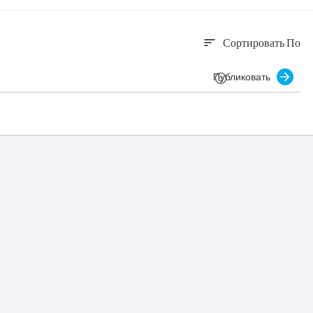
Сортировать По
sort
Публиковать