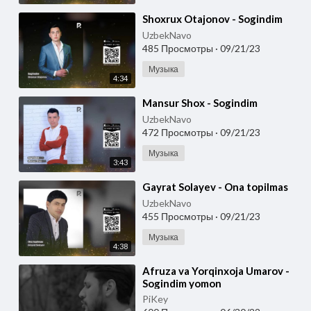
⁣Shoxrux Otajonov - Sogindim
UzbekNavo
485 Просмотры
·
09/21/23
Музыка
4:34
⁣Mansur Shox - Sogindim
UzbekNavo
472 Просмотры
·
09/21/23
Музыка
3:43
⁣Gayrat Solayev - Ona topilmas
UzbekNavo
455 Просмотры
·
09/21/23
Музыка
4:38
⁣Afruza va Yorqinxoja Umarov -
Sogindim yomon
PiKey