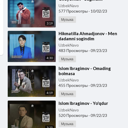
UzbekNavo
577 Просмотры
·
10/02/23
Музыка
3:19
⁣Hikmatilla Ahmadjonov - Men
dadamni sogindim
UzbekNavo
483 Просмотры
·
09/23/23
4:30
Музыка
⁣Islom Ibragimov - Omading
bolmasa
UzbekNavo
455 Просмотры
·
09/23/23
4:19
Музыка
⁣Islom Ibragimov - Yo'qdur
UzbekNavo
520 Просмотры
·
09/22/23
Музыка
3:25