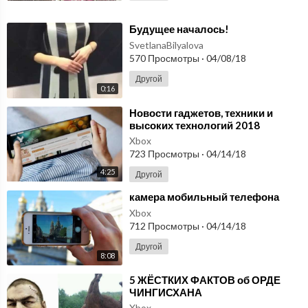
⁣Будущее началось!
SvetlanaBilyalova
570 Просмотры
·
04/08/18
Другой
0:16
⁣Новости гаджетов, техники и
высоких технологий 2018
Xbox
723 Просмотры
·
04/14/18
4:25
Другой
⁣камера мобильный телефона
Xbox
712 Просмотры
·
04/14/18
Другой
8:08
⁣5 ЖЁСТКИХ ФАКТОВ об ОРДЕ
ЧИНГИСХАНА
Xbox