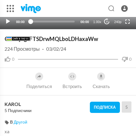
auto
00:00
00:00
1.00x
240p
10
G7YDjBgfFTSDrwMQLboLDHaxaWw
224
Просмотры
·
03/02/24
0
0
Поделиться
Встроить
Скачать
KAROL
5
ПОДПИСКА
5 Подписчики
В
Другой
xa