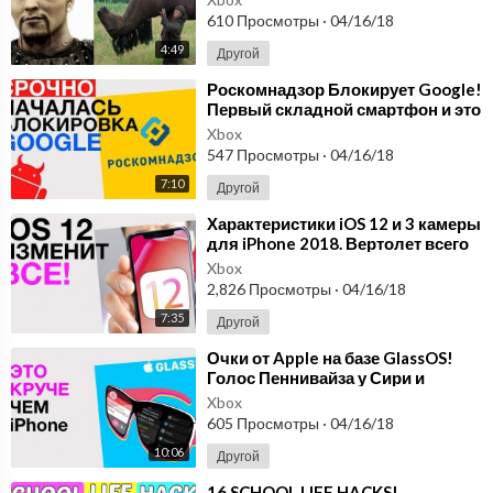
610 Просмотры
·
04/16/18
4:49
Другой
⁣Роскомнадзор Блокирует Google!
Первый складной смартфон и это
не Samsung! и другие новости
Xbox
547 Просмотры
·
04/16/18
7:10
Другой
⁣Характеристики iOS 12 и 3 камеры
для iPhone 2018. Вертолет всего
за 7000$
Xbox
2,826 Просмотры
·
04/16/18
7:35
Другой
⁣Очки от Apple на базе GlassOS!
Голос Пеннивайза у Сири и
Алексы, скорый PS5 и другие
Xbox
новости!
605 Просмотры
·
04/16/18
10:06
Другой
⁣16 SCHOOL LIFE HACKS!