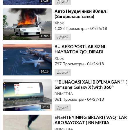
17:26
Другой
⁣Авто Неудачники 80лвл!
(Загорелась тачка)
Xbox
1,028 Просмотры
·
04/25/18
10:06
Другой
⁣BU AEROPORTLAR SIZNI
HAYRATDA QOLDIRADI
DUNYODAGI ENG KATTA, ENG
Xbox
YAXSHI, ENG ZO'R AEROPORTLAR
797 Просмотры
·
04/26/18
14:16
Другой
⁣""BUNAQASI XALI BO"LMAGAN"" (
Samsung Galaxy X )with 360°
moving display, 8
BNMEDIA
861 Просмотры
·
04/27/18
4:18
Другой
⁣ENSHTEYINING SIRLARI ( VAQTLAR
ARO SAYOXAT ) BN MEDIA
BNMEDIA