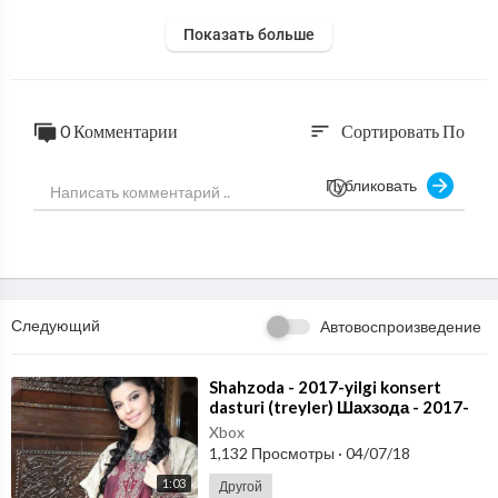
Показать больше
0 Комментарии
Сортировать По
sort
Публиковать
Следующий
Автовоспроизведение
⁣Shahzoda - 2017-yilgi konsert
dasturi (treyler) Шахзода - 2017-
йилги концерт дастури (трейлер)
Xbox
1,132 Просмотры
·
04/07/18
1:03
Другой