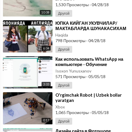
1,530 Просмотры
·
04/28/18
10:08
Другой
⁣ЮПКА КИЙГАН УКУВЧИЛАР/
МАКТАБЛАРДА ШУНАКАСИХАМ
БУЛАРКАН!
Haqida
798 Просмотры
·
04/28/18
6:04
Другой
⁣Как использовать WhatsApp на
компьютере - Обучение
Isoxon Yunusxanov
571 Просмотры
·
05/05/18
3:03
Другой
⁣O'rgimchak Robot | Uzbek bollar
yaratgan
Xbox
1,065 Просмотры
·
05/05/18
0:17
Другой
⁣Дизайн сайта в Фотошопе