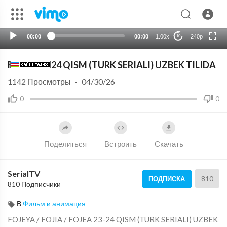
HD
auto
00:00
00:00
1.00x
240p
10
FOJEA 23-24 QISM (TURK SERIALI) UZBEK TILIDA
1142
Просмотры
·
04/30/26
0
0
Поделиться
Встроить
Скачать
SerialTV
810
ПОДПИСКА
810 Подписчики
В
Фильм и анимация
⁣⁣⁣FOJEYA / FOJIA / ⁣FOJEA 23-24 QISM (TURK SERIALI) UZBEK