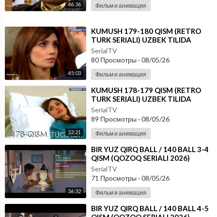
46:36
Фильм и анимация
⁣KUMUSH 179-180 QISM (RETRO
TURK SERIALI) UZBEK TILIDA
SerialTV
80 Просмотры
·
08/05/26
45:03
Фильм и анимация
⁣KUMUSH 178-179 QISM (RETRO
TURK SERIALI) UZBEK TILIDA
SerialTV
89 Просмотры
·
08/05/26
52:21
Фильм и анимация
⁣⁣BIR YUZ QIRQ BALL / 140 BALL 3-4
QISM (QOZOQ SERIALI 2026)
UZBEK TILIDA
SerialTV
71 Просмотры
·
08/05/26
36:32
Фильм и анимация
⁣⁣BIR YUZ QIRQ BALL / 140 BALL 4-5