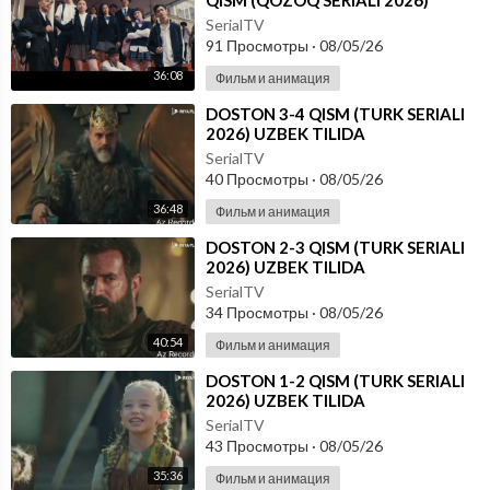
QISM (QOZOQ SERIALI 2026)
UZBEK TILIDA
SerialTV
91 Просмотры
·
08/05/26
36:08
Фильм и анимация
⁣DOSTON 3-4 QISM (TURK SERIALI
2026) UZBEK TILIDA
SerialTV
40 Просмотры
·
08/05/26
36:48
Фильм и анимация
⁣DOSTON 2-3 QISM (TURK SERIALI
2026) UZBEK TILIDA
SerialTV
34 Просмотры
·
08/05/26
40:54
Фильм и анимация
⁣DOSTON 1-2 QISM (TURK SERIALI
2026) UZBEK TILIDA
SerialTV
43 Просмотры
·
08/05/26
35:36
Фильм и анимация