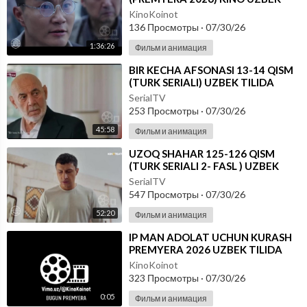
TILIDA - SKACHAT
KinoKoinot
136 Просмотры
·
07/30/26
1:36:26
Фильм и анимация
⁣BIR KECHA AFSONASI 13-14 QISM
(TURK SERIALI) UZBEK TILIDA
SerialTV
253 Просмотры
·
07/30/26
45:58
Фильм и анимация
⁣UZOQ SHAHAR 125-126 QISM
(TURK SERIALI 2- FASL ) UZBEK
TILIDA
SerialTV
547 Просмотры
·
07/30/26
52:20
Фильм и анимация
⁣IP MAN ADOLAT UCHUN KURASH
PREMYERA 2026 UZBEK TILIDA
KinoKoinot
323 Просмотры
·
07/30/26
0:05
Фильм и анимация