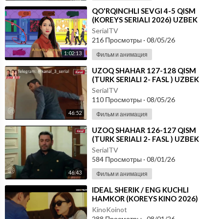
⁣⁣QO'RQINCHLI SEVGI 4-5 QISM
(KOREYS SERIALI 2026) UZBEK
TILIDA
SerialTV
216 Просмотры
·
08/05/26
1:02:13
Фильм и анимация
⁣UZOQ SHAHAR 127-128 QISM
(TURK SERIALI 2- FASL ) UZBEK
TILIDA
SerialTV
110 Просмотры
·
08/05/26
46:52
Фильм и анимация
⁣UZOQ SHAHAR 126-127 QISM
(TURK SERIALI 2- FASL ) UZBEK
TILIDA
SerialTV
584 Просмотры
·
08/01/26
46:43
Фильм и анимация
⁣IDEAL SHERIK / ENG KUCHLI
HAMKOR (KOREYS KINO 2026)
UZBEK TILIDA
KinoKoinot
288 Просмотры
·
08/01/26