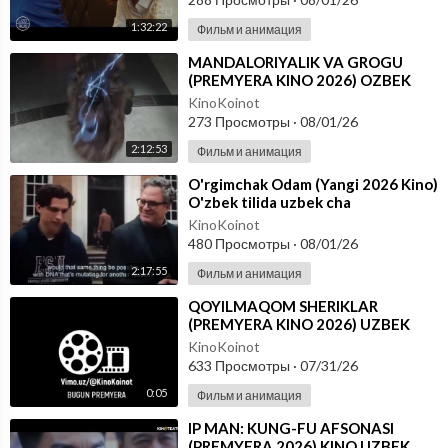
1:32:22
Фильм и анимация
⁣MANDALORIYALIK VA GROGU
(PREMYERA KINO 2026) OZBEK
TILIDA
KinoKoinot
273 Просмотры
·
08/01/26
2:12:53
Фильм и анимация
⁣O'rgimchak Odam (Yangi 2026 Kino)
O'zbek tilida uzbek cha
KinoKoinot
480 Просмотры
·
08/01/26
2:17:55
Фильм и анимация
⁣QOYILMAQOM SHERIKLAR
(PREMYERA KINO 2026) UZBEK
TILIDA
KinoKoinot
633 Просмотры
·
07/31/26
0:05
Фильм и анимация
⁣IP MAN: KUNG-FU AFSONASI
(PREMYERA 2026) KINO UZBEK