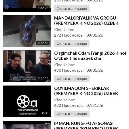
1:32:22
Фильм и анимация
⁣MANDALORIYALIK VA GROGU
(PREMYERA KINO 2026) OZBEK
TILIDA
KinoKoinot
272 Просмотры
·
08/01/26
2:12:53
Фильм и анимация
⁣O'rgimchak Odam (Yangi 2026 Kino)
O'zbek tilida uzbek cha
KinoKoinot
480 Просмотры
·
08/01/26
2:17:55
Фильм и анимация
⁣QOYILMAQOM SHERIKLAR
(PREMYERA KINO 2026) UZBEK
TILIDA
KinoKoinot
632 Просмотры
·
07/31/26
0:05
Фильм и анимация
⁣IP MAN: KUNG-FU AFSONASI
(PREMYERA 2026) KINO UZBEK