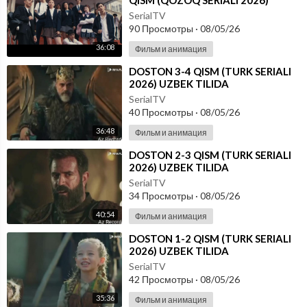
QISM (QOZOQ SERIALI 2026)
UZBEK TILIDA
SerialTV
90 Просмотры
·
08/05/26
36:08
Фильм и анимация
⁣DOSTON 3-4 QISM (TURK SERIALI
2026) UZBEK TILIDA
SerialTV
40 Просмотры
·
08/05/26
36:48
Фильм и анимация
⁣DOSTON 2-3 QISM (TURK SERIALI
2026) UZBEK TILIDA
SerialTV
34 Просмотры
·
08/05/26
40:54
Фильм и анимация
⁣DOSTON 1-2 QISM (TURK SERIALI
2026) UZBEK TILIDA
SerialTV
42 Просмотры
·
08/05/26
35:36
Фильм и анимация