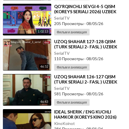
⁣⁣QO'RQINCHLI SEVGI 4-5 QISM
(KOREYS SERIALI 2026) UZBEK
TILIDA
SerialTV
205 Просмотры
·
08/05/26
1:02:13
Фильм и анимация
⁣UZOQ SHAHAR 127-128 QISM
(TURK SERIALI 2- FASL ) UZBEK
TILIDA
SerialTV
110 Просмотры
·
08/05/26
46:52
Фильм и анимация
⁣UZOQ SHAHAR 126-127 QISM
(TURK SERIALI 2- FASL ) UZBEK
TILIDA
SerialTV
581 Просмотры
·
08/01/26
46:43
Фильм и анимация
⁣IDEAL SHERIK / ENG KUCHLI
HAMKOR (KOREYS KINO 2026)
UZBEK TILIDA
KinoKoinot
286 Просмотры
·
08/01/26