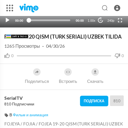
HD
auto
00:00
00:00
1.00x
240p
10
⁣FOJEA 19-20 QISM (TURK SERIALI) UZBEK TILIDA
1265
Просмотры
·
04/30/26
0
0
Поделиться
Встроить
Скачать
SerialTV
810
ПОДПИСКА
810 Подписчики
В
Фильм и анимация
⁣⁣FOJEYA / FOJIA / ⁣FOJEA 19-20 QISM (TURK SERIALI) UZBEK