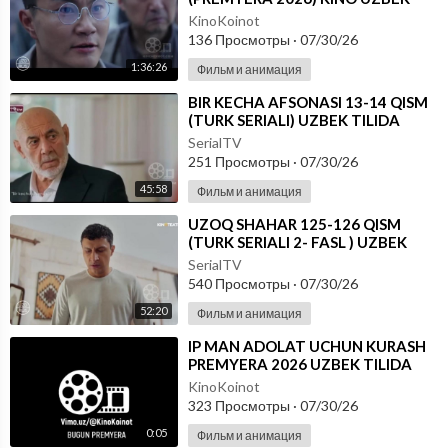
TILIDA - SKACHAT
KinoKoinot
136 Просмотры
·
07/30/26
1:36:26
Фильм и анимация
⁣BIR KECHA AFSONASI 13-14 QISM
(TURK SERIALI) UZBEK TILIDA
SerialTV
251 Просмотры
·
07/30/26
45:58
Фильм и анимация
⁣UZOQ SHAHAR 125-126 QISM
(TURK SERIALI 2- FASL ) UZBEK
TILIDA
SerialTV
540 Просмотры
·
07/30/26
52:20
Фильм и анимация
⁣IP MAN ADOLAT UCHUN KURASH
PREMYERA 2026 UZBEK TILIDA
KinoKoinot
323 Просмотры
·
07/30/26
0:05
Фильм и анимация