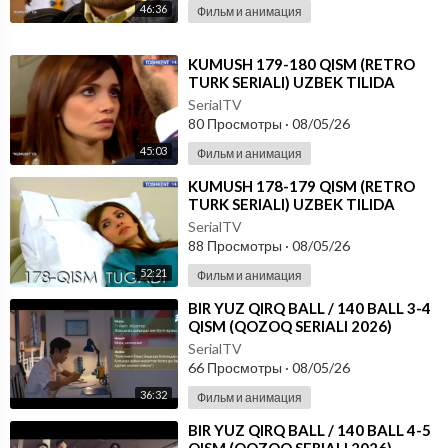
46:36
Фильм и анимация
⁣KUMUSH 179-180 QISM (RETRO
TURK SERIALI) UZBEK TILIDA
SerialTV
80 Просмотры
·
08/05/26
45:03
Фильм и анимация
⁣KUMUSH 178-179 QISM (RETRO
TURK SERIALI) UZBEK TILIDA
SerialTV
88 Просмотры
·
08/05/26
52:21
Фильм и анимация
⁣⁣BIR YUZ QIRQ BALL / 140 BALL 3-4
QISM (QOZOQ SERIALI 2026)
UZBEK TILIDA
SerialTV
66 Просмотры
·
08/05/26
36:32
Фильм и анимация
⁣⁣BIR YUZ QIRQ BALL / 140 BALL 4-5