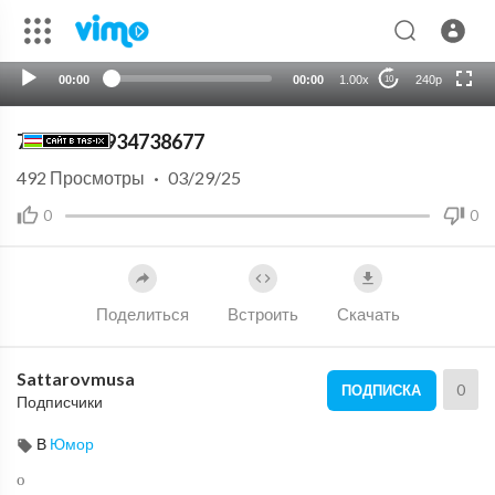
HD
auto
00:00
00:00
1.00x
240p
10
79691421934738677
492
Просмотры
·
03/29/25
0
0
Поделиться
Встроить
Скачать
Sattarovmusa
0
ПОДПИСКА
Подписчики
В
Юмор
о