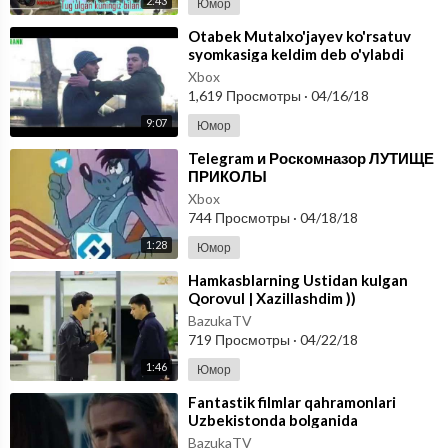
2:43
Юмор
⁣Otabek Mutalxo'jayev ko'rsatuv
syomkasiga keldim deb o'ylabdi
Xbox
1,619 Просмотры
·
04/16/18
9:07
Юмор
⁣Telegram и Роскомназор ЛУТИЩЕ
ПРИКОЛЫ
Xbox
744 Просмотры
·
04/18/18
1:28
Юмор
⁣Hamkasblarning Ustidan kulgan
Qorovul | Xazillashdim ))
BazukaTV
719 Просмотры
·
04/22/18
1:46
Юмор
⁣Fantastik filmlar qahramonlari
Uzbekistonda bolganida
BazukaTV