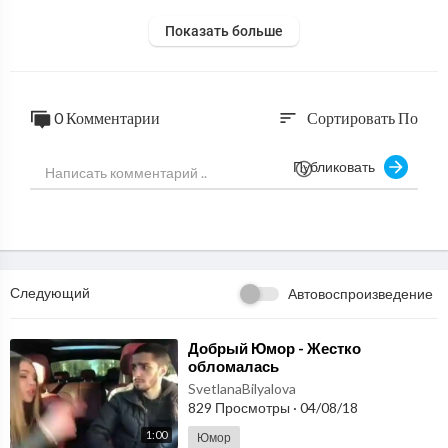
Показать больше
0 Комментарии
Сортировать По
sort
Публиковать
Следующий
Автовоспроизведение
⁣Добрый Юмор - Жестко
обломалась
SvetlanaBilyalova
829 Просмотры
·
04/08/18
1:00
Юмор