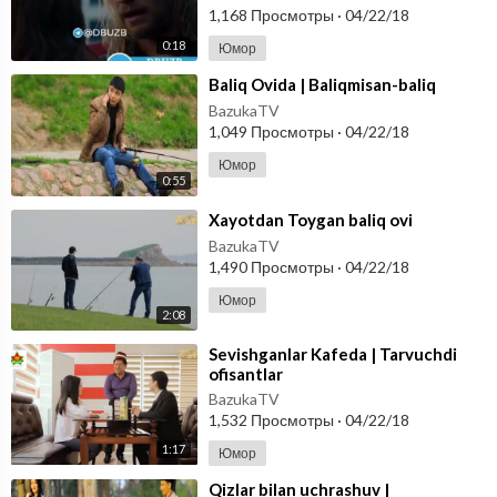
1,168 Просмотры
·
04/22/18
0:18
Юмор
⁣Baliq Ovida | Baliqmisan-baliq
BazukaTV
1,049 Просмотры
·
04/22/18
Юмор
0:55
⁣Xayotdan Toygan baliq ovi
BazukaTV
1,490 Просмотры
·
04/22/18
Юмор
2:08
⁣Sevishganlar Kafeda | Tarvuchdi
ofisantlar
BazukaTV
1,532 Просмотры
·
04/22/18
1:17
Юмор
⁣Qizlar bilan uchrashuv |