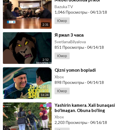
BazukaTV
1,046 Просмотры
·
04/13/18
Юмор
2:31
⁣Я ржал 3 часа
SvetlanaBilyalova
851 Просмотры
·
04/14/18
Юмор
2:52
⁣Qizni yomon bopladi
Xbox
898 Просмотры
·
04/14/18
Юмор
16:24
⁣Yashirin kamera. Xali bunaqasi
bo'lmagan. Obuna bo'ling
Xbox
2,203 Просмотры
·
04/16/18