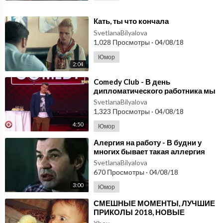
⁣Кать, ты что кончала
SvetlanaBilyalova
1,028 Просмотры
·
04/08/18
Юмор
2:04
⁣Comedy Club - В день
дипломатического работника мы
хотим....
SvetlanaBilyalova
1,323 Просмотры
·
04/08/18
4:50
Юмор
⁣Алергия на работу - В будни у
многих бывает такая аллергия
SvetlanaBilyalova
670 Просмотры
·
04/08/18
3:00
Юмор
⁣СМЕШНЫЕ МОМЕНТЫ, ЛУЧШИЕ
ПРИКОЛЫ 2018, НОВЫЕ
РУССКИЕ ПРИКОЛЫ.