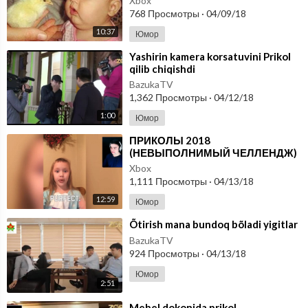
Xbox
768 Просмотры
·
04/09/18
10:37
Юмор
⁣Yashirin kamera korsatuvini Prikol
qilib chiqishdi
BazukaTV
1,362 Просмотры
·
04/12/18
1:00
Юмор
⁣ПРИКОЛЫ 2018
(НЕВЫПОЛНИМЫЙ ЧЕЛЛЕНДЖ)
Xbox
1,111 Просмотры
·
04/13/18
12:59
Юмор
⁣Õtirish mana bundoq bõladi yigitlar
BazukaTV
924 Просмотры
·
04/13/18
Юмор
2:51
⁣Mebel dokonida prikol