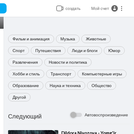
создать
Мой счет
Фильм и анимация
Музыка
Животные
Спорт
Путешествия
Люди и блоги
Юмор
Развлечения
Новости и политика
Хобби и стиль
Транспорт
Компьютерные игры
Образование
Наука и техника
Общество
Другой
Автовоспроизведение
Следующий
⁣Dildora Niyozova - Yomg'ir