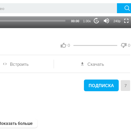
HD
auto
00:00
1.00x
240p
10
0
0
Встроить
Скачать
ПОДПИСКА
7
Показать больше