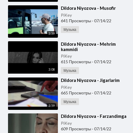
⁣Dildora Niyozova - Musofir
PiKey
641 Просмотры
·
07/14/22
Музыка
3:59
⁣Dildora Niyozova - Mehrim
kammidi
PiKey
615 Просмотры
·
07/14/22
3:08
Музыка
⁣Dildora Niyozova - Jigarlarim
PiKey
665 Просмотры
·
07/14/22
Музыка
3:59
⁣Dildora Niyozova - Farzandimga
PiKey
609 Просмотры
·
07/14/22