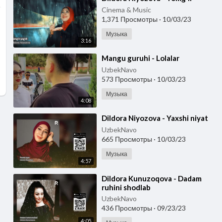
Cinema & Music
1,371 Просмотры
·
10/03/23
Музыка
3:16
⁣Mangu guruhi - Lolalar
UzbekNavo
573 Просмотры
·
10/03/23
Музыка
4:08
⁣Dildora Niyozova - Yaxshi niyat
UzbekNavo
665 Просмотры
·
10/03/23
Музыка
4:57
⁣Dildora Kunuzoqova - Dadam
ruhini shodlab
UzbekNavo
436 Просмотры
·
09/23/23
4:05