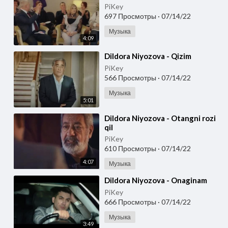
PiKey
697 Просмотры
·
07/14/22
Музыка
4:09
⁣Dildora Niyozova - Qizim
PiKey
566 Просмотры
·
07/14/22
Музыка
5:01
⁣Dildora Niyozova - Otangni rozi
qil
PiKey
610 Просмотры
·
07/14/22
4:07
Музыка
⁣Dildora Niyozova - Onaginam
PiKey
666 Просмотры
·
07/14/22
Музыка
3:49