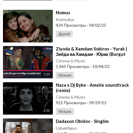
⁣Nomus
Komediya
424 Просмотры
·
04/02/25
Другой
3:23
⁣Ziyoda & Xamdam Sobirov - Yurak |
Зиёда ва Хамдам - Юрак (Burgut
serialiga soundtrack)
Cinema & Music
1,465 Просмотры
·
10/04/23
3:20
Музыка
⁣Naza x Dj Byke - Amelie soundtrack
(remix)
Cinema & Music
922 Просмотры
·
09/29/23
2:22
Музыка
⁣Dadaxon Obidov - Singlim
UzbekNavo