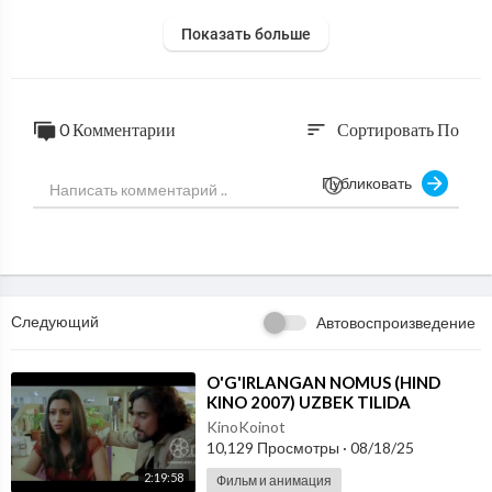
Показать больше
0 Комментарии
Сортировать По
sort
Публиковать
Следующий
Автовоспроизведение
⁣O'G'IRLANGAN NOMUS (HIND
KINO 2007) UZBEK TILIDA
KinoKoinot
10,129 Просмотры
·
08/18/25
2:19:58
Фильм и анимация