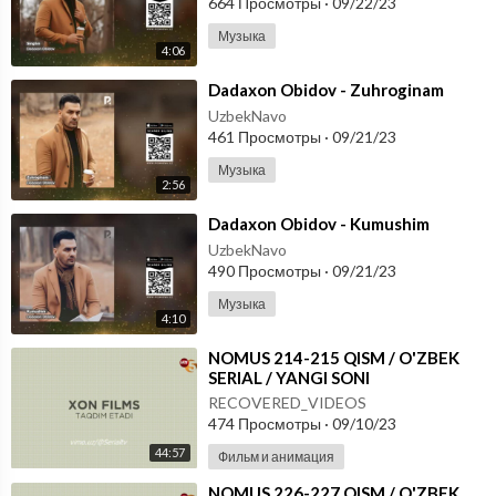
664 Просмотры
·
09/22/23
Музыка
4:06
⁣Dadaxon Obidov - Zuhroginam
UzbekNavo
461 Просмотры
·
09/21/23
Музыка
2:56
⁣Dadaxon Obidov - Kumushim
UzbekNavo
490 Просмотры
·
09/21/23
Музыка
4:10
⁣NOMUS 214-215 QISM / O'ZBEK
SERIAL / YANGI SONI
RECOVERED_VIDEOS
474 Просмотры
·
09/10/23
44:57
Фильм и анимация
⁣NOMUS 226-227 QISM / O'ZBEK