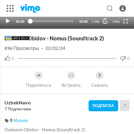
720p
auto
00:00
00:00
1.00x
240p
10
Dadaxon Obidov - Nomus (Soundtrack 2)
896
Просмотры
·
02/02/24
0
0
Поделиться
Встроить
Скачать
UzbekNavo
7
ПОДПИСКА
7 Подписчики
В
Музыка
⁣Dadaxon Obidov - Nomus (Soundtrack 2)