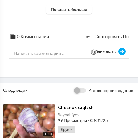
Показать больше
0 Комментарии
Сортировать По
sort
Публиковать
Следующий
Автовоспроизведение
⁣Chesnok saqlash
Saynabiyev
99 Просмотры
·
03/31/25
Другой
0:10