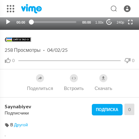
HD
auto
00:00
00:00
1.00x
240p
10
Chesnok
258
Просмотры
·
04/02/25
0
0
Поделиться
Встроить
Скачать
Saynabiyev
0
ПОДПИСКА
Подписчики
В
Другой
.