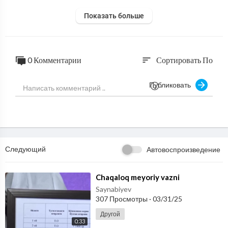
Показать больше
0 Комментарии
Сортировать По
sort
Публиковать
Следующий
Автовоспроизведение
⁣Chaqaloq meyoriy vazni
Saynabiyev
307 Просмотры
·
03/31/25
Другой
0:33