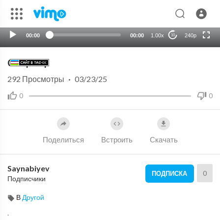
auto
00:00
00:00
1.00x
240p
10
Chaqaloq
292
Просмотры
·
03/23/25
0
0
Поделиться
Встроить
Скачать
Saynabiyev
0
ПОДПИСКА
Подписчики
В
Другой
.