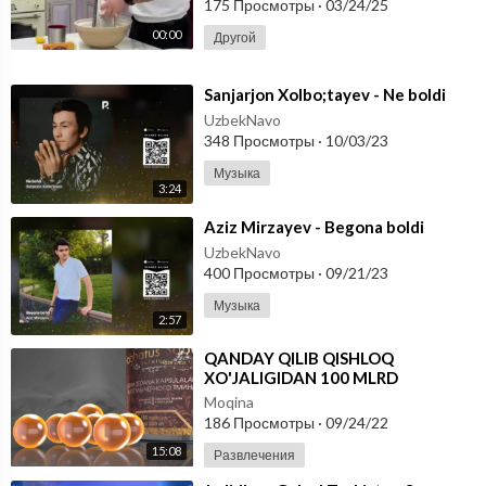
175 Просмотры
·
03/24/25
00:00
Другой
⁣Sanjarjon Xolbo;tayev - Ne boldi
UzbekNavo
348 Просмотры
·
10/03/23
Музыка
3:24
⁣Aziz Mirzayev - Begona boldi
UzbekNavo
400 Просмотры
·
09/21/23
Музыка
2:57
⁣⁣QANDAY QILIB QISHLOQ
XO'JALIGIDAN 100 MLRD
DAROMAD TOPISH MUMKIN
Moqina
186 Просмотры
·
09/24/22
15:08
Развлечения