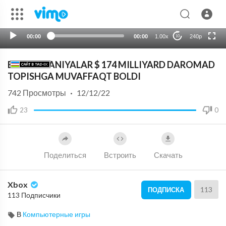
720p
auto
00:00
00:00
1.00x
240p
10
BU KOMPANIYALAR $ 174 MILLIYARD DAROMAD
TOPISHGA MUVAFFAQT BOLDI
742
Просмотры
·
12/12/22
23
0
Поделиться
Встроить
Скачать
Xbox
113
ПОДПИСКА
113 Подписчики
В
Компьютерные игры