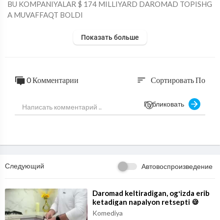
⁣BU KOMPANIYALAR $ 174 MILLIYARD DAROMAD TOPISHG
A MUVAFFAQT BOLDI
Показать больше
0 Комментарии
Сортировать По
sort
Публиковать
Следующий
Автовоспроизведение
⁣Daromad keltiradigan, ogʻizda erib
ketadigan napalyon retsepti 🍪
Komediya