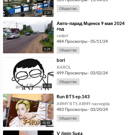
Общество
2:30
⁣Авто-парад Мценск 9 мая 2024
год
cadpri
484 Просмотры
·
05/11/24
1:29
Общество
⁣bori
KAROL
499 Просмотры
·
03/02/24
Общество
0:23
⁣Run BTS ep.143
ARMY BTS ARMY navsegda
483 Просмотры
·
03/20/24
Общество
41:43
⁣V Jimin Suga