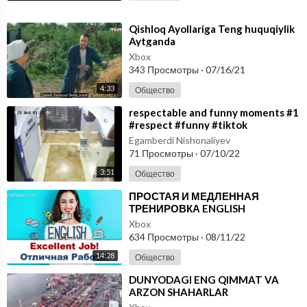
⁣Qishloq Ayollariga Teng huquqiylik
Aytganda
Xbox
343 Просмотры
·
07/16/21
4:33
Общество
⁣respectable and funny moments #1
#respect #funny #tiktok
#tiktokvideo #comedy
Egamberdi Nishonaliyev
71 Просмотры
·
07/10/22
3:51
Общество
⁣ПРОСТАЯ И МЕДЛЕННАЯ
ТРЕНИРОВКА ENGLISH
Xbox
634 Просмотры
·
08/11/22
14:28
Общество
⁣DUNYODAGI ENG QIMMAT VA
ARZON SHAHARLAR