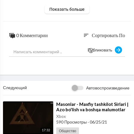
Показать больше
0 Комментарии
Сортировать По
sort
Публиковать
Следующий
Автовоспроизведение
⁣Masonlar - Maxfiy tashkilot Sirlari |
Azo bo'lish va boshqa malumotlar
Xbox
590 Просмотры
·
06/25/21
17:32
Общество