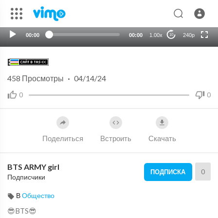
auto
00:00
00:00
1.00x
240p
10
BTS
458
Просмотры
·
04/14/24
0
0
Поделиться
Встроить
Скачать
BTS ARMY girl
0
ПОДПИСКА
Подписчики
В
Общество
😎BTS😎