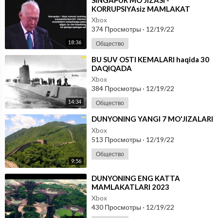
⁣SINGAPUR MO'JIZASI -
KORRUPSIYAsiz MAMLAKAT
Xbox
374 Просмотры
·
12/19/22
18:36
Общество
⁣BU SUV OSTI KEMALARI haqida 30
DAQIQADA
Xbox
384 Просмотры
·
12/19/22
14:34
Общество
⁣DUNYONING YANGI 7 MO'JIZALARI
Xbox
513 Просмотры
·
12/19/22
Общество
9:56
⁣DUNYONING ENG KATTA
MAMLAKATLARI 2023
Xbox
430 Просмотры
·
12/19/22