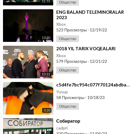
11:55
Общество
⁣ENG BALAND TELEMINORALAR
2023
Xbox
523 Просмотры
·
12/19/22
13:20
Общество
⁣2018 YIL TARIX VOQEALARI
Xbox
579 Просмотры
·
12/21/22
Общество
13:22
⁣c5d4fe7bc954c077f70124abdba6f64b
Yusup
58 Просмотры
·
10/18/23
Общество
0:20
⁣Собиратор
cadpri
320 Просмотры
·
11/04/23