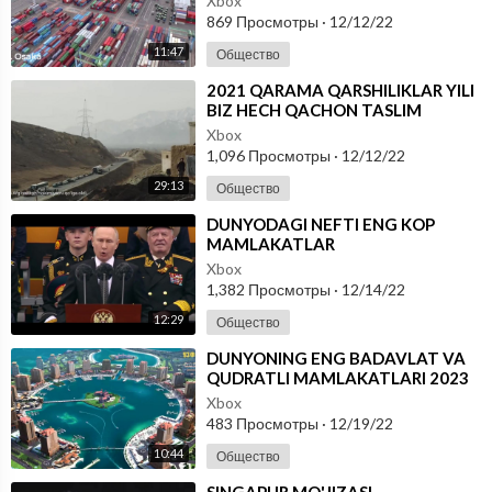
Xbox
869 Просмотры
·
12/12/22
11:47
Общество
⁣⁣2021 QARAMA QARSHILIKLAR YILI
BIZ HECH QACHON TASLIM
BOLMAYMIZ
Xbox
1,096 Просмотры
·
12/12/22
29:13
Общество
⁣DUNYODAGI NEFTI ENG KOP
MAMLAKATLAR
Xbox
1,382 Просмотры
·
12/14/22
12:29
Общество
⁣DUNYONING ENG BADAVLAT VA
QUDRATLI MAMLAKATLARI 2023
Xbox
483 Просмотры
·
12/19/22
10:44
Общество