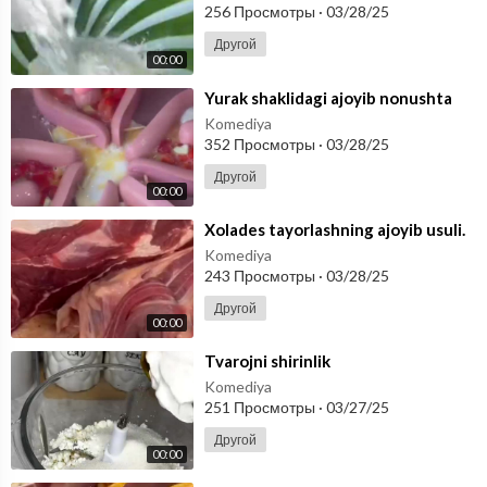
256 Просмотры
·
03/28/25
Другой
00:00
⁣Yurak shaklidagi ajoyib nonushta
Komediya
352 Просмотры
·
03/28/25
Другой
00:00
⁣Xolades tayorlashning ajoyib usuli.
Komediya
243 Просмотры
·
03/28/25
Другой
00:00
⁣Tvarojni shirinlik
Komediya
251 Просмотры
·
03/27/25
Другой
00:00