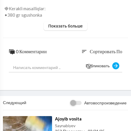
🍓Kerakli masalliqlar:
•380 gr sgushonka
•150 gr margarin
Показать больше
•1 choy qoshiq razrexlitel
•1 osh qoshiq kakao
•400 gr un
•kakao
0 Комментарии
Сортировать По
sort
Публиковать
Следующий
Автовоспроизведение
⁣Ajoyib vosita
Saynabiyev