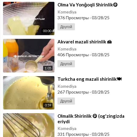
⁣Olma Va Yonĝoqli Shirinlik😋
Komediya
376 Просмотры
·
03/28/25
Другой
00:00
⁣Akvarel mazali shirinlik 🍰
Komediya
406 Просмотры
·
03/28/25
Другой
1:05
⁣Turkcha eng mazali shirinlik🍽
Komediya
267 Просмотры
·
03/28/25
Другой
0:59
⁣Olmalik Shirinlik 😋 (og'zingizda
eriydi
Komediya
331 Просмотры
·
03/28/25