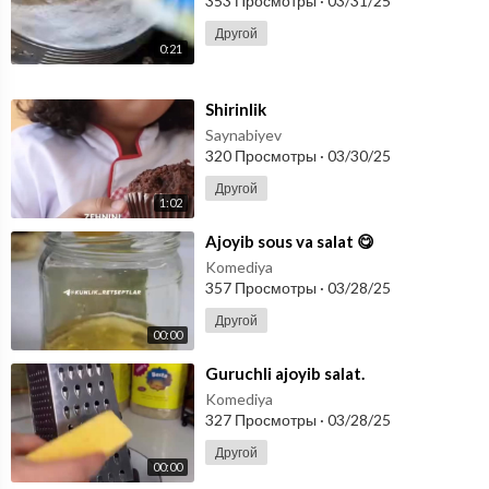
353 Просмотры
·
03/31/25
Другой
0:21
⁣Shirinlik
Saynabiyev
320 Просмотры
·
03/30/25
Другой
1:02
⁣Ajoyib sous va salat 😋
Komediya
357 Просмотры
·
03/28/25
Другой
00:00
⁣Guruchli ajoyib salat.
Komediya
327 Просмотры
·
03/28/25
Другой
00:00