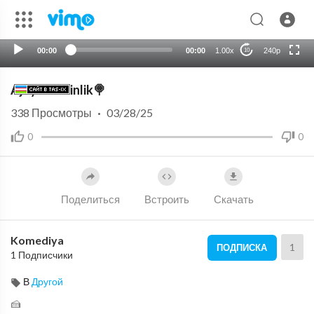
HD
auto
00:00
00:00
1.00x
240p
10
Ajoyib shirinlik🍭
338
Просмотры
·
03/28/25
0
0
Поделиться
Встроить
Скачать
Komediya
1
ПОДПИСКА
1 Подписчики
В
Другой
🍰