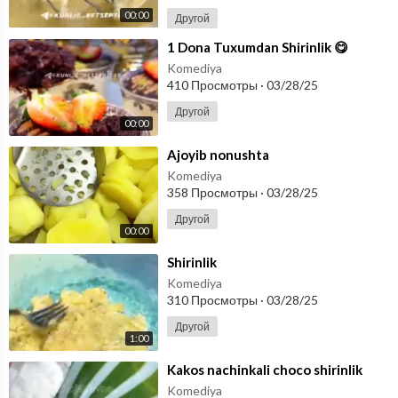
00:00
Другой
⁣1 Dona Tuxumdan Shirinlik 😋
Komediya
410 Просмотры
·
03/28/25
Другой
00:00
⁣Ajoyib nonushta
Komediya
358 Просмотры
·
03/28/25
Другой
00:00
⁣Shirinlik
Komediya
310 Просмотры
·
03/28/25
Другой
1:00
⁣Kakos nachinkali choco shirinlik
Komediya