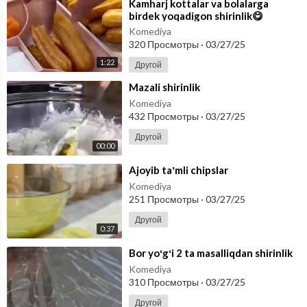
⁣Kamharj kottalar va bolalarga
birdek yoqadigon shirinlik😋
Komediya
320 Просмотры
·
03/27/25
1:22
Другой
⁣Mazali shirinlik
Komediya
432 Просмотры
·
03/27/25
Другой
00:00
⁣Ajoyib taʼmli chipslar
Komediya
251 Просмотры
·
03/27/25
Другой
0:37
⁣Bor yoʻgʻi 2 ta masalliqdan shirinlik
Komediya
310 Просмотры
·
03/27/25
Другой