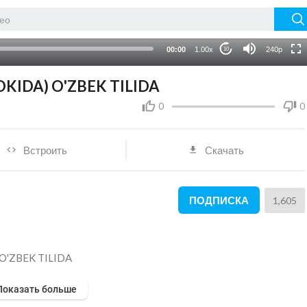
HD
auto
00:00
1.00x
240p
10
OKIDA) O'ZBEK TILIDA
0
0
Встроить
Скачать
ПОДПИСКА
1,605
 O'ZBEK TILIDA
Показать больше