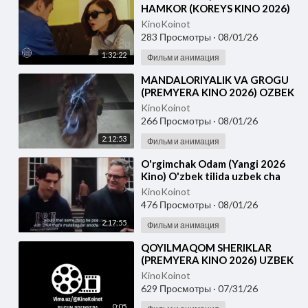
HAMKOR (KOREYS KINO 2026)
UZBEK TILIDA
KinoKoinot
283 Просмотры
·
08/01/26
1:32:22
Фильм и анимация
⁣MANDALORIYALIK VA GROGU
(PREMYERA KINO 2026) OZBEK
TILIDA
KinoKoinot
266 Просмотры
·
08/01/26
2:12:53
Фильм и анимация
⁣O'rgimchak Odam (Yangi 2026
Kino) O'zbek tilida uzbek cha
KinoKoinot
476 Просмотры
·
08/01/26
2:17:55
Фильм и анимация
⁣QOYILMAQOM SHERIKLAR
(PREMYERA KINO 2026) UZBEK
TILIDA
KinoKoinot
629 Просмотры
·
07/31/26
0:05