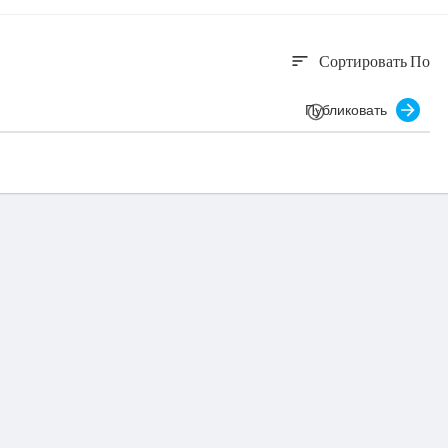
Сортировать По
sort
Публиковать