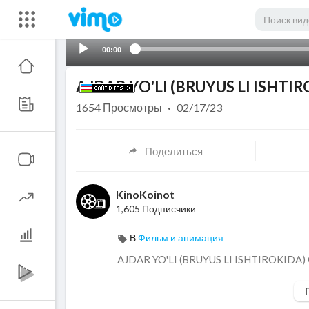
00:00
AJDAR YO'LI (BRUYUS LI ISHTIR
1654
Просмотры
·
02/17/23
Поделиться
KinoKoinot
1,605 Подписчики
В
Фильм и анимация
⁣AJDAR YO'LI (BRUYUS LI ISHTIROKIDA)