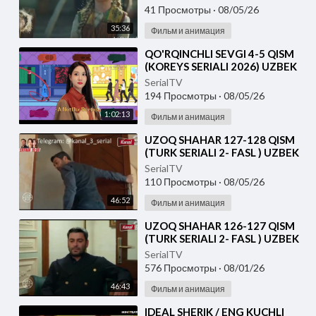
41 Просмотры
·
08/05/26
35:36
Фильм и анимация
⁣⁣QO'RQINCHLI SEVGI 4-5 QISM
(KOREYS SERIALI 2026) UZBEK
TILIDA
SerialTV
194 Просмотры
·
08/05/26
1:02:13
Фильм и анимация
⁣UZOQ SHAHAR 127-128 QISM
(TURK SERIALI 2- FASL ) UZBEK
TILIDA
SerialTV
110 Просмотры
·
08/05/26
46:52
Фильм и анимация
⁣UZOQ SHAHAR 126-127 QISM
(TURK SERIALI 2- FASL ) UZBEK
TILIDA
SerialTV
576 Просмотры
·
08/01/26
46:43
Фильм и анимация
⁣IDEAL SHERIK / ENG KUCHLI