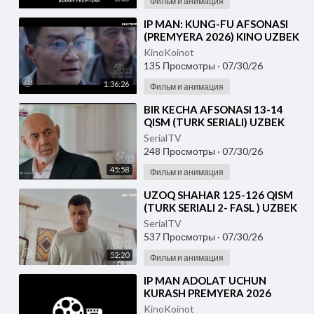
Фильм и анимация
⁣IP MAN: KUNG-FU AFSONASI
(PREMYERA 2026) KINO UZBEK
TILIDA - SKACHAT
KinoKoinot
135 Просмотры
·
07/30/26
1:36:26
Фильм и анимация
⁣BIR KECHA AFSONASI 13-14
QISM (TURK SERIALI) UZBEK
TILIDA
SerialTV
248 Просмотры
·
07/30/26
45:58
Фильм и анимация
⁣UZOQ SHAHAR 125-126 QISM
(TURK SERIALI 2- FASL ) UZBEK
TILIDA
SerialTV
537 Просмотры
·
07/30/26
52:20
Фильм и анимация
⁣IP MAN ADOLAT UCHUN
KURASH PREMYERA 2026
UZBEK TILIDA
KinoKoinot