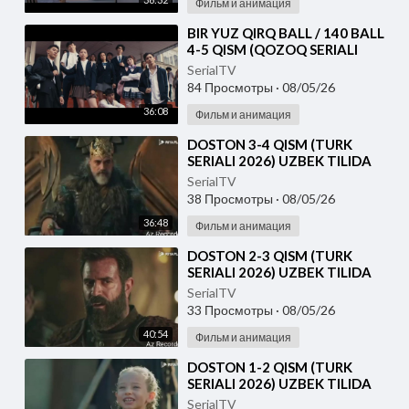
Фильм и анимация
⁣⁣BIR YUZ QIRQ BALL / 140 BALL
4-5 QISM (QOZOQ SERIALI
2026) UZBEK TILIDA
SerialTV
84 Просмотры
·
08/05/26
36:08
Фильм и анимация
⁣DOSTON 3-4 QISM (TURK
SERIALI 2026) UZBEK TILIDA
SerialTV
38 Просмотры
·
08/05/26
36:48
Фильм и анимация
⁣DOSTON 2-3 QISM (TURK
SERIALI 2026) UZBEK TILIDA
SerialTV
33 Просмотры
·
08/05/26
40:54
Фильм и анимация
⁣DOSTON 1-2 QISM (TURK
SERIALI 2026) UZBEK TILIDA
SerialTV