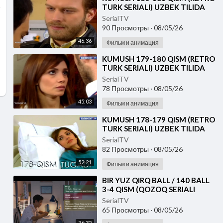
TURK SERIALI) UZBEK TILIDA
SerialTV
90 Просмотры
·
08/05/26
46:36
Фильм и анимация
⁣KUMUSH 179-180 QISM (RETRO
TURK SERIALI) UZBEK TILIDA
SerialTV
78 Просмотры
·
08/05/26
45:03
Фильм и анимация
⁣KUMUSH 178-179 QISM (RETRO
TURK SERIALI) UZBEK TILIDA
SerialTV
82 Просмотры
·
08/05/26
52:21
Фильм и анимация
⁣⁣BIR YUZ QIRQ BALL / 140 BALL
3-4 QISM (QOZOQ SERIALI
2026) UZBEK TILIDA
SerialTV
65 Просмотры
·
08/05/26
36:32