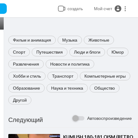
создать
Мой счет
Фильм и анимация
Музыка
Животные
Спорт
Путешествия
Люди и блоги
Юмор
Развлечения
Новости и политика
Хобби и стиль
Транспорт
Компьютерные игры
Образование
Наука и техника
Общество
Другой
Автовоспроизведение
Следующий
⁣KUMUSH 180-181 QISM (RETRO