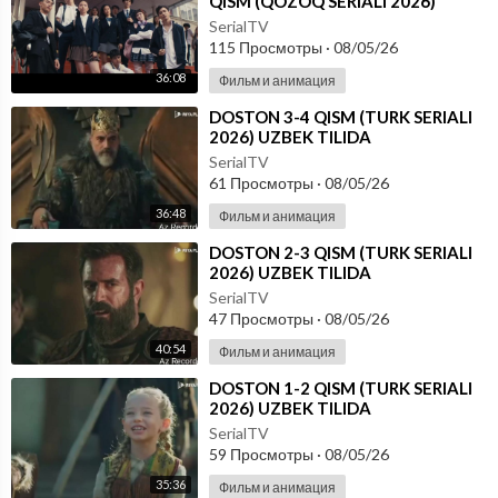
QISM (QOZOQ SERIALI 2026)
UZBEK TILIDA
SerialTV
115 Просмотры
·
08/05/26
36:08
Фильм и анимация
⁣DOSTON 3-4 QISM (TURK SERIALI
2026) UZBEK TILIDA
SerialTV
61 Просмотры
·
08/05/26
36:48
Фильм и анимация
⁣DOSTON 2-3 QISM (TURK SERIALI
2026) UZBEK TILIDA
SerialTV
47 Просмотры
·
08/05/26
40:54
Фильм и анимация
⁣DOSTON 1-2 QISM (TURK SERIALI
2026) UZBEK TILIDA
SerialTV
59 Просмотры
·
08/05/26
35:36
Фильм и анимация