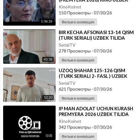
TILIDA - SKACHAT
KinoKoinot
150 Просмотры
·
07/30/26
1:36:26
Фильм и анимация
⁣BIR KECHA AFSONASI 13-14 QISM
(TURK SERIALI) UZBEK TILIDA
SerialTV
278 Просмотры
·
07/30/26
45:58
Фильм и анимация
⁣UZOQ SHAHAR 125-126 QISM
(TURK SERIALI 2- FASL ) UZBEK
TILIDA
SerialTV
621 Просмотры
·
07/30/26
52:20
Фильм и анимация
⁣IP MAN ADOLAT UCHUN KURASH
PREMYERA 2026 UZBEK TILIDA
KinoKoinot
342 Просмотры
·
07/30/26
0:05
Фильм и анимация