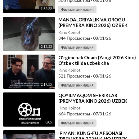
306 Просмотры
·
08/01/26
1:32:22
Фильм и анимация
⁣MANDALORIYALIK VA GROGU
(PREMYERA KINO 2026) OZBEK
TILIDA
KinoKoinot
344 Просмотры
·
08/01/26
2:12:53
Фильм и анимация
⁣O'rgimchak Odam (Yangi 2026 Kino)
O'zbek tilida uzbek cha
KinoKoinot
521 Просмотры
·
08/01/26
2:17:55
Фильм и анимация
⁣QOYILMAQOM SHERIKLAR
(PREMYERA KINO 2026) UZBEK
TILIDA
KinoKoinot
664 Просмотры
·
07/31/26
0:05
Фильм и анимация
⁣IP MAN: KUNG-FU AFSONASI
(PREMYERA 2026) KINO UZBEK