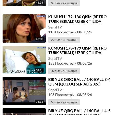
46:36
Фильм и анимация
⁣KUMUSH 179-180 QISM (RETRO
TURK SERIALI) UZBEK TILIDA
SerialTV
110 Просмотры
·
08/05/26
45:03
Фильм и анимация
⁣KUMUSH 178-179 QISM (RETRO
TURK SERIALI) UZBEK TILIDA
SerialTV
153 Просмотры
·
08/05/26
52:21
Фильм и анимация
⁣⁣BIR YUZ QIRQ BALL / 140 BALL 3-4
QISM (QOZOQ SERIALI 2026)
UZBEK TILIDA
SerialTV
103 Просмотры
·
08/05/26
36:32
Фильм и анимация
⁣⁣BIR YUZ QIRQ BALL / 140 BALL 4-5