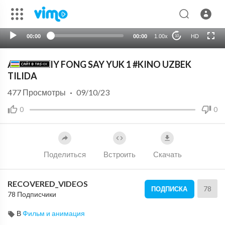
00:00
00:00
1.00x
HD
10
AFSONAVIY FONG SAY YUK 1 #KINO UZBEK
TILIDA
477
Просмотры
·
09/10/23
0
0
Поделиться
Встроить
Скачать
RECOVERED_VIDEOS
78
ПОДПИСКА
78 Подписчики
В
Фильм и анимация