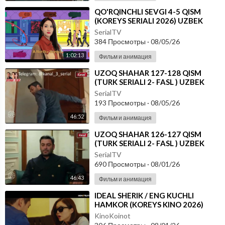
⁣⁣QO'RQINCHLI SEVGI 4-5 QISM
(KOREYS SERIALI 2026) UZBEK
TILIDA
SerialTV
384 Просмотры
·
08/05/26
1:02:13
Фильм и анимация
⁣UZOQ SHAHAR 127-128 QISM
(TURK SERIALI 2- FASL ) UZBEK
TILIDA
SerialTV
193 Просмотры
·
08/05/26
46:52
Фильм и анимация
⁣UZOQ SHAHAR 126-127 QISM
(TURK SERIALI 2- FASL ) UZBEK
TILIDA
SerialTV
690 Просмотры
·
08/01/26
46:43
Фильм и анимация
⁣IDEAL SHERIK / ENG KUCHLI
HAMKOR (KOREYS KINO 2026)
UZBEK TILIDA
KinoKoinot