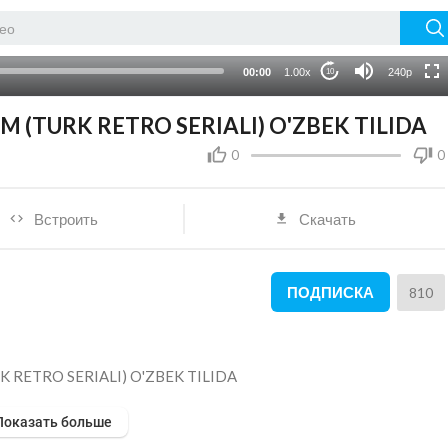
HD
auto
00:00
1.00x
240p
10
M (TURK RETRO SERIALI) O'ZBEK TILIDA
0
0
Встроить
Скачать
ПОДПИСКА
810
K RETRO SERIALI) O'ZBEK TILIDA
Показать больше