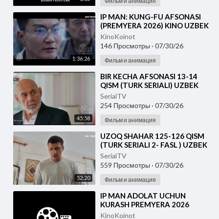
Фильм и анимация
⁣IP MAN: KUNG-FU AFSONASI
(PREMYERA 2026) KINO UZBEK
TILIDA - SKACHAT
KinoKoinot
146 Просмотры
·
07/30/26
1:36:26
Фильм и анимация
⁣BIR KECHA AFSONASI 13-14
QISM (TURK SERIALI) UZBEK
TILIDA
SerialTV
254 Просмотры
·
07/30/26
45:58
Фильм и анимация
⁣UZOQ SHAHAR 125-126 QISM
(TURK SERIALI 2- FASL ) UZBEK
TILIDA
SerialTV
559 Просмотры
·
07/30/26
52:20
Фильм и анимация
⁣IP MAN ADOLAT UCHUN
KURASH PREMYERA 2026
UZBEK TILIDA
KinoKoinot