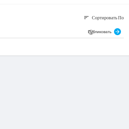
Сортировать По
sort
Публиковать