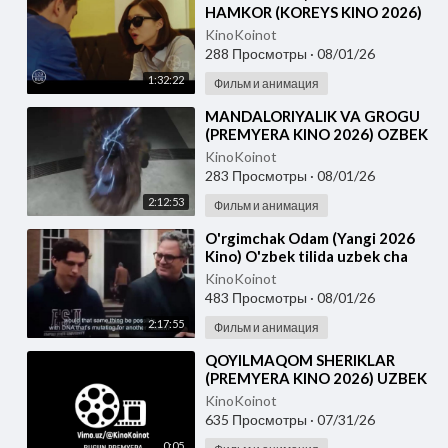
HAMKOR (KOREYS KINO 2026)
UZBEK TILIDA
KinoKoinot
288 Просмотры
·
08/01/26
1:32:22
Фильм и анимация
⁣MANDALORIYALIK VA GROGU
(PREMYERA KINO 2026) OZBEK
TILIDA
KinoKoinot
283 Просмотры
·
08/01/26
2:12:53
Фильм и анимация
⁣O'rgimchak Odam (Yangi 2026
Kino) O'zbek tilida uzbek cha
KinoKoinot
483 Просмотры
·
08/01/26
2:17:55
Фильм и анимация
⁣QOYILMAQOM SHERIKLAR
(PREMYERA KINO 2026) UZBEK
TILIDA
KinoKoinot
635 Просмотры
·
07/31/26
0:05