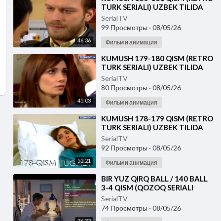
TURK SERIALI) UZBEK TILIDA
SerialTV
99 Просмотры
·
08/05/26
46:36
Фильм и анимация
⁣KUMUSH 179-180 QISM (RETRO
TURK SERIALI) UZBEK TILIDA
SerialTV
80 Просмотры
·
08/05/26
45:03
Фильм и анимация
⁣KUMUSH 178-179 QISM (RETRO
TURK SERIALI) UZBEK TILIDA
SerialTV
92 Просмотры
·
08/05/26
52:21
Фильм и анимация
⁣⁣BIR YUZ QIRQ BALL / 140 BALL
3-4 QISM (QOZOQ SERIALI
2026) UZBEK TILIDA
SerialTV
74 Просмотры
·
08/05/26
36:32