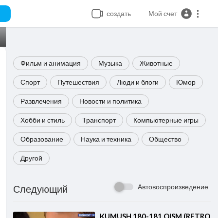
создать
Мой счет
Фильм и анимация
Музыка
Животные
Спорт
Путешествия
Люди и блоги
Юмор
Развлечения
Новости и политика
Хобби и стиль
Транспорт
Компьютерные игры
Образование
Наука и техника
Общество
Другой
Автовоспроизведение
Следующий
⁣KUMUSH 180-181 QISM (RETRO