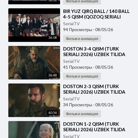
Фильм и анимация
⁣⁣BIR YUZ QIRQ BALL / 140 BALL
4-5 QISM (QOZOQ SERIALI
2026) UZBEK TILIDA
SerialTV
94 Просмотры
·
08/05/26
36:08
Фильм и анимация
⁣DOSTON 3-4 QISM (TURK
SERIALI 2026) UZBEK TILIDA
SerialTV
41 Просмотры
·
08/05/26
36:48
Фильм и анимация
⁣DOSTON 2-3 QISM (TURK
SERIALI 2026) UZBEK TILIDA
SerialTV
34 Просмотры
·
08/05/26
40:54
Фильм и анимация
⁣DOSTON 1-2 QISM (TURK
SERIALI 2026) UZBEK TILIDA
SerialTV