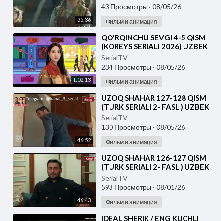
43 Просмотры
·
08/05/26
35:36
Фильм и анимация
⁣⁣QO'RQINCHLI SEVGI 4-5 QISM
(KOREYS SERIALI 2026) UZBEK
TILIDA
SerialTV
234 Просмотры
·
08/05/26
1:02:13
Фильм и анимация
⁣UZOQ SHAHAR 127-128 QISM
(TURK SERIALI 2- FASL ) UZBEK
TILIDA
SerialTV
130 Просмотры
·
08/05/26
46:52
Фильм и анимация
⁣UZOQ SHAHAR 126-127 QISM
(TURK SERIALI 2- FASL ) UZBEK
TILIDA
SerialTV
593 Просмотры
·
08/01/26
46:43
Фильм и анимация
⁣IDEAL SHERIK / ENG KUCHLI