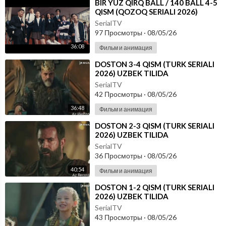
⁣⁣BIR YUZ QIRQ BALL / 140 BALL 4-5
QISM (QOZOQ SERIALI 2026)
UZBEK TILIDA
SerialTV
97 Просмотры
·
08/05/26
36:08
Фильм и анимация
⁣DOSTON 3-4 QISM (TURK SERIALI
2026) UZBEK TILIDA
SerialTV
42 Просмотры
·
08/05/26
36:48
Фильм и анимация
⁣DOSTON 2-3 QISM (TURK SERIALI
2026) UZBEK TILIDA
SerialTV
36 Просмотры
·
08/05/26
40:54
Фильм и анимация
⁣DOSTON 1-2 QISM (TURK SERIALI
2026) UZBEK TILIDA
SerialTV
43 Просмотры
·
08/05/26