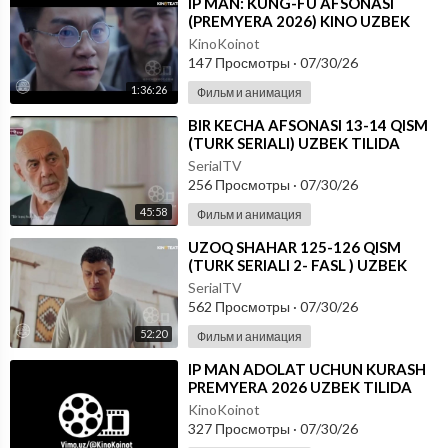
⁣IP MAN: KUNG-FU AFSONASI
(PREMYERA 2026) KINO UZBEK
TILIDA - SKACHAT
KinoKoinot
147 Просмотры
·
07/30/26
1:36:26
Фильм и анимация
⁣BIR KECHA AFSONASI 13-14 QISM
(TURK SERIALI) UZBEK TILIDA
SerialTV
256 Просмотры
·
07/30/26
45:58
Фильм и анимация
⁣UZOQ SHAHAR 125-126 QISM
(TURK SERIALI 2- FASL ) UZBEK
TILIDA
SerialTV
562 Просмотры
·
07/30/26
52:20
Фильм и анимация
⁣IP MAN ADOLAT UCHUN KURASH
PREMYERA 2026 UZBEK TILIDA
KinoKoinot
327 Просмотры
·
07/30/26