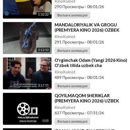
KinoKoinot
290 Просмотры
·
08/01/26
1:32:22
Фильм и анимация
⁣MANDALORIYALIK VA GROGU
(PREMYERA KINO 2026) OZBEK
TILIDA
KinoKoinot
291 Просмотры
·
08/01/26
2:12:53
Фильм и анимация
⁣O'rgimchak Odam (Yangi 2026 Kino)
O'zbek tilida uzbek cha
KinoKoinot
489 Просмотры
·
08/01/26
2:17:55
Фильм и анимация
⁣QOYILMAQOM SHERIKLAR
(PREMYERA KINO 2026) UZBEK
TILIDA
KinoKoinot
637 Просмотры
·
07/31/26
0:05
Фильм и анимация