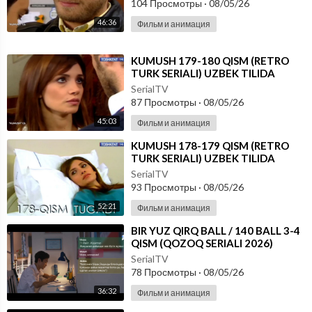
104 Просмотры
·
08/05/26
46:36
Фильм и анимация
⁣KUMUSH 179-180 QISM (RETRO
TURK SERIALI) UZBEK TILIDA
SerialTV
87 Просмотры
·
08/05/26
45:03
Фильм и анимация
⁣KUMUSH 178-179 QISM (RETRO
TURK SERIALI) UZBEK TILIDA
SerialTV
93 Просмотры
·
08/05/26
52:21
Фильм и анимация
⁣⁣BIR YUZ QIRQ BALL / 140 BALL 3-4
QISM (QOZOQ SERIALI 2026)
UZBEK TILIDA
SerialTV
78 Просмотры
·
08/05/26
36:32
Фильм и анимация