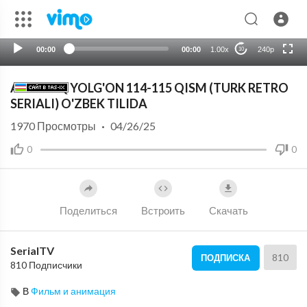
HD
auto
00:00
00:00
1.00x
240p
10
ACHCHIQ YOLG'ON 114-115 QISM (TURK RETRO
SERIALI) O'ZBEK TILIDA
1970
Просмотры
·
04/26/25
0
0
Поделиться
Встроить
Скачать
SerialTV
810
ПОДПИСКА
810 Подписчики
В
Фильм и анимация