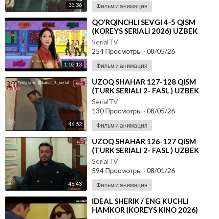
35:36
Фильм и анимация
⁣⁣QO'RQINCHLI SEVGI 4-5 QISM
(KOREYS SERIALI 2026) UZBEK
TILIDA
SerialTV
254 Просмотры
·
08/05/26
1:02:13
Фильм и анимация
⁣UZOQ SHAHAR 127-128 QISM
(TURK SERIALI 2- FASL ) UZBEK
TILIDA
SerialTV
130 Просмотры
·
08/05/26
46:52
Фильм и анимация
⁣UZOQ SHAHAR 126-127 QISM
(TURK SERIALI 2- FASL ) UZBEK
TILIDA
SerialTV
594 Просмотры
·
08/01/26
46:43
Фильм и анимация
⁣IDEAL SHERIK / ENG KUCHLI
HAMKOR (KOREYS KINO 2026)
UZBEK TILIDA